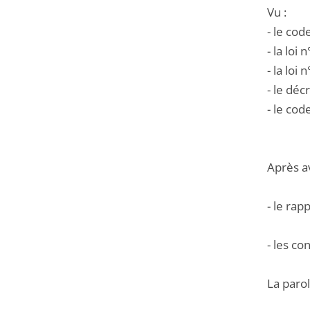
Vu :
- le cod
- la loi
- la loi
- le déc
- le cod
Après a
- le rap
- les c
La parol