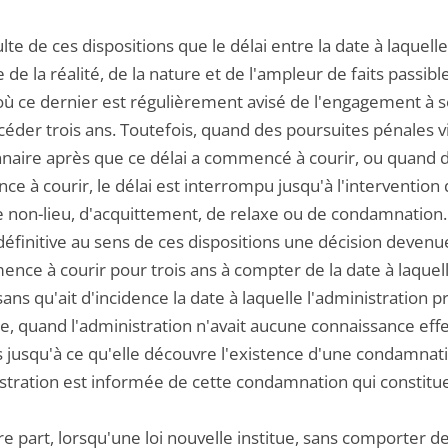
sulte de ces dispositions que le délai entre la date à laque
e de la réalité, de la nature et de l'ampleur de faits passi
 où ce dernier est régulièrement avisé de l'engagement à 
céder trois ans. Toutefois, quand des poursuites pénales v
nnaire après que ce délai a commencé à courir, ou quand de
 à courir, le délai est interrompu jusqu'à l'intervention 
de non-lieu, d'acquittement, de relaxe ou de condamnatio
éfinitive au sens de ces dispositions une décision devenue
ce à courir pour trois ans à compter de la date à laquelle
sans qu'ait d'incidence la date à laquelle l'administration
, quand l'administration n'avait aucune connaissance effect
s jusqu'à ce qu'elle découvre l'existence d'une condamnation
stration est informée de cette condamnation qui constitue 
re part, lorsqu'une loi nouvelle institue, sans comporter d