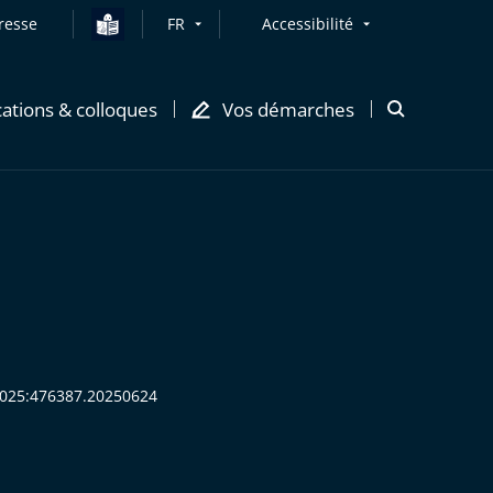
resse
FR
Accessibilité
cations & colloques
Vos démarches
Ouvrir
la
modale
de
recherche
:2025:476387.20250624