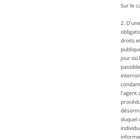
Sur le c
2. D'une
obligati
droits e
publiqu
jour où 
passible
interrom
condamn
l'agent 
procédur
désormai
duquel u
individu
informer