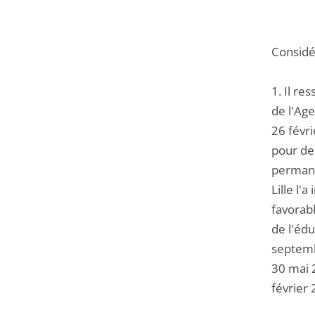
Considér
1. Il re
de l'Age
26 févri
pour des
permane
Lille l'
favorabl
de l'édu
septembr
30 mai 
février 