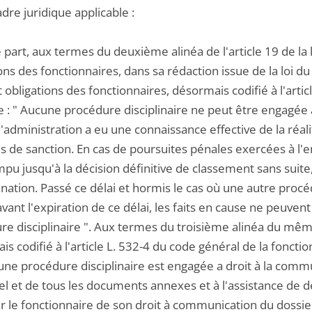
adre juridique applicable :
 part, aux termes du deuxième alinéa de l'article 19 de la l
ons des fonctionnaires, dans sa rédaction issue de la loi du
t obligations des fonctionnaires, désormais codifié à l'arti
e : " Aucune procédure disciplinaire ne peut être engagée 
l'administration a eu une connaissance effective de la réali
s de sanction. En cas de poursuites pénales exercées à l'e
pu jusqu'à la décision définitive de classement sans suite
ation. Passé ce délai et hormis le cas où une autre procéd
avant l'expiration de ce délai, les faits en cause ne peuven
e disciplinaire ". Aux termes du troisième alinéa du même a
s codifié à l'article L. 532-4 du code général de la fonctio
ne procédure disciplinaire est engagée a droit à la commun
el et de tous les documents annexes et à l'assistance de d
 le fonctionnaire de son droit à communication du dossier (