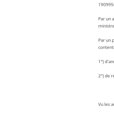
1909956 
Par un 
ministre
Par un p
contenti
1°) d'an
2°) de r
Vu les a