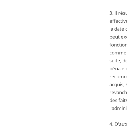
3. Il ré
effectiv
la date
peut ex
fonctio
commence
suite, 
pénale d
recommen
acquis, 
revanche
des fait
l'admini
4. D'aut