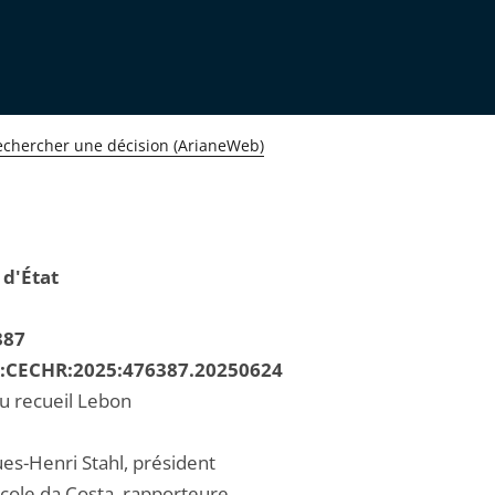
echercher une décision (ArianeWeb)
 d'État
387
R:CECHR:2025:476387.20250624
au recueil Lebon
ues-Henri Stahl, président
ole da Costa, rapporteure