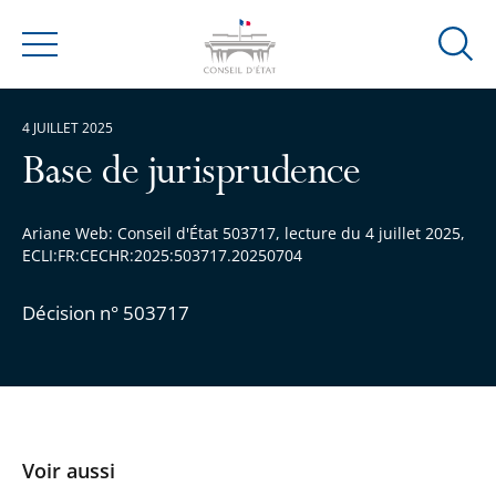
Ouvrir
Menu
la
modal
4 JUILLET 2025
de
reche
Base de jurisprudence
Ariane Web: Conseil d'État 503717, lecture du 4 juillet 2025,
ECLI:FR:CECHR:2025:503717.20250704
Décision n° 503717
Voir aussi