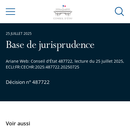
Ouvrir
Menu
la
modal
25 JUILLET 2025
de
reche
Base de jurisprudence
Ariane Web: Conseil d'État 487722, lecture du 25 juillet 2025,
ECLI:FR:CECHR:2025:487722.20250725
Décision n° 487722
Voir aussi