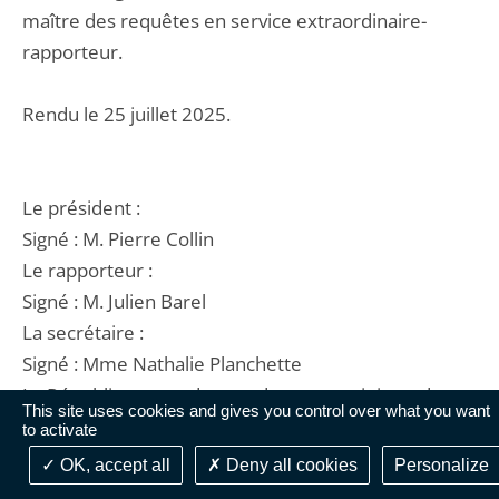
maître des requêtes en service extraordinaire-
rapporteur.
Rendu le 25 juillet 2025.
Le président :
Signé : M. Pierre Collin
Le rapporteur :
Signé : M. Julien Barel
La secrétaire :
Signé : Mme Nathalie Planchette
La République mande et ordonne au ministre de
This site uses cookies and gives you control over what you want
l'économie, des finances et de la souveraineté
to activate
industrielle et numérique en ce qui le concerne ou à
OK, accept all
Deny all cookies
Personalize
tous commissaires de justice à ce requis en ce qui