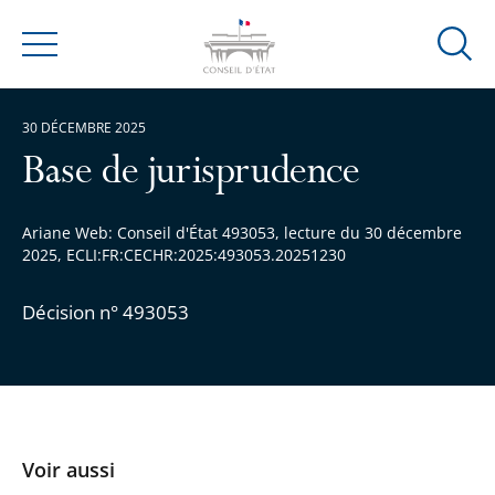
Ouvrir
Menu
la
modal
30 DÉCEMBRE 2025
de
reche
Base de jurisprudence
Ariane Web: Conseil d'État 493053, lecture du 30 décembre
2025, ECLI:FR:CECHR:2025:493053.20251230
Décision n° 493053
Voir aussi