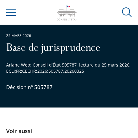
Ouvrir
Menu
la
modal
25 MARS 2026
de
reche
Base de jurisprudence
Ariane Web: Conseil d'État 505787, lecture du 25 mars 2026,
ECLI:FR:CECHR:2026:505787.20260325
Décision n° 505787
Voir aussi