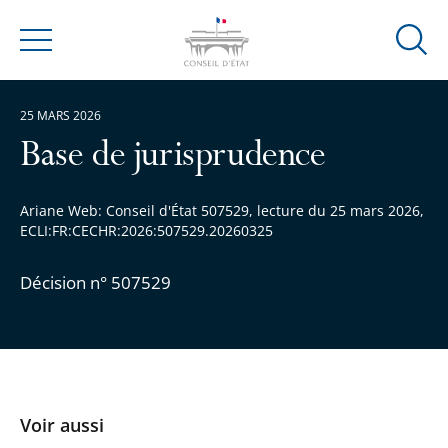
Ouvrir
Menu
la
modal
25 MARS 2026
de
reche
Base de jurisprudence
Ariane Web: Conseil d'État 507529, lecture du 25 mars 2026,
ECLI:FR:CECHR:2026:507529.20260325
Décision n° 507529
Voir aussi