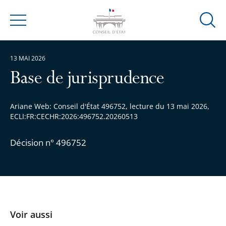
Ouvrir
Menu
la
modal
13 MAI 2026
de
reche
Base de jurisprudence
Ariane Web: Conseil d'État 496752, lecture du 13 mai 2026,
ECLI:FR:CECHR:2026:496752.20260513
Décision n° 496752
Voir aussi