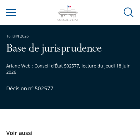
Ouvrir
Menu
la
modal
18 JUIN 2026
de
reche
Base de jurisprudence
Ariane Web : Conseil d'État 502577, lecture du jeudi 18 juin
2026
Décision n° 502577
Voir aussi