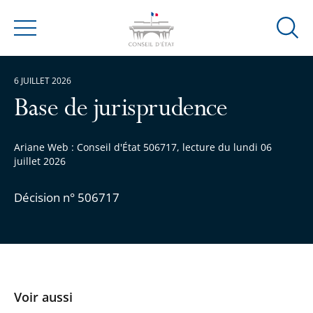
Ouvrir
Menu
la
modal
6 JUILLET 2026
de
reche
Base de jurisprudence
Ariane Web : Conseil d'État 506717, lecture du lundi 06
juillet 2026
Décision n° 506717
Voir aussi