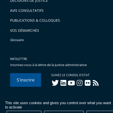
DÉCISIONS DE JUSTICE
AVIS CONSULTATIFS
PUBLICATIONS & COLLOQUES
VOS DÉMARCHES
Glossaire
INFOLETTRE
Inscrivez-vous à la lettre de la Justice administrative
SUIVEZ LE CONSEIL D'ETAT
S'inscrire
twitter
linkedIn
youtube
instagram
flickr
rss
This site uses cookies and gives you control over what you want
© Conseil d'État 2026 -
Mentions légales
-
Cookies
-
Données
to activate
personnelles
-
Publications administratives
-
Accessibilité :