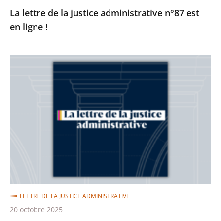
La lettre de la justice administrative n°87 est
en ligne !
La
lettre
de
la
justice
administrative
n°86
est
en
ligne
LETTRE DE LA JUSTICE ADMINISTRATIVE
!
20 octobre 2025