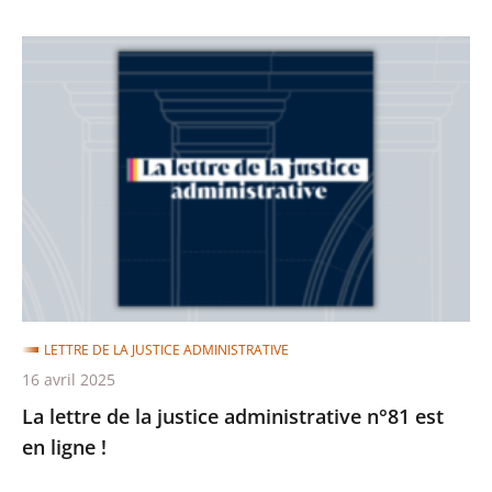
La
lettre
de
la
justice
administrative
n°81
est
en
ligne
LETTRE DE LA JUSTICE ADMINISTRATIVE
!
16 avril 2025
La lettre de la justice administrative n°81 est
en ligne !