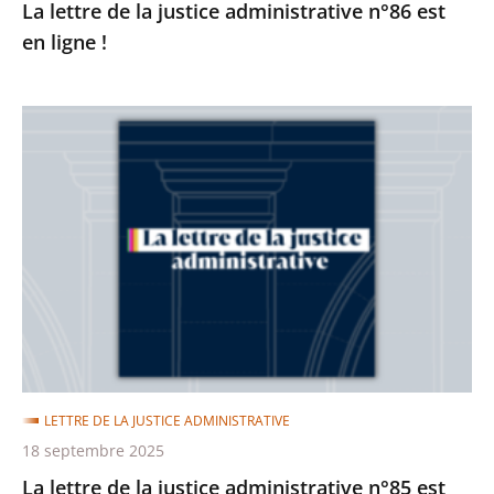
La lettre de la justice administrative n°86 est
en ligne !
La
lettre
de
la
justice
administrative
n°85
est
en
ligne
LETTRE DE LA JUSTICE ADMINISTRATIVE
!
18 septembre 2025
La lettre de la justice administrative n°85 est