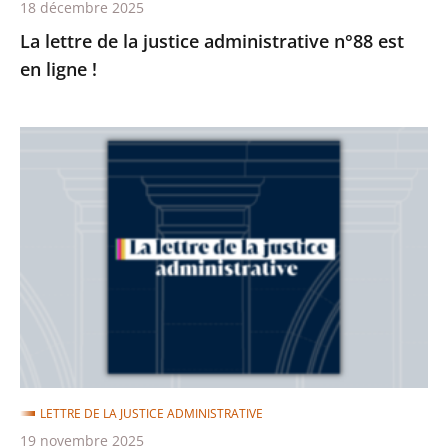
18 décembre 2025
La lettre de la justice administrative n°88 est
en ligne !
La
lettre
de
la
justice
administrative
n°87
est
en
ligne
LETTRE DE LA JUSTICE ADMINISTRATIVE
!
19 novembre 2025