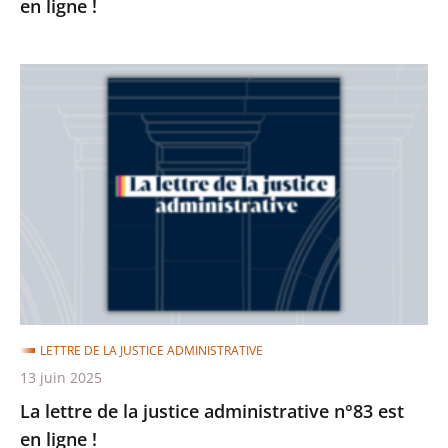
en ligne !
La
lettre
de
la
justice
administrative
n°83
est
en
ligne
LETTRE DE LA JUSTICE ADMINISTRATIVE
!
13 juin 2025
La lettre de la justice administrative n°83 est
en ligne !