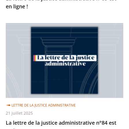
en ligne !
La
lettre
de
la
justice
administrative
n°84
est
en
ligne
LETTRE DE LA JUSTICE ADMINISTRATIVE
!
21 juillet 2025
La lettre de la justice administrative n°84 est