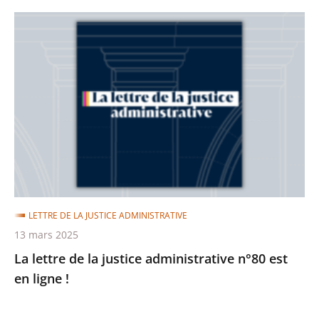
La
lettre
de
la
justice
administrative
n°80
est
en
ligne
LETTRE DE LA JUSTICE ADMINISTRATIVE
!
13 mars 2025
La lettre de la justice administrative n°80 est
en ligne !