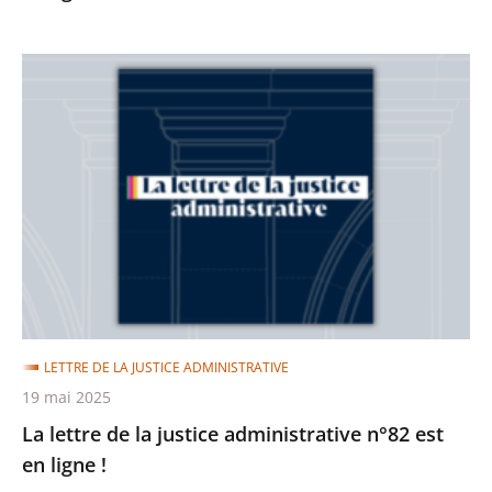
La
lettre
de
la
justice
administrative
n°82
est
en
ligne
LETTRE DE LA JUSTICE ADMINISTRATIVE
!
19 mai 2025
La lettre de la justice administrative n°82 est
en ligne !