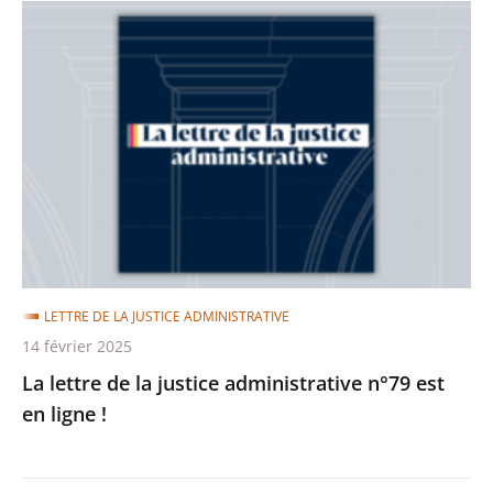
La
lettre
de
la
justice
administrative
n°79
est
en
ligne
LETTRE DE LA JUSTICE ADMINISTRATIVE
!
14 février 2025
La lettre de la justice administrative n°79 est
en ligne !