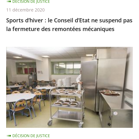
DÉCISION DE JUSTICE
fermeture
11 décembre 2020
des
Sports d’hiver : le Conseil d’Etat ne suspend pas
remontées
la fermeture des remontées mécaniques
mécaniques
Les
menus
de
substitution
dans
les
cantines
scolaires,
qui
ne
DÉCISION DE JUSTICE
sont