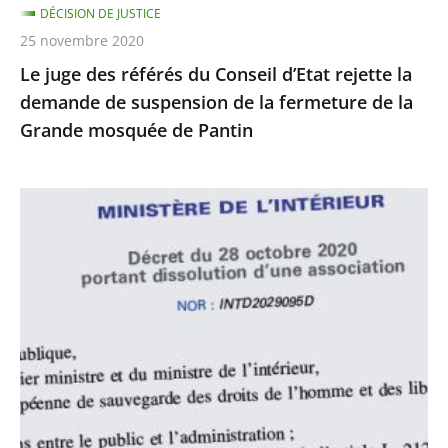
DÉCISION DE JUSTICE
de
25 novembre 2020
suspension
Le juge des référés du Conseil d’Etat rejette la
de
demande de suspension de la fermeture de la
la
Grande mosquée de Pantin
fermeture
de
la
Le
Grande
juge
mosquée
des
de
référés
Pantin
du
Conseil
d’État
rejette
la