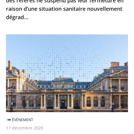
des référés ne suspend pas leur fermeture en
leur
raison d’une situation sanitaire nouvellement
fermeture
dégrad...
en
raison
d’une
Le
situation
Conseil
sanitaire
d’État
nouvellement
poursuit
dégrad...
sa
transformation
numérique
pour
une
justice
ÉVÉNEMENT
toujours
17 décembre 2020
plus