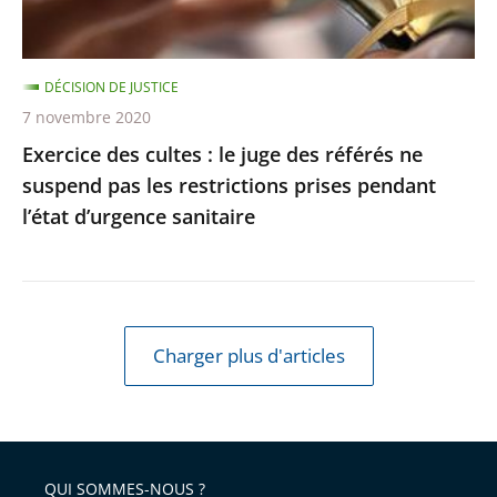
référés
respectée
ne
suspend
DÉCISION DE JUSTICE
pas
7 novembre 2020
les
Exercice des cultes : le juge des référés ne
restrictions
suspend pas les restrictions prises pendant
prises
l’état d’urgence sanitaire
pendant
l’état
d’urgence
sanitaire
Charger plus d'articles
QUI SOMMES-NOUS ?