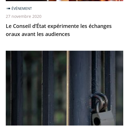
audiences
ÉVÉNEMENT
27 novembre 2020
Le Conseil d’État expérimente les échanges
oraux avant les audiences
Le
juge
des
référés
du
Conseil
d’Etat
rejette
la
demande