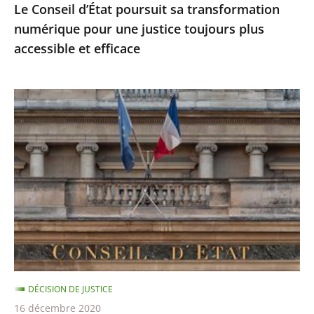
Le Conseil d’État poursuit sa transformation
accessible
numérique pour une justice toujours plus
et
accessible et efficace
efficace
Ordonnances
de
l’article
38
de
la
Constitution
:
le
Conseil
DÉCISION DE JUSTICE
d’État
16 décembre 2020
précise