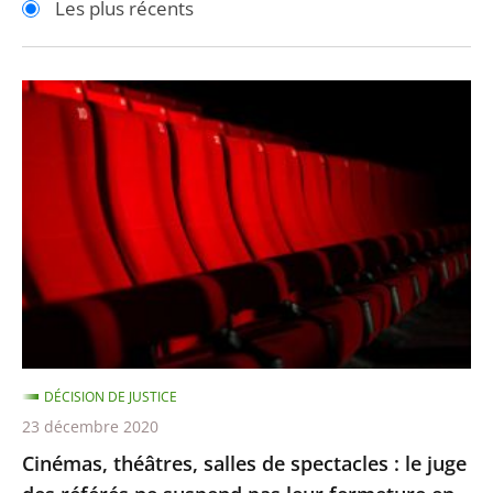
Les plus récents
pour
pour
arriver
arriver
après
avant
Cinémas,
théâtres,
salles
de
spectacles
:
le
juge
des
référés
DÉCISION DE JUSTICE
ne
23 décembre 2020
suspend
Cinémas, théâtres, salles de spectacles : le juge
pas