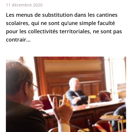
11 décembre 2020
qu’une
Les menus de substitution dans les cantines
simple
scolaires, qui ne sont qu’une simple faculté
faculté
pour les collectivités territoriales, ne sont pas
pour
contrair...
les
collectivités
territoriales,
Le
ne
Conseil
sont
d’État
pas
expérimente
contrair...
les
échanges
oraux
avant
les