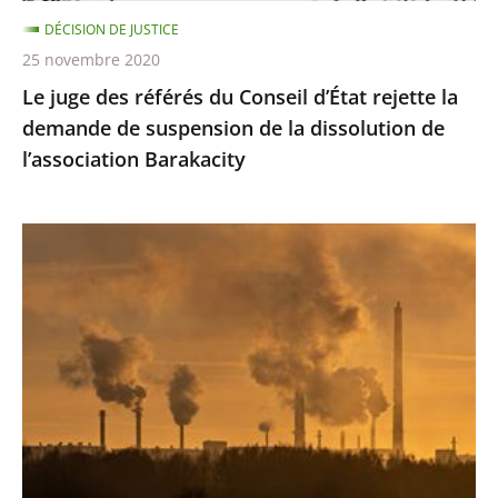
demande
DÉCISION DE JUSTICE
de
25 novembre 2020
suspension
Le juge des référés du Conseil d’État rejette la
de
demande de suspension de la dissolution de
la
l’association Barakacity
dissolution
de
l’association
Émissions
Barakacity
de
gaz
à
effet
de
serre
:
le