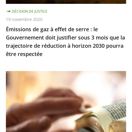
Gouvernement
DÉCISION DE JUSTICE
doit
19 novembre 2020
justifier
Émissions de gaz à effet de serre : le
sous
Gouvernement doit justifier sous 3 mois que la
3
trajectoire de réduction à horizon 2030 pourra
mois
être respectée
que
la
trajectoire
Exercice
de
des
réduction
cultes
à
:
horizon
le
2030
juge
pourra
des
être