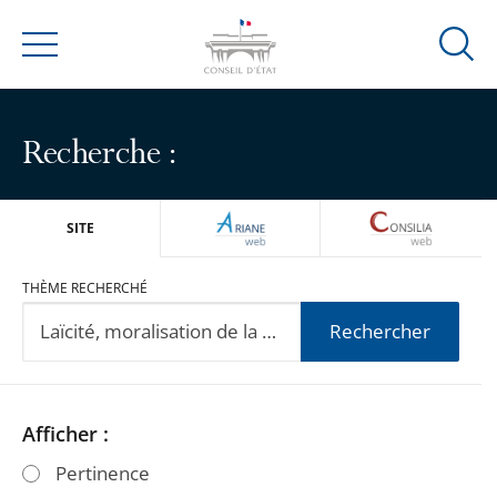
Ouvrir
Menu
la
modal
de
Recherche :
reche
ARIANEWEB
CONSILIA
SITE
THÈME RECHERCHÉ
Rechercher
Passer
Passer
Afficher :
les
les
Pertinence
filtres
filtres