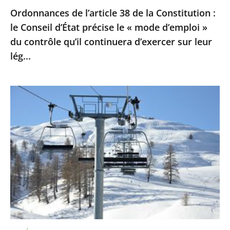
Ordonnances de l’article 38 de la Constitution :
le
le Conseil d’État précise le « mode d’emploi »
«
du contrôle qu’il continuera d’exercer sur leur
mode
lég...
d’emploi
»
du
Sports
contrôle
d’hiver
qu’il
:
continuera
le
d’exercer
Conseil
sur
d’Etat
leur
ne
lég...
suspend
pas
la