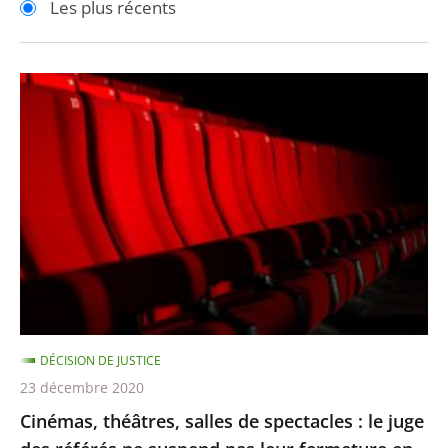
Les plus récents
pour
pour
arriver
arriver
après
avant
Cinémas,
théâtres,
salles
de
spectacles
:
le
juge
des
référés
DÉCISION DE JUSTICE
ne
23 décembre 2020
suspend
Cinémas, théâtres, salles de spectacles : le juge
pas