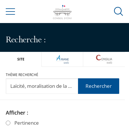
Ouvrir
Menu
la
modal
de
Recherche :
reche
ARIANEWEB
CONSILIA
SITE
THÈME RECHERCHÉ
Rechercher
Passer
Passer
Afficher :
les
les
Pertinence
filtres
filtres