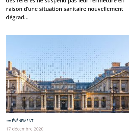
des référés ne suspend pas leur fermeture en
leur
raison d’une situation sanitaire nouvellement
fermeture
dégrad...
en
raison
d’une
Le
situation
Conseil
sanitaire
d’État
nouvellement
poursuit
dégrad...
sa
transformation
numérique
pour
une
justice
ÉVÉNEMENT
toujours
17 décembre 2020
plus