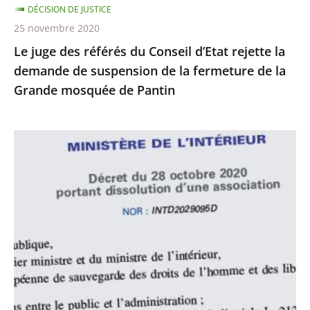
DÉCISION DE JUSTICE
de
25 novembre 2020
suspension
Le juge des référés du Conseil d’Etat rejette la
de
demande de suspension de la fermeture de la
la
Grande mosquée de Pantin
fermeture
de
la
Le
Grande
juge
mosquée
des
de
référés
Pantin
du
Conseil
d’État
rejette
la