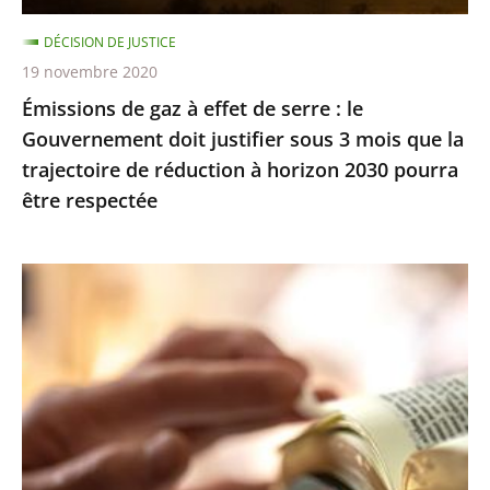
Gouvernement
DÉCISION DE JUSTICE
doit
19 novembre 2020
justifier
Émissions de gaz à effet de serre : le
sous
Gouvernement doit justifier sous 3 mois que la
3
trajectoire de réduction à horizon 2030 pourra
mois
être respectée
que
la
trajectoire
Exercice
de
des
réduction
cultes
à
:
horizon
le
2030
juge
pourra
des
être