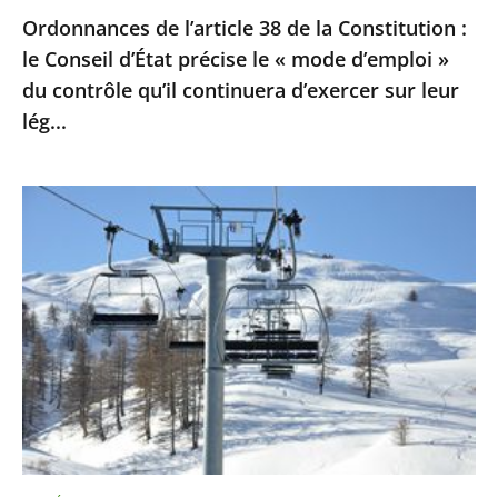
Ordonnances de l’article 38 de la Constitution :
le
le Conseil d’État précise le « mode d’emploi »
«
du contrôle qu’il continuera d’exercer sur leur
mode
lég...
d’emploi
»
du
Sports
contrôle
d’hiver
qu’il
:
continuera
le
d’exercer
Conseil
sur
d’Etat
leur
ne
lég...
suspend
pas
la