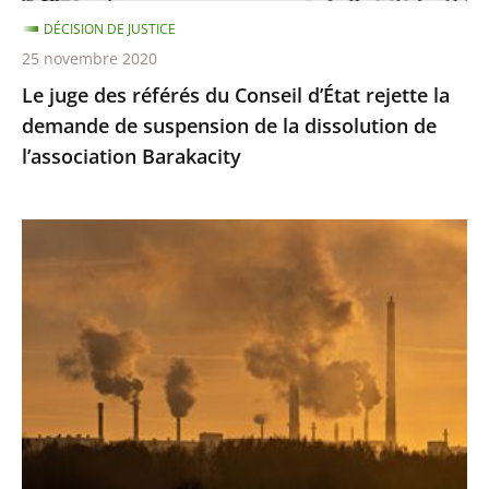
demande
DÉCISION DE JUSTICE
de
25 novembre 2020
suspension
Le juge des référés du Conseil d’État rejette la
de
demande de suspension de la dissolution de
la
l’association Barakacity
dissolution
de
l’association
Émissions
Barakacity
de
gaz
à
effet
de
serre
:
le