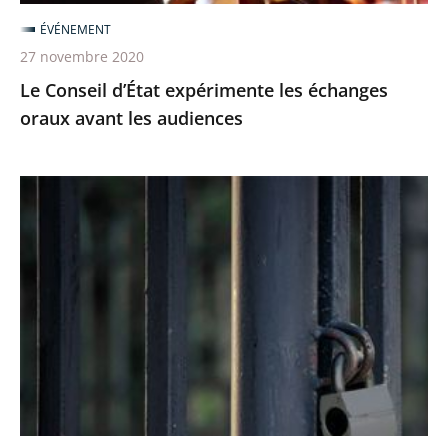
audiences
ÉVÉNEMENT
27 novembre 2020
Le Conseil d’État expérimente les échanges
oraux avant les audiences
Le
juge
des
référés
du
Conseil
d’Etat
rejette
la
demande