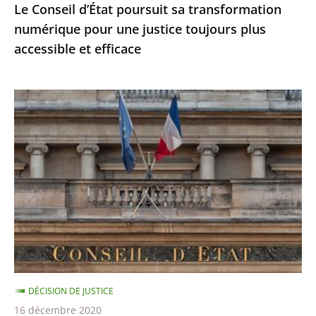
Le Conseil d’État poursuit sa transformation
accessible
numérique pour une justice toujours plus
et
accessible et efficace
efficace
Ordonnances
de
l’article
38
de
la
Constitution
:
le
Conseil
DÉCISION DE JUSTICE
d’État
16 décembre 2020
précise