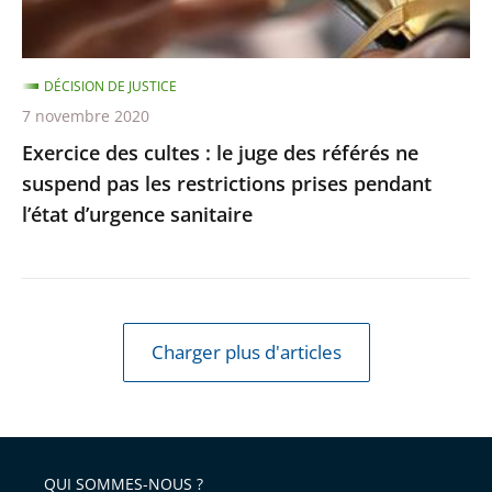
référés
respectée
ne
suspend
DÉCISION DE JUSTICE
pas
7 novembre 2020
les
Exercice des cultes : le juge des référés ne
restrictions
suspend pas les restrictions prises pendant
prises
l’état d’urgence sanitaire
pendant
l’état
d’urgence
sanitaire
Charger plus d'articles
QUI SOMMES-NOUS ?