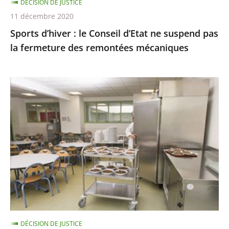
DÉCISION DE JUSTICE
fermeture
11 décembre 2020
des
Sports d’hiver : le Conseil d’Etat ne suspend pas
remontées
la fermeture des remontées mécaniques
mécaniques
Les
menus
de
substitution
dans
les
cantines
scolaires,
qui
ne
DÉCISION DE JUSTICE
sont