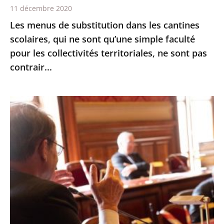
11 décembre 2020
qu’une
Les menus de substitution dans les cantines
simple
scolaires, qui ne sont qu’une simple faculté
faculté
pour les collectivités territoriales, ne sont pas
pour
contrair...
les
collectivités
territoriales,
Le
ne
Conseil
sont
d’État
pas
expérimente
contrair...
les
échanges
oraux
avant
les