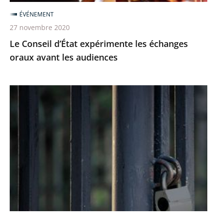
audiences
ÉVÉNEMENT
27 novembre 2020
Le Conseil d’État expérimente les échanges
oraux avant les audiences
Le
juge
des
référés
du
Conseil
d’Etat
rejette
la
demande