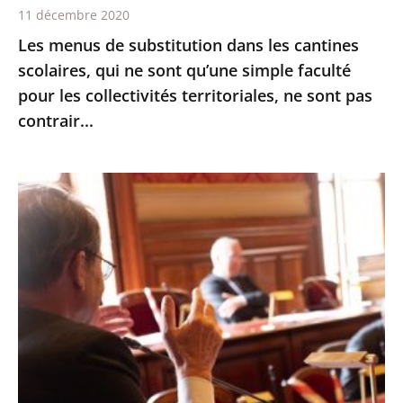
11 décembre 2020
qu’une
Les menus de substitution dans les cantines
simple
scolaires, qui ne sont qu’une simple faculté
faculté
pour les collectivités territoriales, ne sont pas
pour
contrair...
les
collectivités
territoriales,
Le
ne
Conseil
sont
d’État
pas
expérimente
contrair...
les
échanges
oraux
avant
les