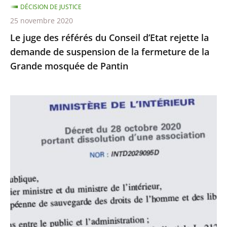
DÉCISION DE JUSTICE
de
25 novembre 2020
suspension
Le juge des référés du Conseil d’Etat rejette la
de
demande de suspension de la fermeture de la
la
Grande mosquée de Pantin
fermeture
de
la
Le
Grande
juge
mosquée
des
de
référés
Pantin
du
Conseil
d’État
rejette
la