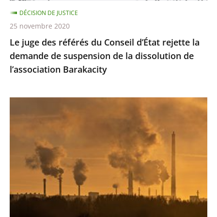
demande
DÉCISION DE JUSTICE
de
25 novembre 2020
suspension
Le juge des référés du Conseil d’État rejette la
de
demande de suspension de la dissolution de
la
l’association Barakacity
dissolution
de
l’association
Émissions
Barakacity
de
gaz
à
effet
de
serre
:
le