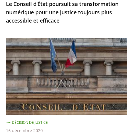
Le Conseil d’État poursuit sa transformation
accessible
numérique pour une justice toujours plus
et
accessible et efficace
efficace
Ordonnances
de
l’article
38
de
la
Constitution
:
le
Conseil
DÉCISION DE JUSTICE
d’État
16 décembre 2020
précise