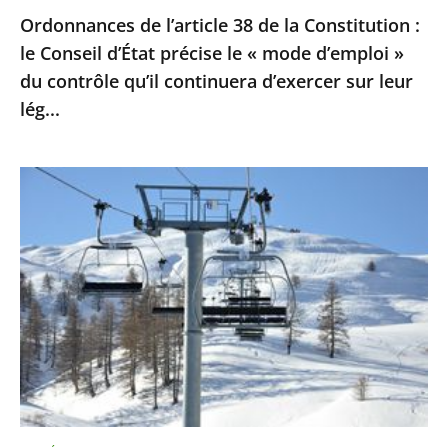
Ordonnances de l’article 38 de la Constitution :
le
le Conseil d’État précise le « mode d’emploi »
«
du contrôle qu’il continuera d’exercer sur leur
mode
lég...
d’emploi
»
du
Sports
contrôle
d’hiver
qu’il
:
continuera
le
d’exercer
Conseil
sur
d’Etat
leur
ne
lég...
suspend
pas
la