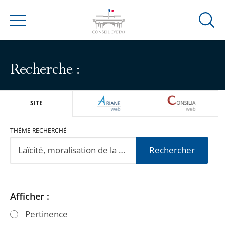
Ouvrir
Menu
la
modal
de
Recherche :
reche
ARIANEWEB
CONSILIA
SITE
THÈME RECHERCHÉ
Rechercher
Passer
Passer
Afficher :
les
les
Pertinence
filtres
filtres