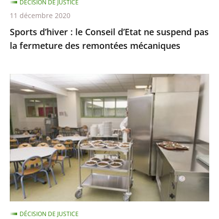
DÉCISION DE JUSTICE
fermeture
11 décembre 2020
des
Sports d’hiver : le Conseil d’Etat ne suspend pas
remontées
la fermeture des remontées mécaniques
mécaniques
Les
menus
de
substitution
dans
les
cantines
scolaires,
qui
ne
DÉCISION DE JUSTICE
sont