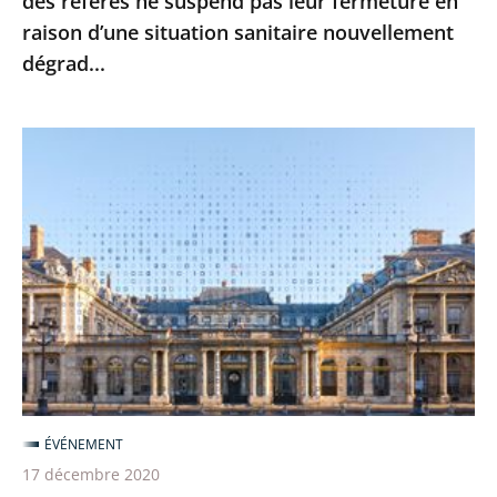
des référés ne suspend pas leur fermeture en
leur
raison d’une situation sanitaire nouvellement
fermeture
dégrad...
en
raison
d’une
Le
situation
Conseil
sanitaire
d’État
nouvellement
poursuit
dégrad...
sa
transformation
numérique
pour
une
justice
ÉVÉNEMENT
toujours
17 décembre 2020
plus