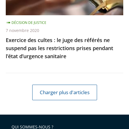
référés
respectée
ne
suspend
DÉCISION DE JUSTICE
pas
7 novembre 2020
les
Exercice des cultes : le juge des référés ne
restrictions
suspend pas les restrictions prises pendant
prises
l’état d’urgence sanitaire
pendant
l’état
d’urgence
sanitaire
Charger plus d'articles
QUI SOMMES-NOUS ?