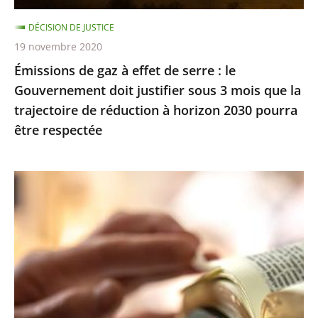
Gouvernement
DÉCISION DE JUSTICE
doit
19 novembre 2020
justifier
Émissions de gaz à effet de serre : le
sous
Gouvernement doit justifier sous 3 mois que la
3
trajectoire de réduction à horizon 2030 pourra
mois
être respectée
que
la
trajectoire
Exercice
de
des
réduction
cultes
à
:
horizon
le
2030
juge
pourra
des
être