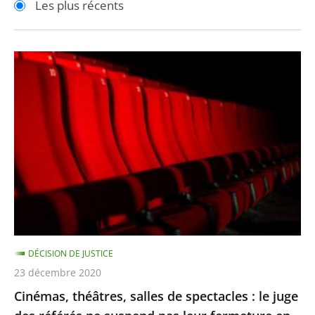
Les plus récents
pour
pour
arriver
arriver
après
avant
Cinémas,
théâtres,
salles
de
spectacles
:
le
juge
des
référés
DÉCISION DE JUSTICE
ne
23 décembre 2020
suspend
Cinémas, théâtres, salles de spectacles : le juge
pas