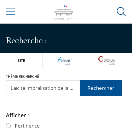
Ouvrir
Menu
la
modal
de
Recherche :
reche
ARIANEWEB
CONSILIA
SITE
THÈME RECHERCHÉ
Rechercher
Passer
Passer
Afficher :
les
les
Pertinence
filtres
filtres