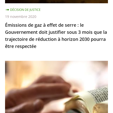
Gouvernement
DÉCISION DE JUSTICE
doit
19 novembre 2020
justifier
Émissions de gaz à effet de serre : le
sous
Gouvernement doit justifier sous 3 mois que la
3
trajectoire de réduction à horizon 2030 pourra
mois
être respectée
que
la
trajectoire
Exercice
de
des
réduction
cultes
à
:
horizon
le
2030
juge
pourra
des
être