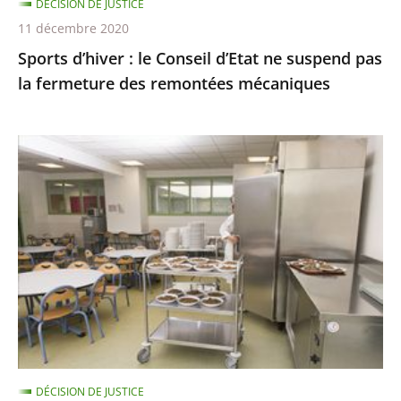
DÉCISION DE JUSTICE
fermeture
11 décembre 2020
des
Sports d’hiver : le Conseil d’Etat ne suspend pas
remontées
la fermeture des remontées mécaniques
mécaniques
Les
menus
de
substitution
dans
les
cantines
scolaires,
qui
ne
DÉCISION DE JUSTICE
sont