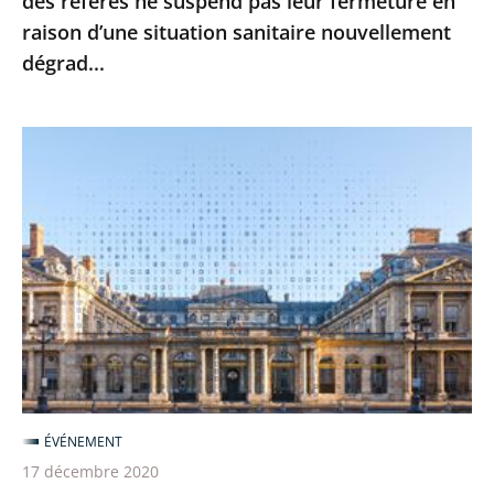
des référés ne suspend pas leur fermeture en
leur
raison d’une situation sanitaire nouvellement
fermeture
dégrad...
en
raison
d’une
Le
situation
Conseil
sanitaire
d’État
nouvellement
poursuit
dégrad...
sa
transformation
numérique
pour
une
justice
ÉVÉNEMENT
toujours
17 décembre 2020
plus