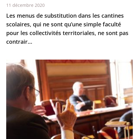
11 décembre 2020
qu’une
Les menus de substitution dans les cantines
simple
scolaires, qui ne sont qu’une simple faculté
faculté
pour les collectivités territoriales, ne sont pas
pour
contrair...
les
collectivités
territoriales,
Le
ne
Conseil
sont
d’État
pas
expérimente
contrair...
les
échanges
oraux
avant
les