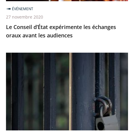
audiences
ÉVÉNEMENT
27 novembre 2020
Le Conseil d’État expérimente les échanges
oraux avant les audiences
Le
juge
des
référés
du
Conseil
d’Etat
rejette
la
demande