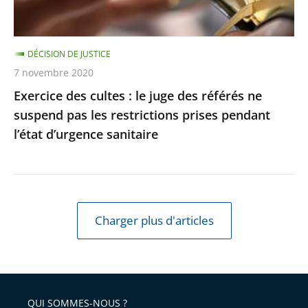
référés
respectée
ne
suspend
DÉCISION DE JUSTICE
pas
7 novembre 2020
les
Exercice des cultes : le juge des référés ne
restrictions
suspend pas les restrictions prises pendant
prises
l’état d’urgence sanitaire
pendant
l’état
d’urgence
sanitaire
Charger plus d'articles
QUI SOMMES-NOUS ?