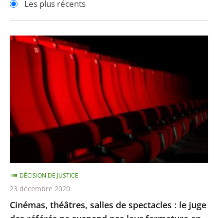
Les plus récents
pour
pour
arriver
arriver
après
avant
Cinémas,
théâtres,
salles
de
spectacles
:
le
juge
des
référés
DÉCISION DE JUSTICE
ne
23 décembre 2020
suspend
Cinémas, théâtres, salles de spectacles : le juge
pas