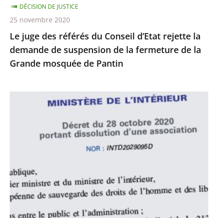
DÉCISION DE JUSTICE
de
25 novembre 2020
suspension
Le juge des référés du Conseil d’Etat rejette la
de
demande de suspension de la fermeture de la
la
Grande mosquée de Pantin
fermeture
de
la
Le
Grande
juge
mosquée
des
de
référés
Pantin
du
Conseil
d’État
rejette
la