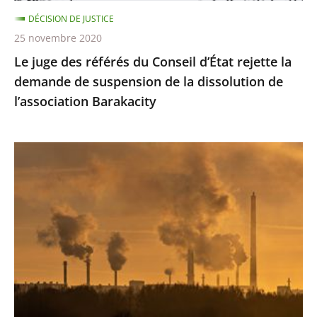
demande
DÉCISION DE JUSTICE
de
25 novembre 2020
suspension
Le juge des référés du Conseil d’État rejette la
de
demande de suspension de la dissolution de
la
l’association Barakacity
dissolution
de
l’association
Émissions
Barakacity
de
gaz
à
effet
de
serre
:
le