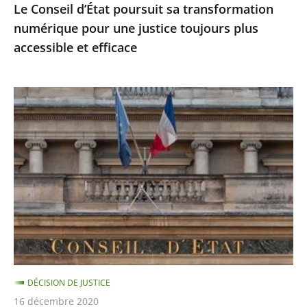
Le Conseil d’État poursuit sa transformation
accessible
numérique pour une justice toujours plus
et
accessible et efficace
efficace
Ordonnances
de
l’article
38
de
la
Constitution
:
le
Conseil
DÉCISION DE JUSTICE
d’État
16 décembre 2020
précise