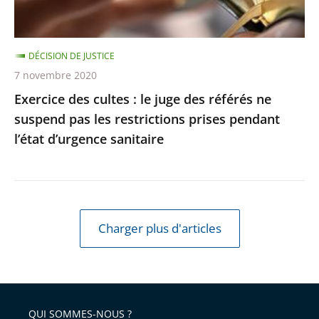
référés
respectée
ne
suspend
DÉCISION DE JUSTICE
pas
7 novembre 2020
les
Exercice des cultes : le juge des référés ne
restrictions
suspend pas les restrictions prises pendant
prises
l’état d’urgence sanitaire
pendant
l’état
d’urgence
sanitaire
Charger plus d'articles
QUI SOMMES-NOUS ?