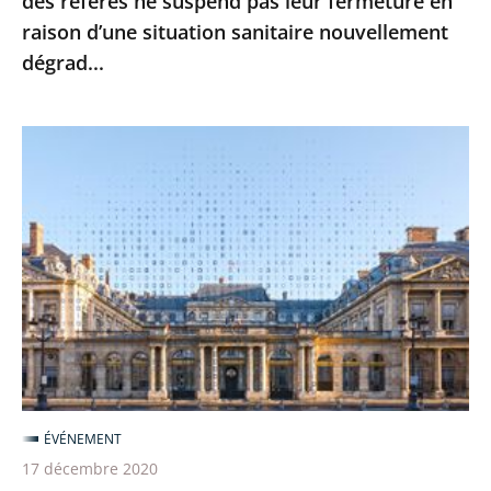
des référés ne suspend pas leur fermeture en
leur
raison d’une situation sanitaire nouvellement
fermeture
dégrad...
en
raison
d’une
Le
situation
Conseil
sanitaire
d’État
nouvellement
poursuit
dégrad...
sa
transformation
numérique
pour
une
justice
ÉVÉNEMENT
toujours
17 décembre 2020
plus