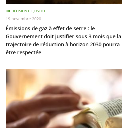
Gouvernement
DÉCISION DE JUSTICE
doit
19 novembre 2020
justifier
Émissions de gaz à effet de serre : le
sous
Gouvernement doit justifier sous 3 mois que la
3
trajectoire de réduction à horizon 2030 pourra
mois
être respectée
que
la
trajectoire
Exercice
de
des
réduction
cultes
à
:
horizon
le
2030
juge
pourra
des
être