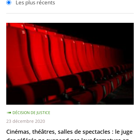
Les plus récents
pour
pour
arriver
arriver
après
avant
Cinémas,
théâtres,
salles
de
spectacles
:
le
juge
des
référés
DÉCISION DE JUSTICE
ne
23 décembre 2020
suspend
Cinémas, théâtres, salles de spectacles : le juge
pas