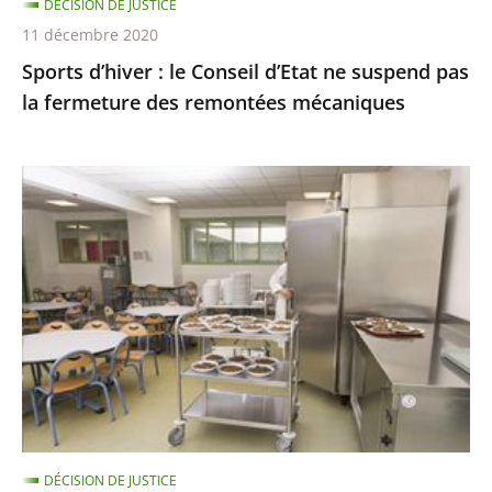
DÉCISION DE JUSTICE
fermeture
11 décembre 2020
des
Sports d’hiver : le Conseil d’Etat ne suspend pas
remontées
la fermeture des remontées mécaniques
mécaniques
Les
menus
de
substitution
dans
les
cantines
scolaires,
qui
ne
DÉCISION DE JUSTICE
sont