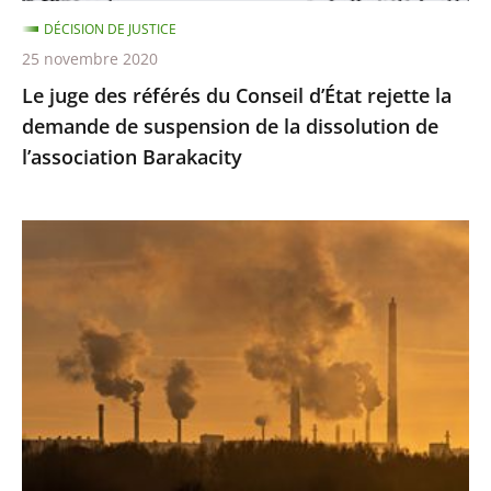
demande
DÉCISION DE JUSTICE
de
25 novembre 2020
suspension
Le juge des référés du Conseil d’État rejette la
de
demande de suspension de la dissolution de
la
l’association Barakacity
dissolution
de
l’association
Émissions
Barakacity
de
gaz
à
effet
de
serre
:
le