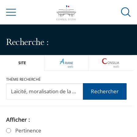
Ouvrir
Menu
la
modal
de
Recherche :
reche
ARIANEWEB
CONSILIA
SITE
THÈME RECHERCHÉ
Rechercher
Passer
Passer
Afficher :
les
les
Pertinence
filtres
filtres