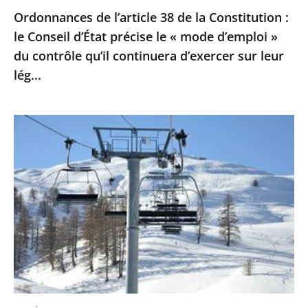
Ordonnances de l’article 38 de la Constitution :
le
le Conseil d’État précise le « mode d’emploi »
«
du contrôle qu’il continuera d’exercer sur leur
mode
lég...
d’emploi
»
du
Sports
contrôle
d’hiver
qu’il
:
continuera
le
d’exercer
Conseil
sur
d’Etat
leur
ne
lég...
suspend
pas
la