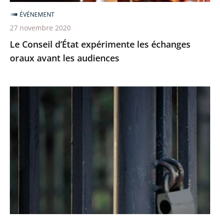
audiences
ÉVÉNEMENT
27 novembre 2020
Le Conseil d’État expérimente les échanges
oraux avant les audiences
Le
juge
des
référés
du
Conseil
d’Etat
rejette
la
demande