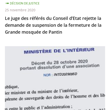
DÉCISION DE JUSTICE
de
25 novembre 2020
suspension
Le juge des référés du Conseil d’Etat rejette la
de
demande de suspension de la fermeture de la
la
Grande mosquée de Pantin
fermeture
de
la
Le
Grande
juge
mosquée
des
de
référés
Pantin
du
Conseil
d’État
rejette
la