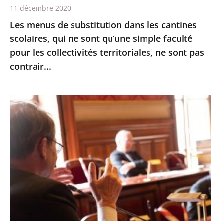
11 décembre 2020
qu’une
Les menus de substitution dans les cantines
simple
scolaires, qui ne sont qu’une simple faculté
faculté
pour les collectivités territoriales, ne sont pas
pour
contrair...
les
collectivités
territoriales,
Le
ne
Conseil
sont
d’État
pas
expérimente
contrair...
les
échanges
oraux
avant
les