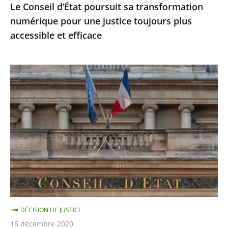
Le Conseil d’État poursuit sa transformation
accessible
numérique pour une justice toujours plus
et
accessible et efficace
efficace
Ordonnances
de
l’article
38
de
la
Constitution
:
le
Conseil
DÉCISION DE JUSTICE
d’État
16 décembre 2020
précise