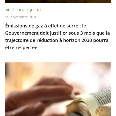
Gouvernement
DÉCISION DE JUSTICE
doit
19 novembre 2020
justifier
Émissions de gaz à effet de serre : le
sous
Gouvernement doit justifier sous 3 mois que la
3
trajectoire de réduction à horizon 2030 pourra
mois
être respectée
que
la
trajectoire
Exercice
de
des
réduction
cultes
à
:
horizon
le
2030
juge
pourra
des
être