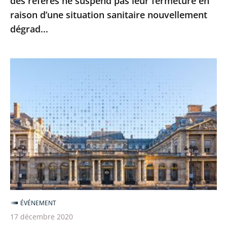
des référés ne suspend pas leur fermeture en
leur
raison d’une situation sanitaire nouvellement
fermeture
dégrad...
en
raison
d’une
Le
situation
Conseil
sanitaire
d’État
nouvellement
poursuit
dégrad...
sa
transformation
numérique
pour
une
justice
ÉVÉNEMENT
toujours
17 décembre 2020
plus