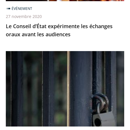
audiences
ÉVÉNEMENT
27 novembre 2020
Le Conseil d’État expérimente les échanges
oraux avant les audiences
Le
juge
des
référés
du
Conseil
d’Etat
rejette
la
demande