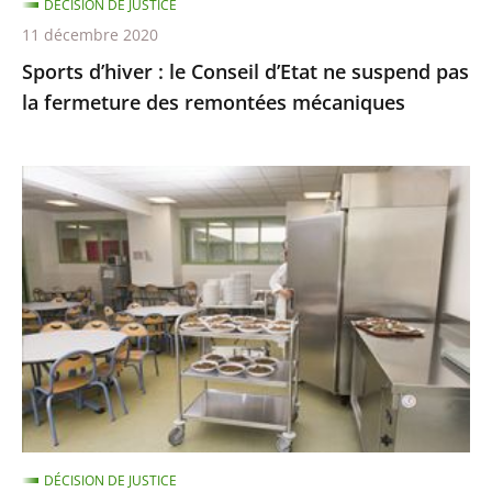
DÉCISION DE JUSTICE
fermeture
11 décembre 2020
des
Sports d’hiver : le Conseil d’Etat ne suspend pas
remontées
la fermeture des remontées mécaniques
mécaniques
Les
menus
de
substitution
dans
les
cantines
scolaires,
qui
ne
DÉCISION DE JUSTICE
sont