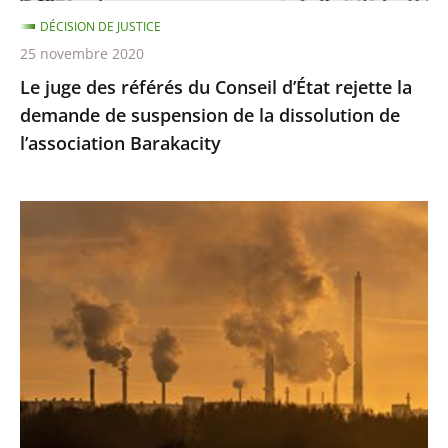
demande
DÉCISION DE JUSTICE
de
25 novembre 2020
suspension
Le juge des référés du Conseil d’État rejette la
de
demande de suspension de la dissolution de
la
l’association Barakacity
dissolution
de
l’association
Émissions
Barakacity
de
gaz
à
effet
de
serre
:
le