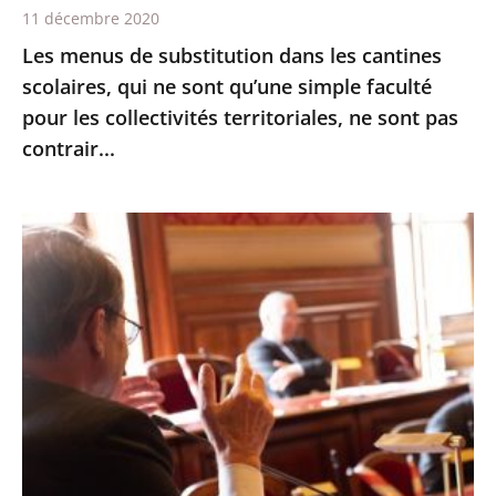
11 décembre 2020
qu’une
Les menus de substitution dans les cantines
simple
scolaires, qui ne sont qu’une simple faculté
faculté
pour les collectivités territoriales, ne sont pas
pour
contrair...
les
collectivités
territoriales,
Le
ne
Conseil
sont
d’État
pas
expérimente
contrair...
les
échanges
oraux
avant
les