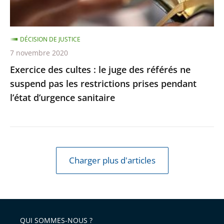
référés
respectée
ne
suspend
DÉCISION DE JUSTICE
pas
7 novembre 2020
les
Exercice des cultes : le juge des référés ne
restrictions
suspend pas les restrictions prises pendant
prises
l’état d’urgence sanitaire
pendant
l’état
d’urgence
sanitaire
Charger plus d'articles
QUI SOMMES-NOUS ?