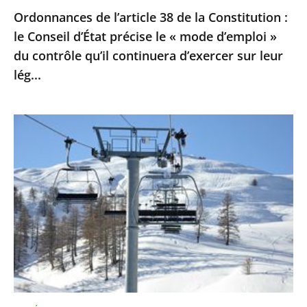
Ordonnances de l’article 38 de la Constitution :
le
le Conseil d’État précise le « mode d’emploi »
«
du contrôle qu’il continuera d’exercer sur leur
mode
lég...
d’emploi
»
du
Sports
contrôle
d’hiver
qu’il
:
continuera
le
d’exercer
Conseil
sur
d’Etat
leur
ne
lég...
suspend
pas
la