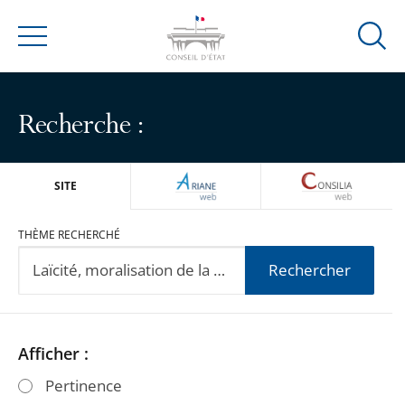
Ouvrir
Menu
la
modal
de
Recherche :
reche
ARIANEWEB
CONSILIA
SITE
THÈME RECHERCHÉ
Rechercher
Passer
Passer
Afficher :
les
les
Pertinence
filtres
filtres