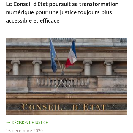
Le Conseil d’État poursuit sa transformation
accessible
numérique pour une justice toujours plus
et
accessible et efficace
efficace
Ordonnances
de
l’article
38
de
la
Constitution
:
le
Conseil
DÉCISION DE JUSTICE
d’État
16 décembre 2020
précise