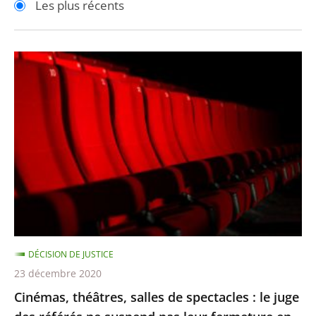
Les plus récents
pour
pour
arriver
arriver
après
avant
Cinémas,
théâtres,
salles
de
spectacles
:
le
juge
des
référés
DÉCISION DE JUSTICE
ne
23 décembre 2020
suspend
Cinémas, théâtres, salles de spectacles : le juge
pas