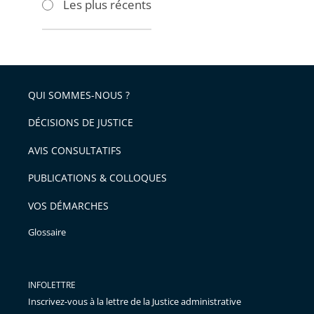
Les plus récents
pour
pour
arriver
arriver
après
avant
QUI SOMMES-NOUS ?
DÉCISIONS DE JUSTICE
AVIS CONSULTATIFS
PUBLICATIONS & COLLOQUES
VOS DÉMARCHES
Glossaire
INFOLETTRE
Inscrivez-vous à la lettre de la Justice administrative