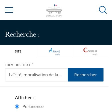
Ouvrir
Menu
la
modal
de
Recherche :
reche
ARIANEWEB
CONSILIA
SITE
THÈME RECHERCHÉ
Rechercher
Afficher :
Passer
Passer
les
les
Pertinence
filtres
filtres