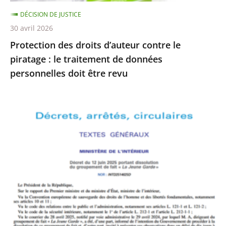
traitement
DÉCISION DE JUSTICE
de
30 avril 2026
données
Protection des droits d’auteur contre le
personnelles
piratage : le traitement de données
doit
personnelles doit être revu
être
revu
Le
Conseil
d’État
rejette
le
recours
formé
par
La