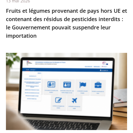
13 mai 2026
résidus
Fruits et légumes provenant de pays hors UE et
de
contenant des résidus de pesticides interdits :
pesticides
le Gouvernement pouvait suspendre leur
interdits
importation
:
le
Gouvernement
Services
pouvait
publics
suspendre
:
leur
le
importation
Conseil
d’État
enjoint
à
l’État
de