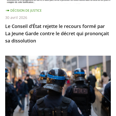
Jeune
DÉCISION DE JUSTICE
Garde
30 avril 2026
contre
Le Conseil d’État rejette le recours formé par
le
La Jeune Garde contre le décret qui prononçait
décret
sa dissolution
qui
prononçait
sa
Identification
dissolution
individuelle
des
policiers
et
gendarmes
:
le