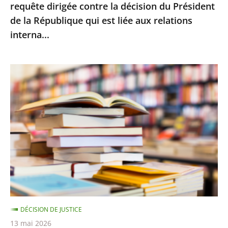
requête dirigée contre la décision du Président
la
de la République qui est liée aux relations
décision
interna...
du
Président
de
Le
la
Conseil
République
d’État
qui
rejette
est
le
liée
recours
aux
d’Amazon
relations
contre
interna...
le
montant
DÉCISION DE JUSTICE
minimal
13 mai 2026
des