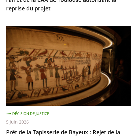
de
reprise du projet
Toulouse
autorisant
la
Prêt
reprise
de
du
la
projet
Tapisserie
de
Bayeux
:
Rejet
de
la
DÉCISION DE JUSTICE
requête
5 juin 2026
dirigée
Prêt de la Tapisserie de Bayeux : Rejet de la
contre