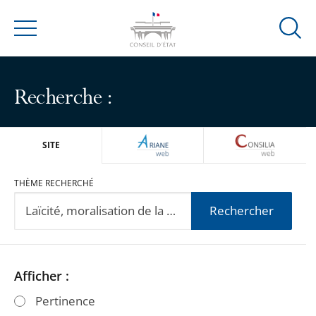
Ouvrir
Menu
la
modal
de
Recherche :
reche
ARIANEWEB
CONSILIA
SITE
THÈME RECHERCHÉ
Rechercher
Passer
Passer
Afficher :
les
les
Pertinence
filtres
filtres