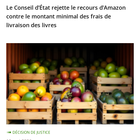
Le Conseil d’État rejette le recours d’Amazon
frais
contre le montant minimal des frais de
de
livraison des livres
livraison
des
livres
Fruits
et
légumes
provenant
de
pays
hors
UE
et
contenant
DÉCISION DE JUSTICE
des