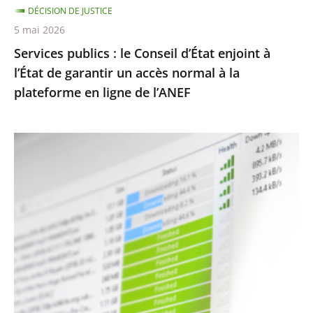
DÉCISION DE JUSTICE
garantir
5 mai 2026
un
Services publics : le Conseil d’État enjoint à
accès
l’État de garantir un accès normal à la
normal
plateforme en ligne de l’ANEF
à
la
plateforme
Protection
en
des
ligne
droits
de
d’auteur
l’ANEF
contre
le
piratage
:
le