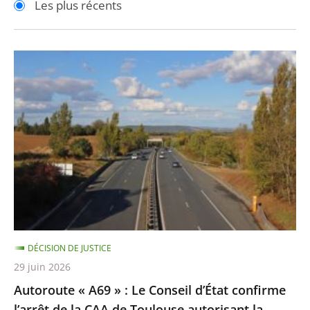
Les plus récents
pour
pour
arriver
arriver
après
avant
Autoroute
«
A69
»
:
Le
Conseil
d’État
confirme
l’arrêt
DÉCISION DE JUSTICE
de
29 juin 2026
la
Autoroute « A69 » : Le Conseil d’État confirme
CAA
l’arrêt de la CAA de Toulouse autorisant la