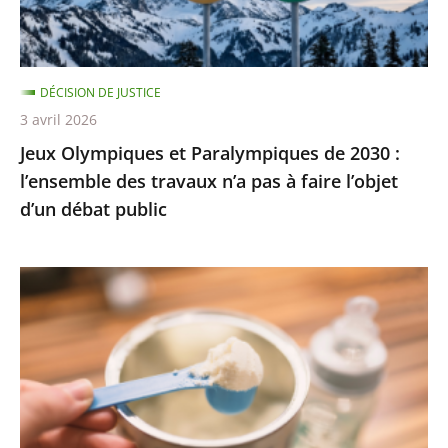
l’ensemble
des
travaux
DÉCISION DE JUSTICE
n’a
3 avril 2026
pas
Jeux Olympiques et Paralympiques de 2030 :
à
l’ensemble des travaux n’a pas à faire l’objet
faire
d’un débat public
l’objet
d’un
débat
Laits
public
infantiles
:
des
recommandations
sanitaires
adaptées