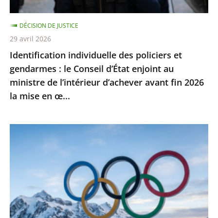
Conseil
d’État
DÉCISION DE JUSTICE
enjoint
29 avril 2026
au
Identification individuelle des policiers et
ministre
gendarmes : le Conseil d’État enjoint au
de
ministre de l’intérieur d’achever avant fin 2026
l’intérieur
la mise en œ...
d’achever
avant
fin
Jeux
2026
Olympiques
la
et
mise
Paralympiques
en
de
œ...
2030
: