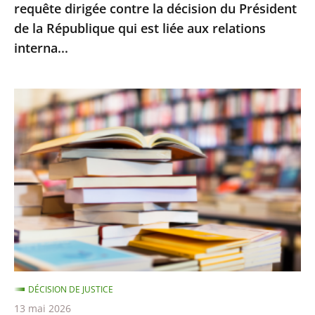
requête dirigée contre la décision du Président
la
de la République qui est liée aux relations
décision
interna...
du
Président
de
Le
la
Conseil
République
d’État
qui
rejette
est
le
liée
recours
aux
d’Amazon
relations
contre
interna...
le
montant
DÉCISION DE JUSTICE
minimal
13 mai 2026
des