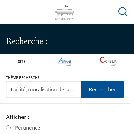
Ouvrir
Menu
la
modal
de
Recherche :
reche
ARIANEWEB
CONSILIA
SITE
THÈME RECHERCHÉ
Rechercher
Passer
Passer
Afficher :
les
les
Pertinence
filtres
filtres