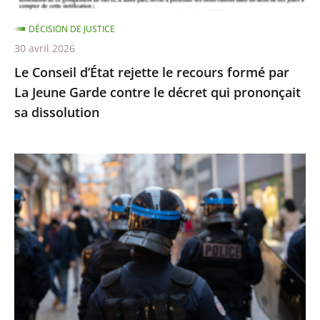
Jeune
DÉCISION DE JUSTICE
Garde
30 avril 2026
contre
Le Conseil d’État rejette le recours formé par
le
La Jeune Garde contre le décret qui prononçait
décret
sa dissolution
qui
prononçait
sa
Identification
dissolution
individuelle
des
policiers
et
gendarmes
:
le