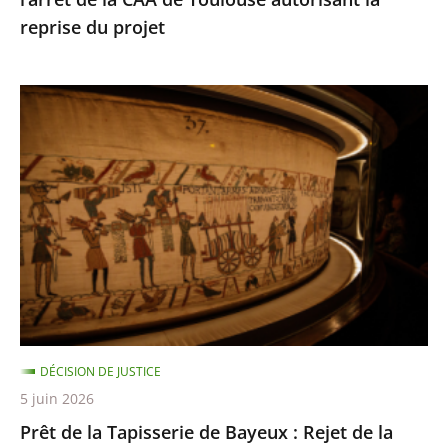
de
reprise du projet
Toulouse
autorisant
la
Prêt
reprise
de
du
la
projet
Tapisserie
de
Bayeux
:
Rejet
de
la
DÉCISION DE JUSTICE
requête
5 juin 2026
dirigée
Prêt de la Tapisserie de Bayeux : Rejet de la
contre