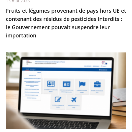
13 mai 2026
résidus
Fruits et légumes provenant de pays hors UE et
de
contenant des résidus de pesticides interdits :
pesticides
le Gouvernement pouvait suspendre leur
interdits
importation
:
le
Gouvernement
Services
pouvait
publics
suspendre
:
leur
le
importation
Conseil
d’État
enjoint
à
l’État
de