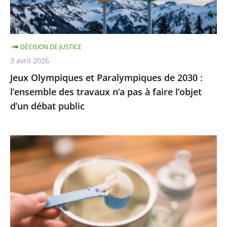
l’ensemble
des
travaux
DÉCISION DE JUSTICE
n’a
3 avril 2026
pas
Jeux Olympiques et Paralympiques de 2030 :
à
l’ensemble des travaux n’a pas à faire l’objet
faire
d’un débat public
l’objet
d’un
débat
Laits
public
infantiles
:
des
recommandations
sanitaires
adaptées