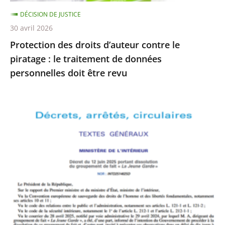
traitement
DÉCISION DE JUSTICE
de
30 avril 2026
données
Protection des droits d’auteur contre le
personnelles
piratage : le traitement de données
doit
personnelles doit être revu
être
revu
Le
Conseil
d’État
rejette
le
recours
formé
par
La