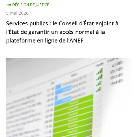
DÉCISION DE JUSTICE
garantir
5 mai 2026
un
Services publics : le Conseil d’État enjoint à
accès
l’État de garantir un accès normal à la
normal
plateforme en ligne de l’ANEF
à
la
plateforme
Protection
en
des
ligne
droits
de
d’auteur
l’ANEF
contre
le
piratage
:
le