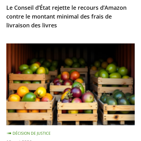
Le Conseil d’État rejette le recours d’Amazon
frais
contre le montant minimal des frais de
de
livraison des livres
livraison
des
livres
Fruits
et
légumes
provenant
de
pays
hors
UE
et
contenant
DÉCISION DE JUSTICE
des