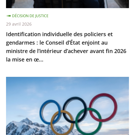
Conseil
d’État
DÉCISION DE JUSTICE
enjoint
29 avril 2026
au
Identification individuelle des policiers et
ministre
gendarmes : le Conseil d’État enjoint au
de
ministre de l’intérieur d’achever avant fin 2026
l’intérieur
la mise en œ...
d’achever
avant
fin
Jeux
2026
Olympiques
la
et
mise
Paralympiques
en
de
œ...
2030
: