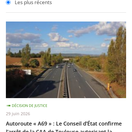
Les plus récents
pour
pour
arriver
arriver
après
avant
Autoroute
«
A69
»
:
Le
Conseil
d’État
confirme
l’arrêt
DÉCISION DE JUSTICE
de
29 juin 2026
la
Autoroute « A69 » : Le Conseil d’État confirme
CAA
l’arrêt de la CAA de Toulouse autorisant la