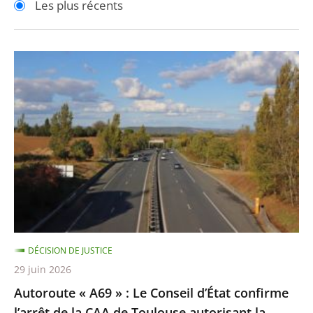
Les plus récents
pour
pour
arriver
arriver
après
avant
Autoroute
«
A69
»
:
Le
Conseil
d’État
confirme
l’arrêt
DÉCISION DE JUSTICE
de
29 juin 2026
la
Autoroute « A69 » : Le Conseil d’État confirme
CAA
l’arrêt de la CAA de Toulouse autorisant la