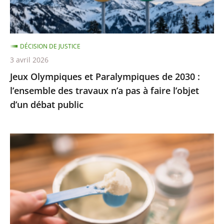
l’ensemble
des
travaux
DÉCISION DE JUSTICE
n’a
3 avril 2026
pas
Jeux Olympiques et Paralympiques de 2030 :
à
l’ensemble des travaux n’a pas à faire l’objet
faire
d’un débat public
l’objet
d’un
débat
Laits
public
infantiles
:
des
recommandations
sanitaires
adaptées