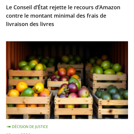
Le Conseil d’État rejette le recours d’Amazon
frais
contre le montant minimal des frais de
de
livraison des livres
livraison
des
livres
Fruits
et
légumes
provenant
de
pays
hors
UE
et
contenant
DÉCISION DE JUSTICE
des