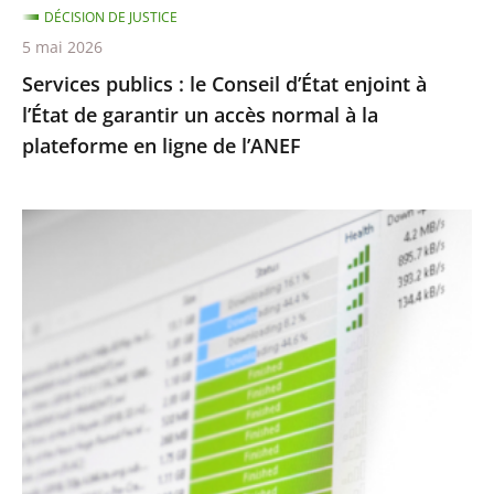
DÉCISION DE JUSTICE
garantir
5 mai 2026
un
Services publics : le Conseil d’État enjoint à
accès
l’État de garantir un accès normal à la
normal
plateforme en ligne de l’ANEF
à
la
plateforme
Protection
en
des
ligne
droits
de
d’auteur
l’ANEF
contre
le
piratage
:
le