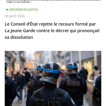
Jeune
DÉCISION DE JUSTICE
Garde
30 avril 2026
contre
Le Conseil d’État rejette le recours formé par
le
La Jeune Garde contre le décret qui prononçait
décret
sa dissolution
qui
prononçait
sa
Identification
dissolution
individuelle
des
policiers
et
gendarmes
:
le