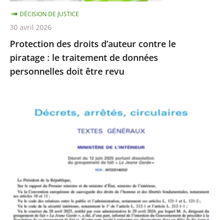
traitement
DÉCISION DE JUSTICE
de
30 avril 2026
données
Protection des droits d’auteur contre le
personnelles
piratage : le traitement de données
doit
personnelles doit être revu
être
revu
Le
Conseil
d’État
rejette
le
recours
formé
par
La