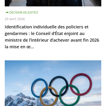
Conseil
d’État
DÉCISION DE JUSTICE
enjoint
29 avril 2026
au
Identification individuelle des policiers et
ministre
gendarmes : le Conseil d’État enjoint au
de
ministre de l’intérieur d’achever avant fin 2026
l’intérieur
la mise en œ...
d’achever
avant
fin
Jeux
2026
Olympiques
la
et
mise
Paralympiques
en
de
œ...
2030
: