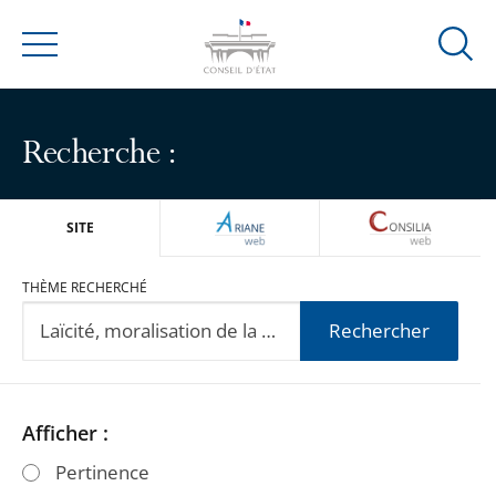
Ouvrir
Menu
la
modal
de
Recherche :
reche
ARIANEWEB
CONSILIA
SITE
THÈME RECHERCHÉ
Rechercher
Passer
Passer
Afficher :
les
les
Pertinence
filtres
filtres