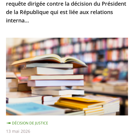
requête dirigée contre la décision du Président
la
de la République qui est liée aux relations
décision
interna...
du
Président
de
Le
la
Conseil
République
d’État
qui
rejette
est
le
liée
recours
aux
d’Amazon
relations
contre
interna...
le
montant
DÉCISION DE JUSTICE
minimal
13 mai 2026
des