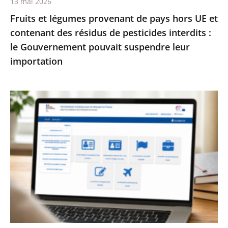
13 mai 2026
résidus
Fruits et légumes provenant de pays hors UE et
de
contenant des résidus de pesticides interdits :
pesticides
le Gouvernement pouvait suspendre leur
interdits
importation
:
le
Gouvernement
Services
pouvait
publics
suspendre
:
leur
le
importation
Conseil
d’État
enjoint
à
l’État
de