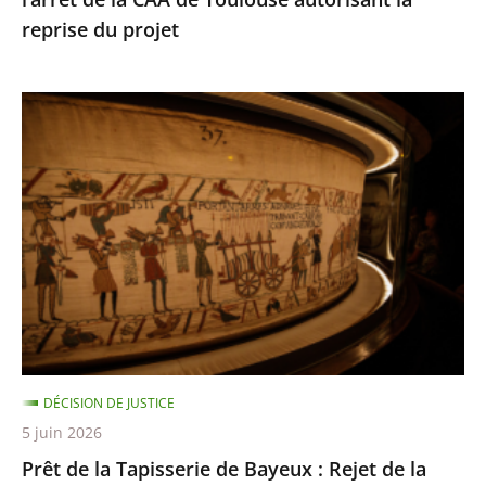
de
reprise du projet
Toulouse
autorisant
la
Prêt
reprise
de
du
la
projet
Tapisserie
de
Bayeux
:
Rejet
de
la
DÉCISION DE JUSTICE
requête
5 juin 2026
dirigée
Prêt de la Tapisserie de Bayeux : Rejet de la
contre