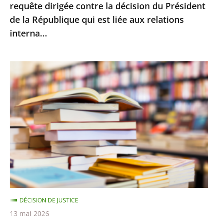
requête dirigée contre la décision du Président
la
de la République qui est liée aux relations
décision
interna...
du
Président
de
Le
la
Conseil
République
d’État
qui
rejette
est
le
liée
recours
aux
d’Amazon
relations
contre
interna...
le
montant
DÉCISION DE JUSTICE
minimal
13 mai 2026
des