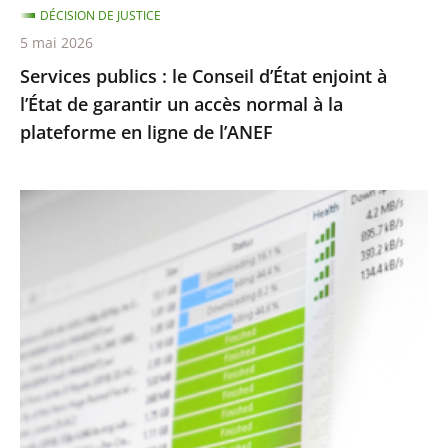
DÉCISION DE JUSTICE
garantir
5 mai 2026
un
Services publics : le Conseil d’État enjoint à
accès
l’État de garantir un accès normal à la
normal
plateforme en ligne de l’ANEF
à
la
plateforme
Protection
en
des
ligne
droits
de
d’auteur
l’ANEF
contre
le
piratage
:
le