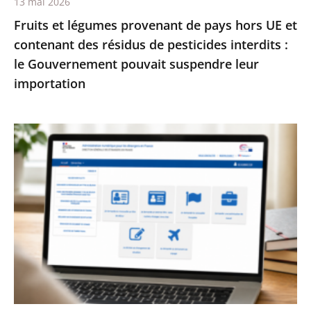
13 mai 2026
résidus
Fruits et légumes provenant de pays hors UE et
de
contenant des résidus de pesticides interdits :
pesticides
le Gouvernement pouvait suspendre leur
interdits
importation
:
le
Gouvernement
Services
pouvait
publics
suspendre
:
leur
le
importation
Conseil
d’État
enjoint
à
l’État
de