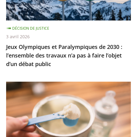
l’ensemble
des
travaux
DÉCISION DE JUSTICE
n’a
3 avril 2026
pas
Jeux Olympiques et Paralympiques de 2030 :
à
l’ensemble des travaux n’a pas à faire l’objet
faire
d’un débat public
l’objet
d’un
débat
Laits
public
infantiles
:
des
recommandations
sanitaires
adaptées