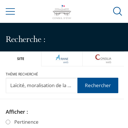
Ouvrir
Menu
la
modal
de
Recherche :
reche
ARIANEWEB
CONSILIA
SITE
THÈME RECHERCHÉ
Rechercher
Passer
Passer
Afficher :
les
les
Pertinence
filtres
filtres