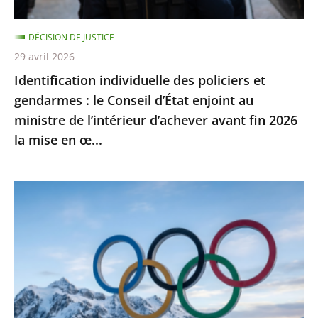
Conseil
d’État
DÉCISION DE JUSTICE
enjoint
29 avril 2026
au
Identification individuelle des policiers et
ministre
gendarmes : le Conseil d’État enjoint au
de
ministre de l’intérieur d’achever avant fin 2026
l’intérieur
la mise en œ...
d’achever
avant
fin
Jeux
2026
Olympiques
la
et
mise
Paralympiques
en
de
œ...
2030
: