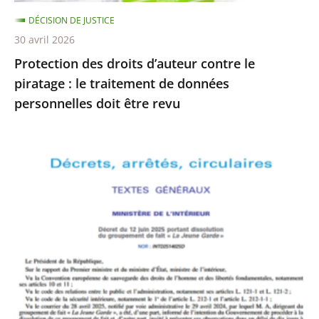
traitement
DÉCISION DE JUSTICE
de
30 avril 2026
données
Protection des droits d’auteur contre le
personnelles
piratage : le traitement de données
doit
personnelles doit être revu
être
revu
Le
Conseil
d’État
rejette
le
recours
formé
par
La