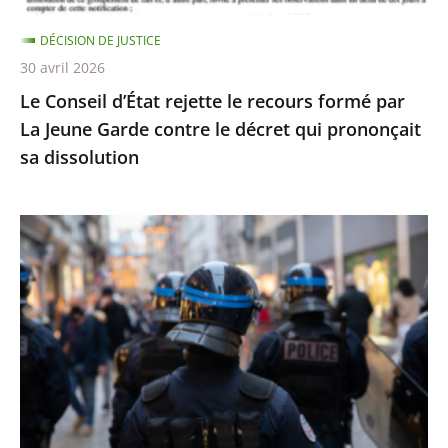
Jeune
DÉCISION DE JUSTICE
Garde
30 avril 2026
contre
Le Conseil d’État rejette le recours formé par
le
La Jeune Garde contre le décret qui prononçait
décret
sa dissolution
qui
prononçait
sa
Identification
dissolution
individuelle
des
policiers
et
gendarmes
:
le