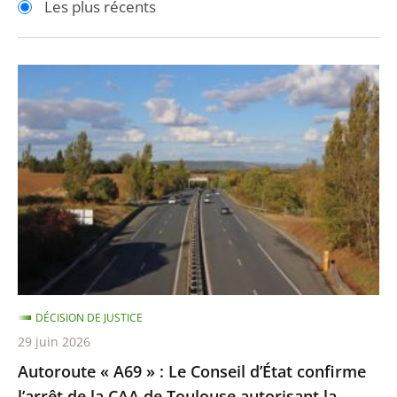
Les plus récents
pour
pour
arriver
arriver
après
avant
Autoroute
«
A69
»
:
Le
Conseil
d’État
confirme
l’arrêt
DÉCISION DE JUSTICE
de
29 juin 2026
la
Autoroute « A69 » : Le Conseil d’État confirme
CAA
l’arrêt de la CAA de Toulouse autorisant la