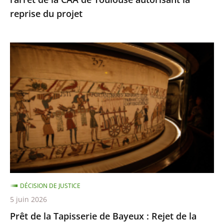
de
reprise du projet
Toulouse
autorisant
la
Prêt
reprise
de
du
la
projet
Tapisserie
de
Bayeux
:
Rejet
de
la
DÉCISION DE JUSTICE
requête
5 juin 2026
dirigée
Prêt de la Tapisserie de Bayeux : Rejet de la
contre