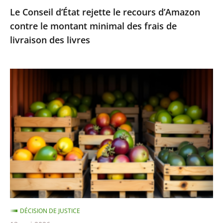
Le Conseil d’État rejette le recours d’Amazon
frais
contre le montant minimal des frais de
de
livraison des livres
livraison
des
livres
Fruits
et
légumes
provenant
de
pays
hors
UE
et
contenant
DÉCISION DE JUSTICE
des