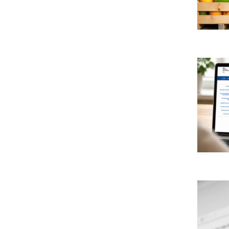
de
pays
livraiso
hors
des
UE
livres
et
Service
contena
publics
des
:
résidus
le
de
Conseil
pesticid
d’État
interdit
enjoint
:
à
le
l’État
Gouver
Protect
de
pouvait
des
garantir
suspen
droits
un
leur