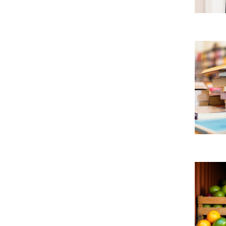
décisio
Conseil
du
d’État
Préside
de
Le
la
Conseil
Républi
d’État
qui
rejette
est
le
liée
recours
aux
d’Amaz
relation
contre
interna..
le
Fruits
montan
et
minimal
légume
des
provena
frais
de