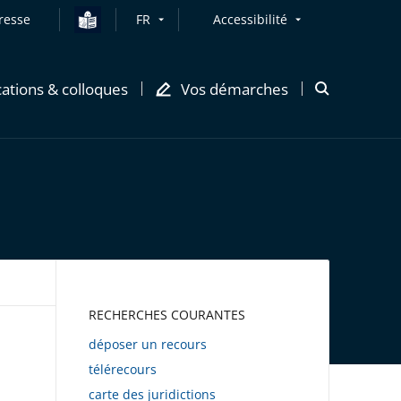
resse
FR
Accessibilité
cations & colloques
Vos démarches
Ouvrir
la
modale
de
recherche
AWEB
RECHERCHES COURANTES
déposer un recours
télérecours
carte des juridictions