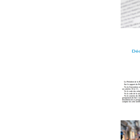
d’auteu
accès
importa
contre
normal
le
à
piratag
la
:
platefo
le
en
Le
traitem
ligne
Conseil
de
de
d’État
donnée
l’ANEF
rejette
personn
le
doit
recours
être
formé
revu
par
La
Identifi
Jeune
individu
Garde