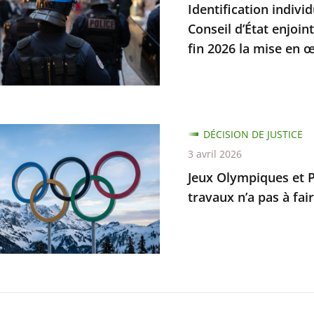
Identification indivi
s
Conseil d’État enjoin
fin 2026 la mise en œ
mes
ait
ion
DÉCISION DE JUSTICE
ques
3 avril 2026
Jeux Olympiques et P
piques
travaux n’a pas à fair
e
ur
er
ble