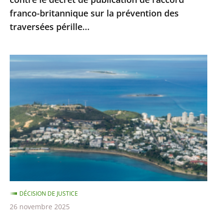
l’accord
franco-britannique sur la prévention des
franco-
traversées pérille...
britannique
sur
la
Nouvelle-
prévention
Calédonie
des
:
traversées
le
pérille...
juge
administratif
n’est
pas
compétent
pour
DÉCISION DE JUSTICE
se
26 novembre 2025
prononcer