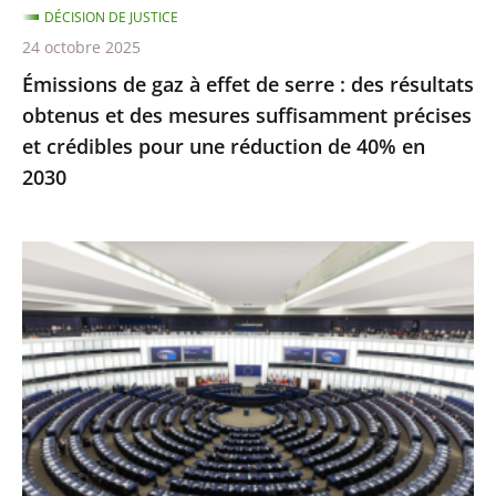
DÉCISION DE JUSTICE
obtenus
24 octobre 2025
et
Émissions de gaz à effet de serre : des résultats
des
obtenus et des mesures suffisamment précises
mesures
et crédibles pour une réduction de 40% en
suffisamment
2030
précises
et
crédibles
Inéligibilité
pour
avec
une
exécution
réduction
provisoire
de
:
40%
seule
en
une
2030
condamnation