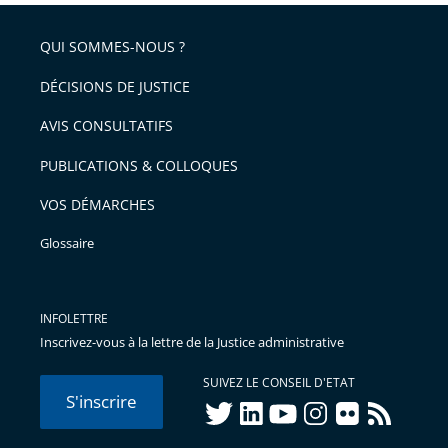
respect
QUI SOMMES-NOUS ?
DÉCISIONS DE JUSTICE
AVIS CONSULTATIFS
PUBLICATIONS & COLLOQUES
VOS DÉMARCHES
Glossaire
INFOLETTRE
Inscrivez-vous à la lettre de la Justice administrative
SUIVEZ LE CONSEIL D'ETAT
S'inscrire
twitter
linkedIn
youtube
instagram
flickr
rss