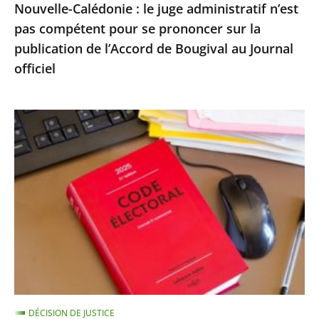
Nouvelle-Calédonie : le juge administratif n’est
sur
pas compétent pour se prononcer sur la
la
publication de l’Accord de Bougival au Journal
publication
officiel
de
l’Accord
de
Exécution
Bougival
provisoire
au
d’une
Journal
peine
officiel
d’inéligibilité
:
le
Conseil
d’État
confirme
DÉCISION DE JUSTICE
la