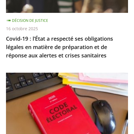
légales
en
DÉCISION DE JUSTICE
matière
16 octobre 2025
de
Covid-19 : l’État a respecté ses obligations
préparation
légales en matière de préparation et de
et
réponse aux alertes et crises sanitaires
de
réponse
aux
Exécution
alertes
provisoire
et
d’une
crises
peine
sanitaires
d’inéligibilité
:
Rejet