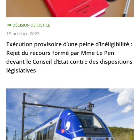
du
recours
formé
DÉCISION DE JUSTICE
par
15 octobre 2025
Mme
Exécution provisoire d’une peine d’inéligibilité :
Le
Rejet du recours formé par Mme Le Pen
Pen
devant le Conseil d’Etat contre des dispositions
devant
législatives
le
Conseil
d’Etat
Utilisation
contre
du
des
réseau
dispositions
ferré
législatives
par
les