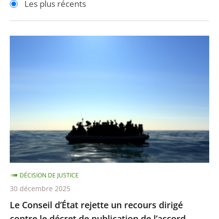
Les plus récents
pour
pour
arriver
arriver
après
avant
Le
Conseil
d’État
rejette
un
recours
dirigé
contre
le
décret
DÉCISION DE JUSTICE
de
30 décembre 2025
publication
Le Conseil d’État rejette un recours dirigé
de
contre le décret de publication de l’accord