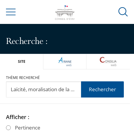
Ouvrir
Menu
la
modal
de
Recherche :
reche
ARIANEWEB
CONSILIA
SITE
THÈME RECHERCHÉ
Rechercher
Passer
Passer
Afficher :
les
les
Pertinence
filtres
filtres