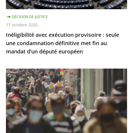
définitive
met
DÉCISION DE JUSTICE
fin
17 octobre 2025
au
Inéligibilité avec exécution provisoire : seule
mandat
une condamnation définitive met fin au
d’un
mandat d’un député européen
député
européen
Covid-
19
:
l’État
a
respecté
ses
obligations