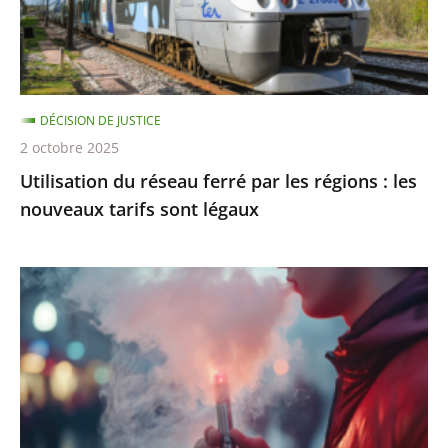
régions
:
les
nouveaux
DÉCISION DE JUSTICE
tarifs
2 octobre 2025
sont
Utilisation du réseau ferré par les régions : les
légaux
nouveaux tarifs sont légaux
Interdiction
de
vente
des
produits
du
tabac