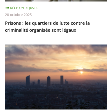
organisée
DÉCISION DE JUSTICE
sont
28 octobre 2025
légaux
Prisons : les quartiers de lutte contre la
criminalité organisée sont légaux
Émissions
de
gaz
à
effet
de
serre
:
des
résultats