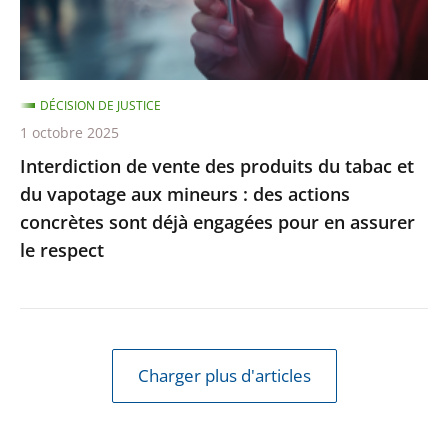
et
du
vapotage
DÉCISION DE JUSTICE
aux
1 octobre 2025
mineurs
Interdiction de vente des produits du tabac et
:
du vapotage aux mineurs : des actions
des
concrètes sont déjà engagées pour en assurer
actions
le respect
concrètes
sont
déjà
engagées
pour
Charger plus d'articles
en
assurer
le