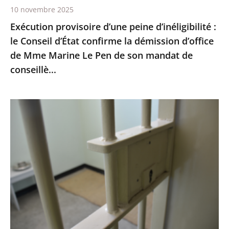
10 novembre 2025
démission
Exécution provisoire d’une peine d’inéligibilité :
d’office
le Conseil d’État confirme la démission d’office
de
de Mme Marine Le Pen de son mandat de
Mme
conseillè...
Marine
Le
Pen
Prisons
de
:
son
les
mandat
quartiers
de
de
conseillè...
lutte
contre
la
criminalité