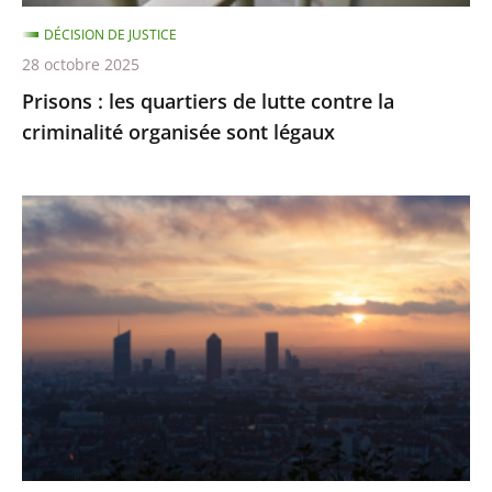
organisée
DÉCISION DE JUSTICE
sont
28 octobre 2025
légaux
Prisons : les quartiers de lutte contre la
criminalité organisée sont légaux
Émissions
de
gaz
à
effet
de
serre
:
des
résultats