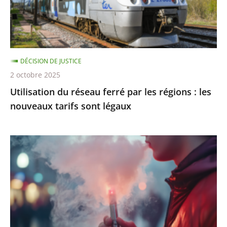
régions
:
les
nouveaux
DÉCISION DE JUSTICE
tarifs
2 octobre 2025
sont
Utilisation du réseau ferré par les régions : les
légaux
nouveaux tarifs sont légaux
Interdiction
de
vente
des
produits
du
tabac