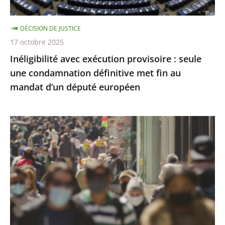
définitive
met
DÉCISION DE JUSTICE
fin
17 octobre 2025
au
Inéligibilité avec exécution provisoire : seule
mandat
une condamnation définitive met fin au
d’un
mandat d’un député européen
député
européen
Covid-
19
:
l’État
a
respecté
ses
obligations