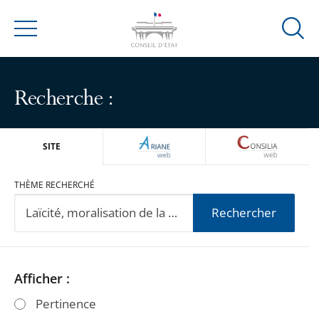
Ouvrir
Menu
la
modal
de
Recherche :
reche
ARIANEWEB
CONSILIA
SITE
THÈME RECHERCHÉ
Rechercher
Passer
Passer
Afficher :
les
les
Pertinence
filtres
filtres