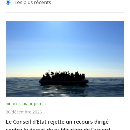
Les plus récents
pour
pour
arriver
arriver
après
avant
Le
Conseil
d’État
rejette
un
recours
dirigé
contre
le
décret
DÉCISION DE JUSTICE
de
30 décembre 2025
publication
Le Conseil d’État rejette un recours dirigé
de
contre le décret de publication de l’accord