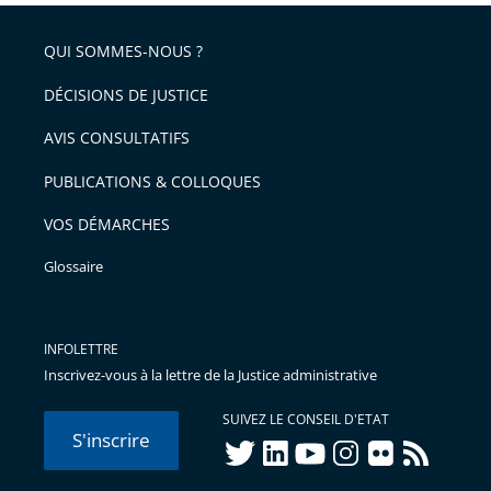
respect
QUI SOMMES-NOUS ?
DÉCISIONS DE JUSTICE
AVIS CONSULTATIFS
PUBLICATIONS & COLLOQUES
VOS DÉMARCHES
Glossaire
INFOLETTRE
Inscrivez-vous à la lettre de la Justice administrative
SUIVEZ LE CONSEIL D'ETAT
S'inscrire
twitter
linkedIn
youtube
instagram
flickr
rss