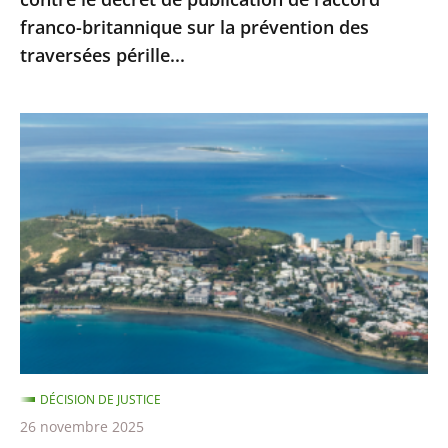
l’accord
franco-britannique sur la prévention des
franco-
traversées pérille...
britannique
sur
la
Nouvelle-
prévention
Calédonie
des
:
traversées
le
pérille...
juge
administratif
n’est
pas
compétent
pour
DÉCISION DE JUSTICE
se
26 novembre 2025
prononcer