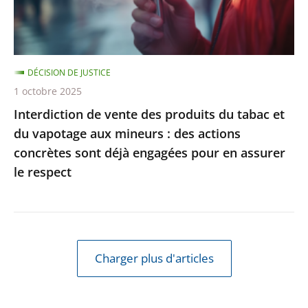
et
du
vapotage
DÉCISION DE JUSTICE
aux
1 octobre 2025
mineurs
Interdiction de vente des produits du tabac et
:
du vapotage aux mineurs : des actions
des
concrètes sont déjà engagées pour en assurer
actions
le respect
concrètes
sont
déjà
engagées
pour
Charger plus d'articles
en
assurer
le