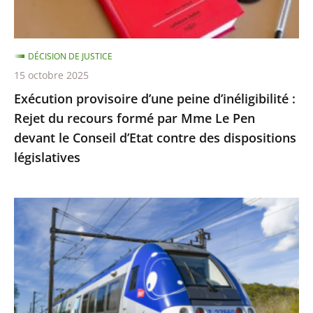
du
recours
formé
DÉCISION DE JUSTICE
par
15 octobre 2025
Mme
Exécution provisoire d’une peine d’inéligibilité :
Le
Rejet du recours formé par Mme Le Pen
Pen
devant le Conseil d’Etat contre des dispositions
devant
législatives
le
Conseil
d’Etat
Utilisation
contre
du
des
réseau
dispositions
ferré
législatives
par
les