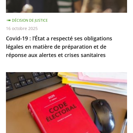
légales
en
DÉCISION DE JUSTICE
matière
16 octobre 2025
de
Covid-19 : l’État a respecté ses obligations
préparation
légales en matière de préparation et de
et
réponse aux alertes et crises sanitaires
de
réponse
aux
Exécution
alertes
provisoire
et
d’une
crises
peine
sanitaires
d’inéligibilité
:
Rejet