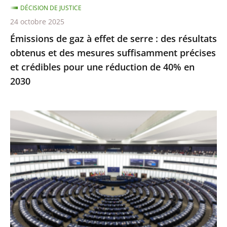
DÉCISION DE JUSTICE
obtenus
24 octobre 2025
et
Émissions de gaz à effet de serre : des résultats
des
obtenus et des mesures suffisamment précises
mesures
et crédibles pour une réduction de 40% en
suffisamment
2030
précises
et
crédibles
Inéligibilité
pour
avec
une
exécution
réduction
provisoire
de
:
40%
seule
en
une
2030
condamnation