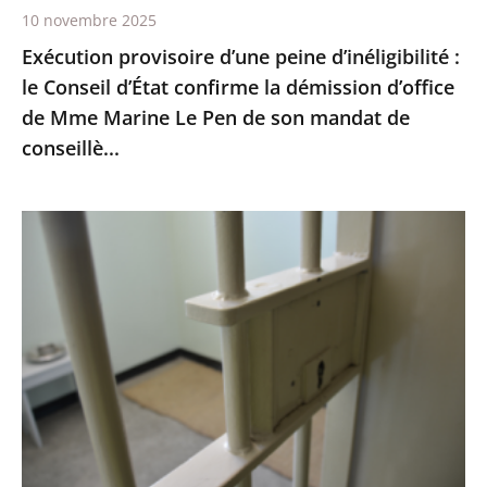
10 novembre 2025
démission
Exécution provisoire d’une peine d’inéligibilité :
d’office
le Conseil d’État confirme la démission d’office
de
de Mme Marine Le Pen de son mandat de
Mme
conseillè...
Marine
Le
Pen
Prisons
de
:
son
les
mandat
quartiers
de
de
conseillè...
lutte
contre
la
criminalité