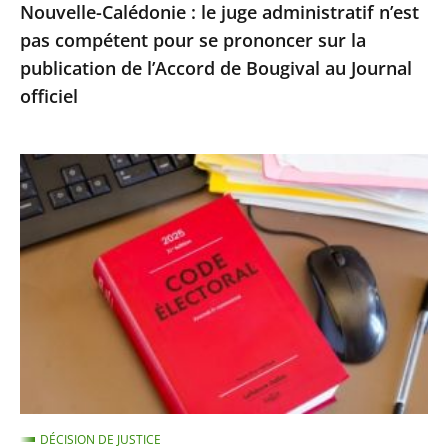
Nouvelle-Calédonie : le juge administratif n’est
sur
pas compétent pour se prononcer sur la
la
publication de l’Accord de Bougival au Journal
publication
officiel
de
l’Accord
de
Exécution
Bougival
provisoire
au
d’une
Journal
peine
officiel
d’inéligibilité
:
le
Conseil
d’État
confirme
DÉCISION DE JUSTICE
la