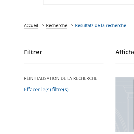
Accueil
Recherche
Résultats de la recherche
Filtrer
Affiche
Passer
les
filtres
pour
RÉINITIALISATION DE LA RECHERCHE
La
arriver
lettre
Effacer le(s) filtre(s)
après
Passer
de
les
la
filtres
justice
pour
adminis
arriver
n°88