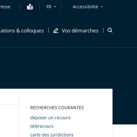
resse
FR
Accessibilité
cations & colloques
Vos démarches
Ouvrir
la
modale
de
recherche
AWEB
RECHERCHES COURANTES
déposer un recours
télérecours
carte des juridictions