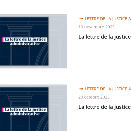
LETTRE DE LA JUSTICE 
19 novembre 2025
La lettre de la justic
trative
LETTRE DE LA JUSTICE 
20 octobre 2025
La lettre de la justic
trative