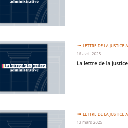
trative
LETTRE DE LA JUSTICE 
16 avril 2025
La lettre de la justic
trative
LETTRE DE LA JUSTICE 
13 mars 2025