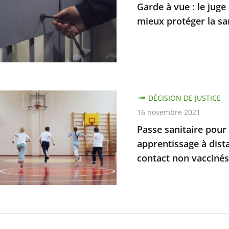
Garde à vue : le jug
mieux protéger la s
e
s
e
DÉCISION DE JUSTICE
e
16 novembre 2021
nement
Passe sanitaire pour 
apprentissage à dista
contact non vaccinés
r
es
s,
nes
issage