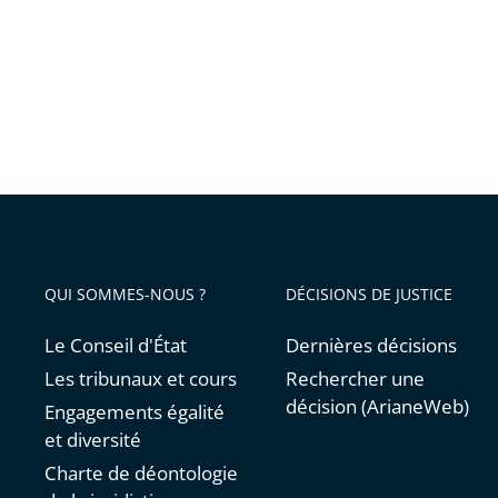
à
distanc
pour
les
collégie
et
lycéens
cas-
contact
QUI SOMMES-NOUS ?
DÉCISIONS DE JUSTICE
non
vacciné
Le Conseil d'État
Dernières décisions
Les tribunaux et cours
Rechercher une
décision (ArianeWeb)
Engagements égalité
et diversité
Charte de déontologie