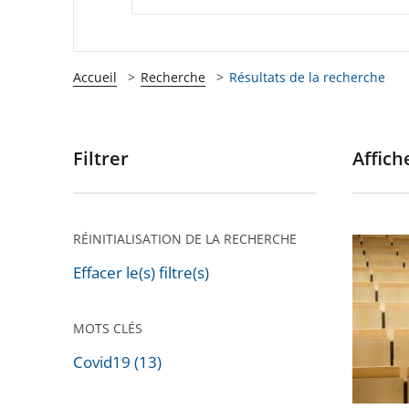
Accueil
Recherche
Résultats de la recherche
Filtrer
Affiche
Passer
les
filtres
pour
RÉINITIALISATION DE LA RECHERCHE
Évacuat
arriver
violente
Effacer le(s) filtre(s)
après
de
la
MOTS CLÉS
faculté
Covid19 (13)
de
Passer
Montpel