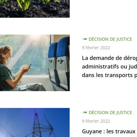
ce
té
ce
DÉCISION DE JUSTICE
de
9 février 2022
ive,
La demande de dérog
ion
administratifs ou jud
tion
dans les transports pu
DÉCISION DE JUSTICE
ratifs
9 février 2022
Guyane : les travaux 
res