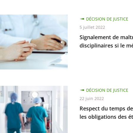
ment
DÉCISION DE JUSTICE
5 juillet 2022
tances
Signalement de maltra
n
disciplinaires si le 
naire
DÉCISION DE JUSTICE
22 juin 2022
tes
Respect du temps de tr
naires
les obligations des 
on