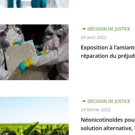
n
ion
DÉCISION DE JUSTICE
20 avril 2022
te
Exposition à l’amiante
réparation du préjud
ons
sements
tinoïdes
DÉCISION DE JUSTICE
24 février 2022
Néonicotinoïdes pour
ion
ves
solution alternative,
es