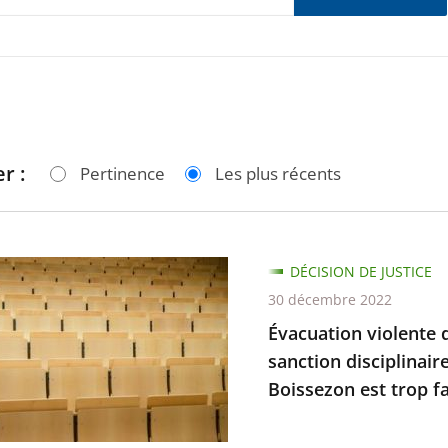
r :
Pertinence
Les plus récents
ion
DÉCISION DE JUSTICE
30 décembre 2022
Évacuation violente d
sanction disciplinair
Boissezon est trop fai
lier