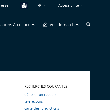
resse
FR
Accessibilité
cations & colloques
Vos démarches
Ouvrir
la
modale
de
recherche
AWEB
RECHERCHES COURANTES
déposer un recours
télérecours
carte des juridictions