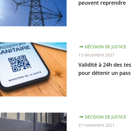
peuvent reprendre
ion
e
que
DÉCISION DE JUSTICE
13 décembre 2021
rts
Validité à 24h des te
t
pour détenir un passe
re
l…
es
DÉCISION DE JUSTICE
21 novembre 2021