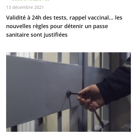
pour
13 décembre 2021
détenir
Validité à 24h des tests, rappel vaccinal… les
un
nouvelles règles pour détenir un passe
passe
sanitaire sont justifiées
sanitaire
sont
justifiées
Garde
à
vue
:
le
juge
des
référés
ordonne
au