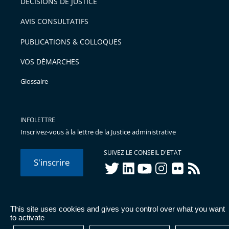
DÉCISIONS DE JUSTICE
AVIS CONSULTATIFS
PUBLICATIONS & COLLOQUES
VOS DÉMARCHES
Glossaire
INFOLETTRE
Inscrivez-vous à la lettre de la Justice administrative
SUIVEZ LE CONSEIL D'ETAT
S'inscrire
twitter
linkedIn
youtube
instagram
flickr
rss
This site uses cookies and gives you control over what you want
© Conseil d'État 2026 -
Mentions légales
-
Cookies
-
Données
to activate
personnelles
-
Publications administratives
-
Accessibilité :