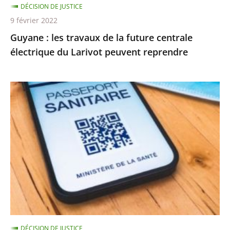
DÉCISION DE JUSTICE
Larivot
9 février 2022
peuvent
Guyane : les travaux de la future centrale
reprendre
électrique du Larivot peuvent reprendre
Validité
à
24h
des
tests,
rappel
vaccinal…
les
nouvelles
règles
DÉCISION DE JUSTICE