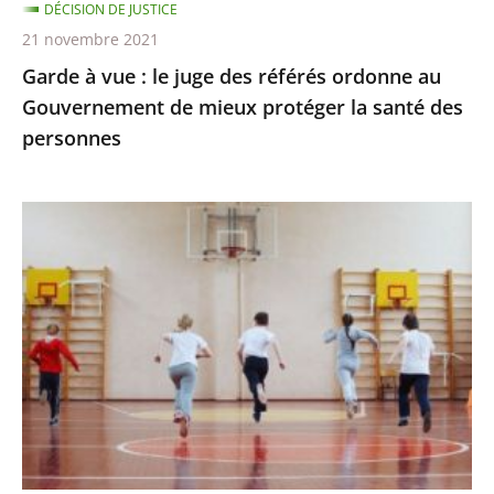
DÉCISION DE JUSTICE
Gouvernement
21 novembre 2021
de
Garde à vue : le juge des référés ordonne au
mieux
Gouvernement de mieux protéger la santé des
protéger
personnes
la
santé
des
Passe
personnes
sanitaire
pour
les
activités
sportives
et
extra-
scolaires,
apprentissage