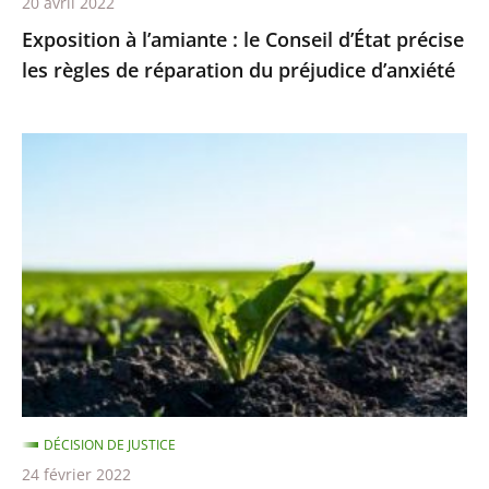
20 avril 2022
réparation
Exposition à l’amiante : le Conseil d’État précise
du
les règles de réparation du préjudice d’anxiété
préjudice
d’anxiété
Néonicotinoïdes
pour
les
betteraves
sucrières
:
en
l’absence
de
solution
DÉCISION DE JUSTICE
alternative,
24 février 2022
leur