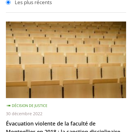
Les plus récents
pour
pour
arriver
arriver
après
avant
Évacuation
violente
de
la
faculté
de
Montpellier
en
2018
:
DÉCISION DE JUSTICE
la
30 décembre 2022
sanction
Évacuation violente de la faculté de
disciplinaire
Montpellier en 2018 : la sanction disciplinaire