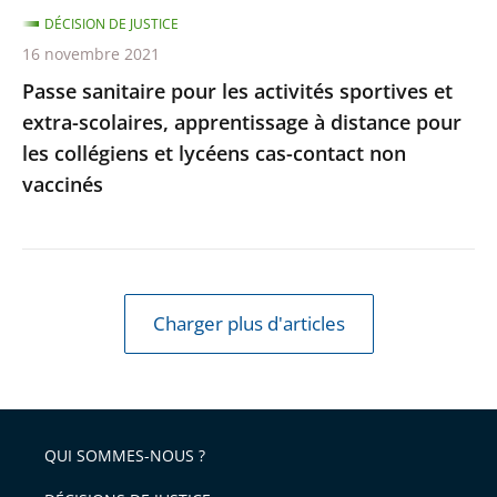
DÉCISION DE JUSTICE
à
16 novembre 2021
distance
Passe sanitaire pour les activités sportives et
pour
extra-scolaires, apprentissage à distance pour
les
les collégiens et lycéens cas-contact non
collégiens
vaccinés
et
lycéens
cas-
contact
non
Charger plus d'articles
vaccinés
QUI SOMMES-NOUS ?