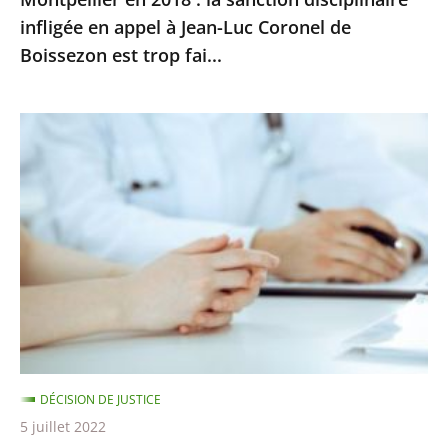
infligée
infligée en appel à Jean-Luc Coronel de
en
Boissezon est trop fai...
appel
à
Jean-
Signalement
Luc
de
Coronel
maltraitances
de
:
Boissezon
il
est
ne
trop
peut
fai...
y
avoir
de
DÉCISION DE JUSTICE
poursuites
5 juillet 2022
disciplinaires