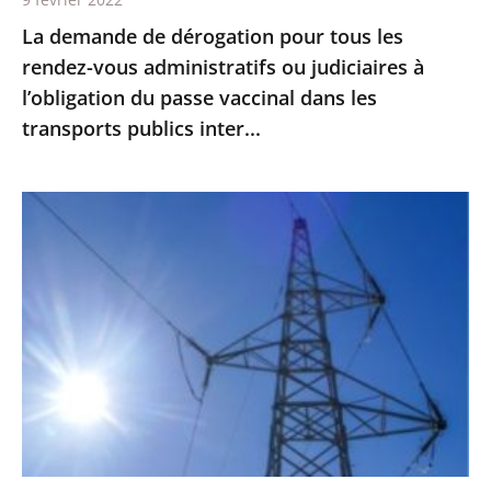
judiciaires
La demande de dérogation pour tous les
à
rendez-vous administratifs ou judiciaires à
l’obligation
l’obligation du passe vaccinal dans les
du
transports publics inter...
passe
vaccinal
dans
Guyane
les
:
transports
les
publics
travaux
inter...
de
la
future
centrale
électrique
du