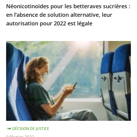
Néonicotinoïdes pour les betteraves sucrières :
autorisation
en l’absence de solution alternative, leur
pour
autorisation pour 2022 est légale
2022
est
légale
La
demande
de
dérogation
pour
tous
les
rendez-
vous
administratifs
DÉCISION DE JUSTICE
ou
9 février 2022