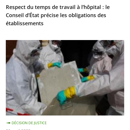
Respect du temps de travail à l’hôpital : le
les
Conseil d’État précise les obligations des
obligations
établissements
des
établissements
Exposition
à
l’amiante
:
le
Conseil
d’État
précise
les
règles
DÉCISION DE JUSTICE
de