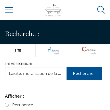
Ouvrir
Menu
la
modal
de
Recherche :
reche
ARIANEWEB
CONSILIA
SITE
THÈME RECHERCHÉ
Rechercher
Passer
Passer
Afficher :
les
les
Pertinence
filtres
filtres