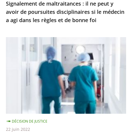
Signalement de maltraitances : il ne peut y
si
avoir de poursuites disciplinaires si le médecin
le
a agi dans les règles et de bonne foi
médecin
a
agi
Respect
dans
du
les
temps
règles
de
et
travail
de
à
bonne
l’hôpital
foi
:
le
Conseil
DÉCISION DE JUSTICE
d’État
22 juin 2022
précise