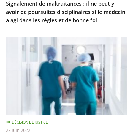
Signalement de maltraitances : il ne peut y
si
avoir de poursuites disciplinaires si le médecin
le
a agi dans les règles et de bonne foi
médecin
a
agi
Respect
dans
du
les
temps
règles
de
et
travail
de
à
bonne
l’hôpital
foi
:
le
Conseil
DÉCISION DE JUSTICE
d’État
22 juin 2022
précise