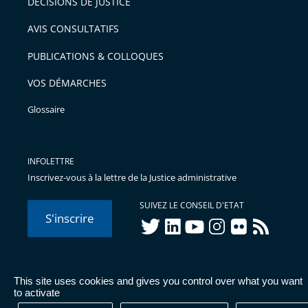
DÉCISIONS DE JUSTICE
AVIS CONSULTATIFS
PUBLICATIONS & COLLOQUES
VOS DÉMARCHES
Glossaire
INFOLETTRE
Inscrivez-vous à la lettre de la Justice administrative
SUIVEZ LE CONSEIL D'ETAT
S'inscrire
twitter
linkedIn
youtube
instagram
flickr
rss
This site uses cookies and gives you control over what you want
© Conseil d'État 2026 -
Mentions légales
-
Cookies
-
Données
to activate
personnelles
-
Publications administratives
-
Accessibilité :