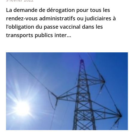
judiciaires
La demande de dérogation pour tous les
à
rendez-vous administratifs ou judiciaires à
l’obligation
l’obligation du passe vaccinal dans les
du
transports publics inter...
passe
vaccinal
dans
Guyane
les
:
transports
les
publics
travaux
inter...
de
la
future
centrale
électrique
du