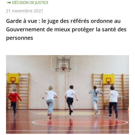
DÉCISION DE JUSTICE
Gouvernement
21 novembre 2021
de
Garde à vue : le juge des référés ordonne au
mieux
Gouvernement de mieux protéger la santé des
protéger
personnes
la
santé
des
Passe
personnes
sanitaire
pour
les
activités
sportives
et
extra-
scolaires,
apprentissage