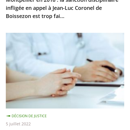
infligée
infligée en appel à Jean-Luc Coronel de
en
Boissezon est trop fai...
appel
à
Jean-
Signalement
Luc
de
Coronel
maltraitances
de
:
Boissezon
il
est
ne
trop
peut
fai...
y
avoir
de
DÉCISION DE JUSTICE
poursuites
5 juillet 2022
disciplinaires