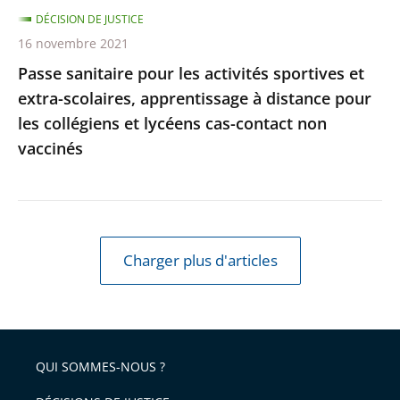
DÉCISION DE JUSTICE
à
16 novembre 2021
distance
Passe sanitaire pour les activités sportives et
pour
extra-scolaires, apprentissage à distance pour
les
les collégiens et lycéens cas-contact non
collégiens
vaccinés
et
lycéens
cas-
contact
non
Charger plus d'articles
vaccinés
QUI SOMMES-NOUS ?