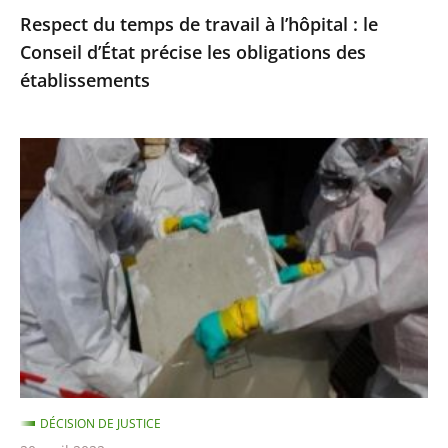
Respect du temps de travail à l’hôpital : le
les
Conseil d’État précise les obligations des
obligations
établissements
des
établissements
Exposition
à
l’amiante
:
le
Conseil
d’État
précise
les
règles
DÉCISION DE JUSTICE
de