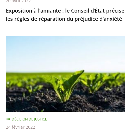
20 avril 2022
réparation
Exposition à l’amiante : le Conseil d’État précise
du
les règles de réparation du préjudice d’anxiété
préjudice
d’anxiété
Néonicotinoïdes
pour
les
betteraves
sucrières
:
en
l’absence
de
solution
DÉCISION DE JUSTICE
alternative,
24 février 2022
leur