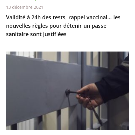
pour
13 décembre 2021
détenir
Validité à 24h des tests, rappel vaccinal… les
un
nouvelles règles pour détenir un passe
passe
sanitaire sont justifiées
sanitaire
sont
justifiées
Garde
à
vue
:
le
juge
des
référés
ordonne
au