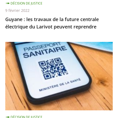
DÉCISION DE JUSTICE
Larivot
9 février 2022
peuvent
Guyane : les travaux de la future centrale
reprendre
électrique du Larivot peuvent reprendre
Validité
à
24h
des
tests,
rappel
vaccinal…
les
nouvelles
règles
DÉCISION DE JUSTICE