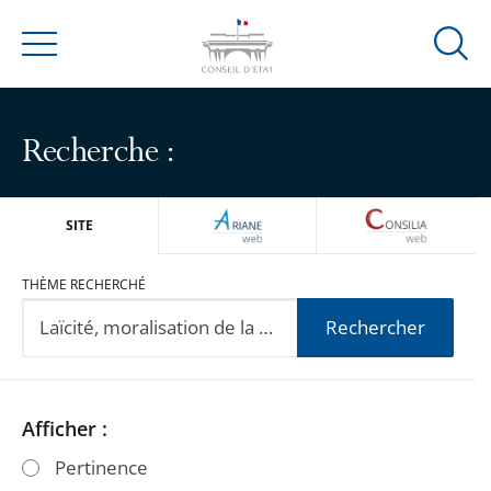
Ouvrir
Menu
la
modal
de
Recherche :
reche
ARIANEWEB
CONSILIA
SITE
THÈME RECHERCHÉ
Rechercher
Passer
Passer
Afficher :
les
les
Pertinence
filtres
filtres