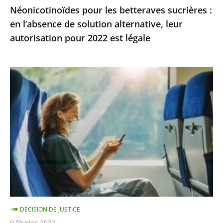
Néonicotinoïdes pour les betteraves sucrières :
autorisation
en l’absence de solution alternative, leur
pour
autorisation pour 2022 est légale
2022
est
légale
La
demande
de
dérogation
pour
tous
les
rendez-
vous
administratifs
DÉCISION DE JUSTICE
ou
9 février 2022