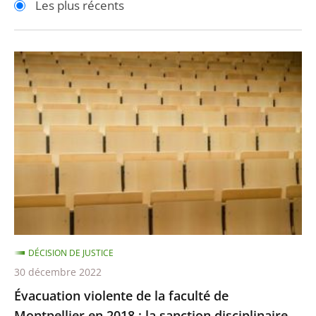
Les plus récents
pour
pour
arriver
arriver
après
avant
Évacuation
violente
de
la
faculté
de
Montpellier
en
2018
:
DÉCISION DE JUSTICE
la
30 décembre 2022
sanction
Évacuation violente de la faculté de
disciplinaire
Montpellier en 2018 : la sanction disciplinaire