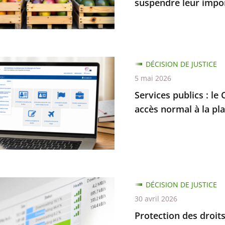
suspendre leur impo
n
s
DÉCISION DE JUSTICE
nt
5 mai 2026
Services publics : le 
accès normal à la pl
es
s
nement
ion
DÉCISION DE JUSTICE
30 avril 2026
dre
Protection des droits