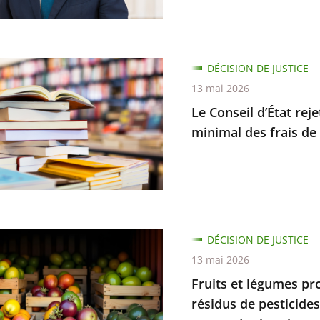
n
nt
DÉCISION DE JUSTICE
13 mai 2026
que
Le Conseil d’État re
minimal des frais de 
on
s
.
DÉCISION DE JUSTICE
t
13 mai 2026
s
Fruits et légumes pr
nt
résidus de pesticide