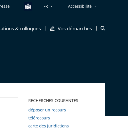
resse
FR
Accessibilité
cations & colloques
Vos démarches
Ouvrir
la
modale
de
recherche
AWEB
RECHERCHES COURANTES
déposer un recours
télérecours
carte des juridictions