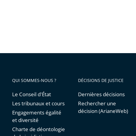
2026
n’a
la
pas
mise
à
en
faire
œ...
l’objet
d’un
débat
public
QUI SOMMES-NOUS ?
DÉCISIONS DE JUSTICE
Le Conseil d'État
Dernières décisions
Les tribunaux et cours
Rechercher une
décision (ArianeWeb)
Engagements égalité
et diversité
Charte de déontologie