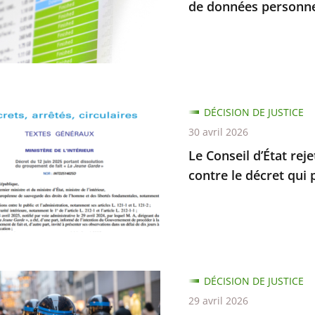
r
de données personnel
tion
e
rme
DÉCISION DE JUSTICE
ent
30 avril 2026
Le Conseil d’État rej
s
contre le décret qui 
elles
cation
DÉCISION DE JUSTICE
elle
29 avril 2026