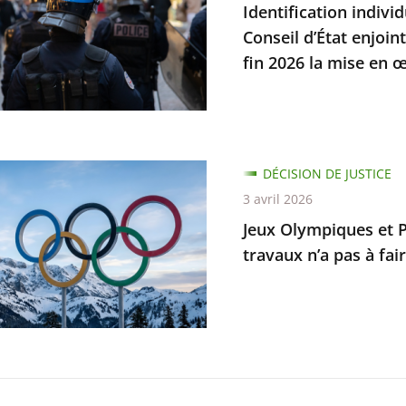
Identification indivi
s
Conseil d’État enjoin
fin 2026 la mise en œ
mes
ait
ion
DÉCISION DE JUSTICE
ques
3 avril 2026
Jeux Olympiques et P
piques
travaux n’a pas à fair
e
ur
er
ble