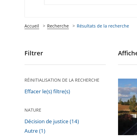
Accueil
Recherche
Résultats de la recherche
Filtrer
Affiche
Passer
les
filtres
pour
RÉINITIALISATION DE LA RECHERCHE
Autorou
arriver
«
Effacer le(s) filtre(s)
après
A69
»
NATURE
:
Décision de justice (14)
Le
Autre (1)
Conseil