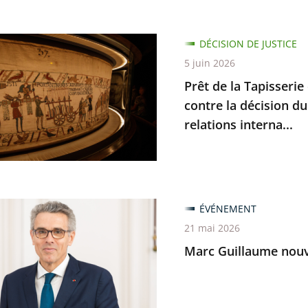
e
DÉCISION DE JUSTICE
5 juin 2026
Prêt de la Tapisserie
rie
contre la décision du
relations interna...
e
ant
ÉVÉNEMENT
me
21 mai 2026
u
Marc Guillaume nouve
nt