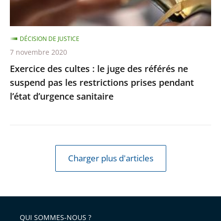
référés
respectée
ne
suspend
DÉCISION DE JUSTICE
pas
7 novembre 2020
les
Exercice des cultes : le juge des référés ne
restrictions
suspend pas les restrictions prises pendant
prises
l’état d’urgence sanitaire
pendant
l’état
d’urgence
sanitaire
Charger plus d'articles
QUI SOMMES-NOUS ?