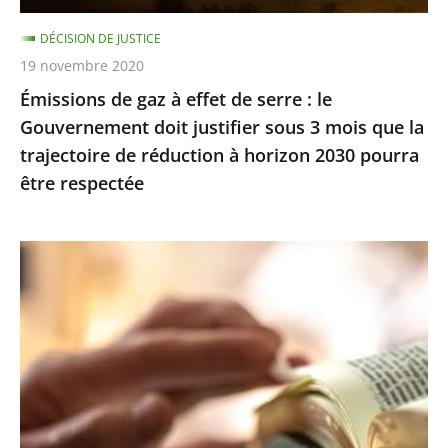
Gouvernement
DÉCISION DE JUSTICE
doit
19 novembre 2020
justifier
Émissions de gaz à effet de serre : le
sous
Gouvernement doit justifier sous 3 mois que la
3
trajectoire de réduction à horizon 2030 pourra
mois
être respectée
que
la
trajectoire
Exercice
de
des
réduction
cultes
à
:
horizon
le
2030
juge
pourra
des
être