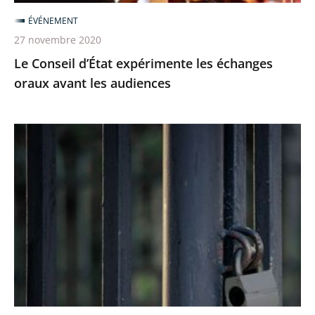
audiences
ÉVÉNEMENT
27 novembre 2020
Le Conseil d’État expérimente les échanges
oraux avant les audiences
Le
juge
des
référés
du
Conseil
d’Etat
rejette
la
demande