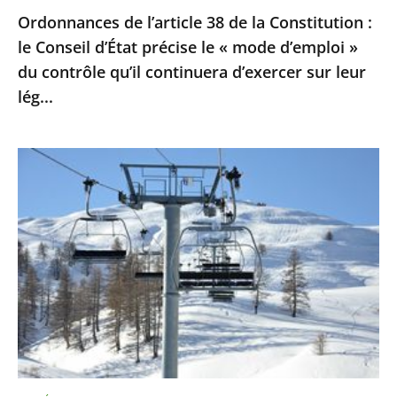
Ordonnances de l’article 38 de la Constitution :
le
le Conseil d’État précise le « mode d’emploi »
«
du contrôle qu’il continuera d’exercer sur leur
mode
lég...
d’emploi
»
du
Sports
contrôle
d’hiver
qu’il
:
continuera
le
d’exercer
Conseil
sur
d’Etat
leur
ne
lég...
suspend
pas
la