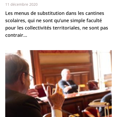
11 décembre 2020
qu’une
Les menus de substitution dans les cantines
simple
scolaires, qui ne sont qu’une simple faculté
faculté
pour les collectivités territoriales, ne sont pas
pour
contrair...
les
collectivités
territoriales,
Le
ne
Conseil
sont
d’État
pas
expérimente
contrair...
les
échanges
oraux
avant
les