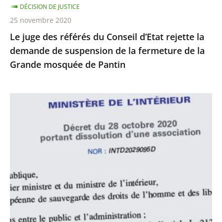
DÉCISION DE JUSTICE
de
25 novembre 2020
suspension
Le juge des référés du Conseil d’Etat rejette la
de
demande de suspension de la fermeture de la
la
Grande mosquée de Pantin
fermeture
de
la
Le
Grande
juge
mosquée
des
de
référés
Pantin
du
Conseil
d’État
rejette
la