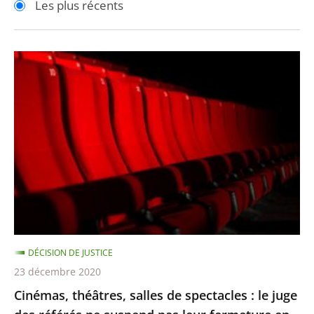
Les plus récents
pour
pour
arriver
arriver
après
avant
Cinémas,
théâtres,
salles
de
spectacles
:
le
juge
des
référés
DÉCISION DE JUSTICE
ne
23 décembre 2020
suspend
Cinémas, théâtres, salles de spectacles : le juge
pas