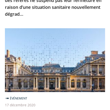
des référés ne suspend pas leur fermeture en
leur
raison d’une situation sanitaire nouvellement
fermeture
dégrad...
en
raison
d’une
Le
situation
Conseil
sanitaire
d’État
nouvellement
poursuit
dégrad...
sa
transformation
numérique
pour
une
justice
ÉVÉNEMENT
toujours
17 décembre 2020
plus