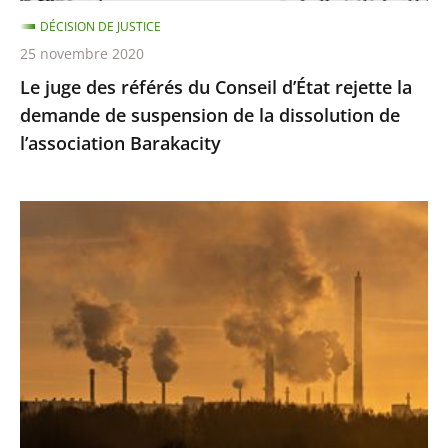
demande
DÉCISION DE JUSTICE
de
25 novembre 2020
suspension
Le juge des référés du Conseil d’État rejette la
de
demande de suspension de la dissolution de
la
l’association Barakacity
dissolution
de
l’association
Émissions
Barakacity
de
gaz
à
effet
de
serre
:
le