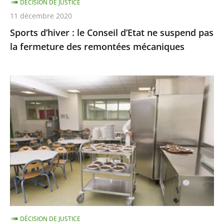
DÉCISION DE JUSTICE
fermeture
11 décembre 2020
des
Sports d’hiver : le Conseil d’Etat ne suspend pas
remontées
la fermeture des remontées mécaniques
mécaniques
Les
menus
de
substitution
dans
les
cantines
scolaires,
qui
ne
DÉCISION DE JUSTICE
sont