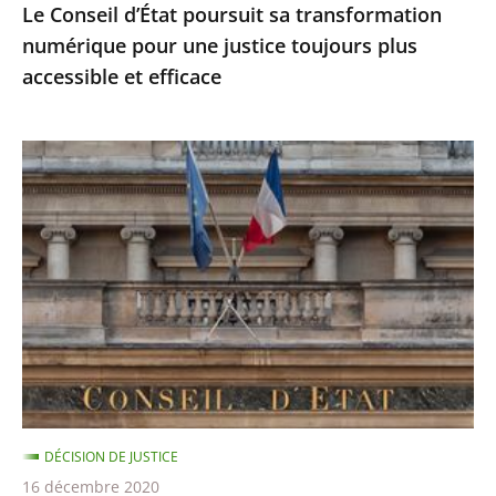
Le Conseil d’État poursuit sa transformation
accessible
numérique pour une justice toujours plus
et
accessible et efficace
efficace
Ordonnances
de
l’article
38
de
la
Constitution
:
le
Conseil
DÉCISION DE JUSTICE
d’État
16 décembre 2020
précise