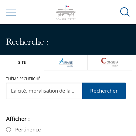
Ouvrir
Menu
la
modal
de
Recherche :
reche
ARIANEWEB
CONSILIA
SITE
THÈME RECHERCHÉ
Rechercher
Passer
Passer
Afficher :
les
les
Pertinence
filtres
filtres