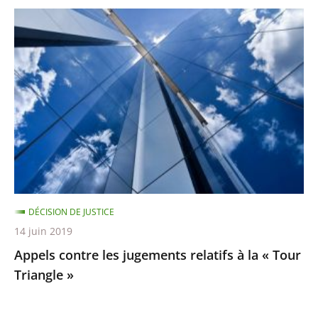
Appels
contre
les
jugements
relatifs
à
la
«
Tour
Triangle
DÉCISION DE JUSTICE
»
14 juin 2019
Appels contre les jugements relatifs à la « Tour
Triangle »