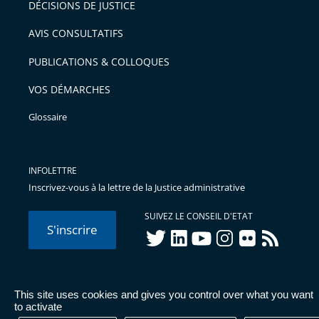
DÉCISIONS DE JUSTICE
AVIS CONSULTATIFS
PUBLICATIONS & COLLOQUES
VOS DÉMARCHES
Glossaire
INFOLETTRE
Inscrivez-vous à la lettre de la Justice administrative
SUIVEZ LE CONSEIL D'ETAT
S'inscrire
twitter
linkedIn
youtube
instagram
flickr
rss
This site uses cookies and gives you control over what you want
© Conseil d'État 2026 -
Mentions légales
-
Cookies
-
Données
to activate
personnelles
-
Publications administratives
-
Accessibilité :