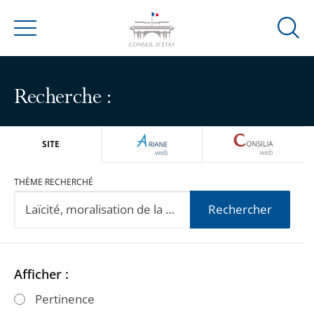
Ouvrir
Menu
la
modal
de
Recherche :
reche
ARIANEWEB
CONSILIA
SITE
THÈME RECHERCHÉ
Rechercher
Passer
Passer
Afficher :
les
les
Pertinence
filtres
filtres