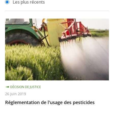
Les plus récents
pour
pour
arriver
arriver
après
avant
Réglementation
de
l'usage
des
pesticides
DÉCISION DE JUSTICE
26 juin 2019
Réglementation de l'usage des pesticides