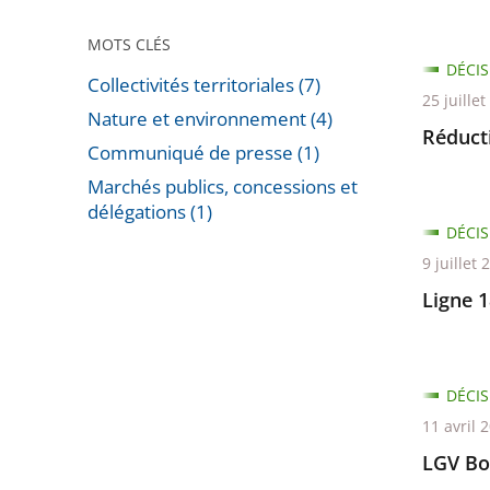
MOTS CLÉS
DÉCIS
Collectivités territoriales (7)
25 juille
Nature et environnement (4)
Réduct
Communiqué de presse (1)
Marchés publics, concessions et
délégations (1)
DÉCIS
Passer
9 juillet 
les
filtres
Ligne 
pour
arriver
avant
DÉCIS
11 avril 
LGV Bo