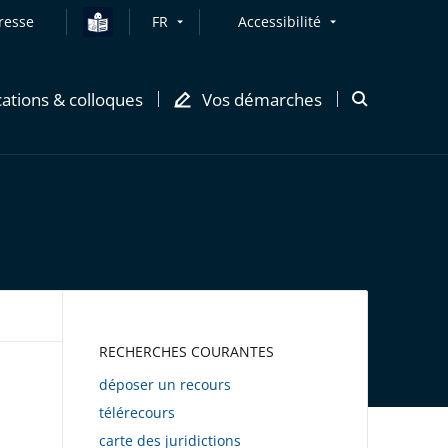
resse
FR
Accessibilité
cations & colloques
Vos démarches
Ouvrir
la
modale
de
recherche
AWEB
RECHERCHES COURANTES
déposer un recours
télérecours
carte des juridictions