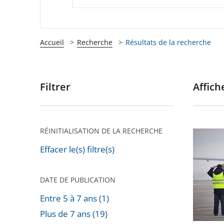
Accueil
Recherche
Résultats de la recherche
Filtrer
Affiche
Passer
les
filtres
pour
RÉINITIALISATION DE LA RECHERCHE
Privatis
arriver
de
Effacer le(s) filtre(s)
après
l'aéropo
de
DATE DE PUBLICATION
Toulous
Entre 5 à 7 ans (1)
Blagnac
Plus de 7 ans (19)