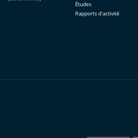
Études
Rapports d'activité
personnelles
-
Publications administratives
-
Accessibilité : parti