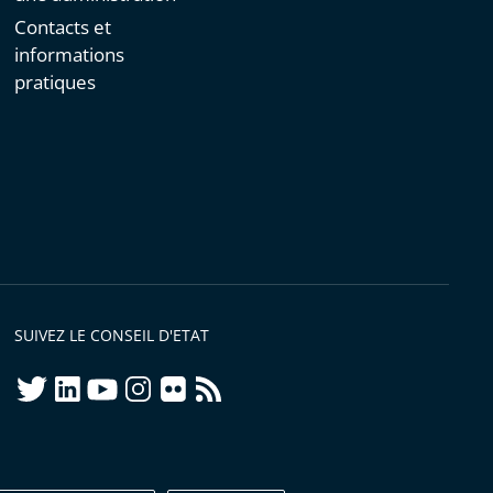
Contacts et
informations
pratiques
SUIVEZ LE CONSEIL D'ETAT
twitter
linkedIn
youtube
instagram
flickr
rss
ellement conforme