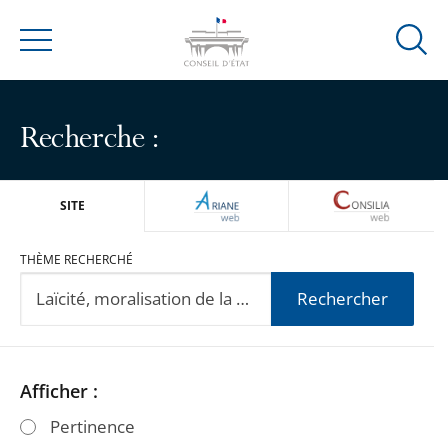
Ouvrir
Menu
la
modal
de
Recherche :
reche
ARIANEWEB
CONSILIA
SITE
THÈME RECHERCHÉ
Rechercher
Passer
Passer
Afficher :
les
les
Pertinence
filtres
filtres