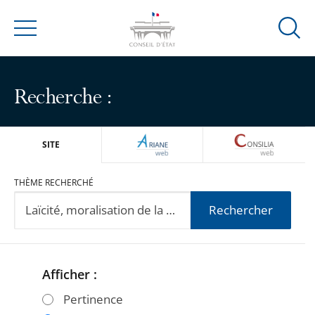
Ouvrir
Menu
la
modal
de
Recherche :
reche
ARIANEWEB
CONSILIA
SITE
THÈME RECHERCHÉ
Rechercher
Afficher :
Passer
Passer
les
les
Pertinence
filtres
filtres