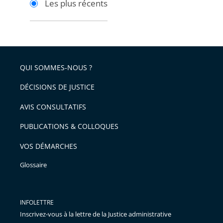
Les plus récents
pour
pour
arriver
arriver
après
avant
QUI SOMMES-NOUS ?
DÉCISIONS DE JUSTICE
AVIS CONSULTATIFS
PUBLICATIONS & COLLOQUES
VOS DÉMARCHES
Glossaire
INFOLETTRE
Inscrivez-vous à la lettre de la Justice administrative