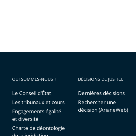
non-
recours
ou
de
non-
opposit
à
un
change
QUI SOMMES-NOUS ?
DÉCISIONS DE JUSTICE
de
nom
Le Conseil d'État
Dernières décisions
Les tribunaux et cours
Rechercher une
décision (ArianeWeb)
Engagements égalité
et diversité
Charte de déontologie
de la juridiction