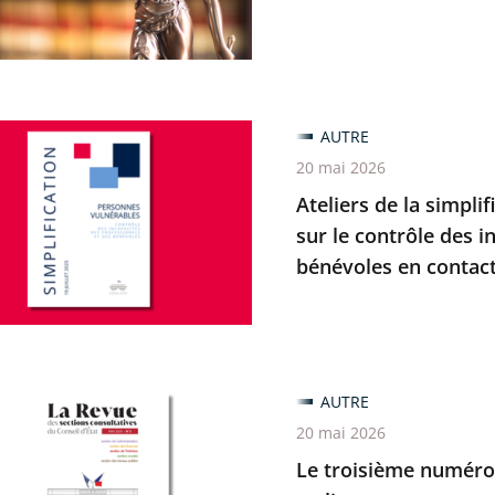
ratif
z
AUTRE
20 mai 2026
Ateliers de la simplif
cation
sur le contrôle des i
bénévoles en contact
nous
e
AUTRE
me
20 mai 2026
Le troisième numéro 