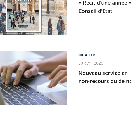
« Récit d'une année »
Conseil d'État
s
ez
u
AUTRE
é
30 avril 2026
Nouveau service en li
non-recours ou de n
ires
ts