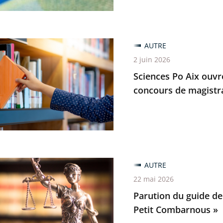
on
s
AUTRE
2 juin 2026
Sciences Po Aix ouvr
concours de magistrat
trative
n
AUTRE
22 mai 2026
s
Parution du guide de 
Petit Combarnous »
at
udence