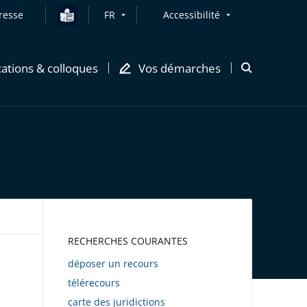
resse
FR
Accessibilité
cations & colloques
Vos démarches
Ouvrir
la
modale
de
recherche
AWEB
RECHERCHES COURANTES
déposer un recours
télérecours
carte des juridictions