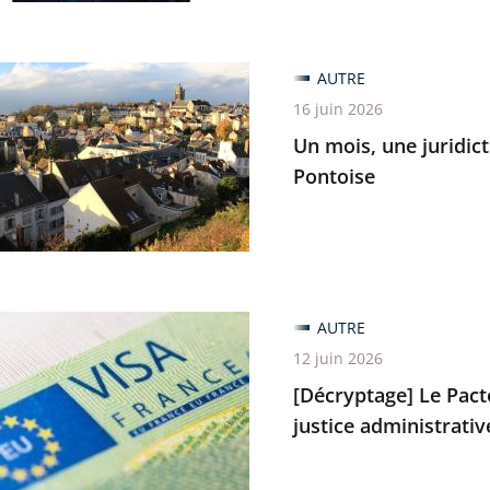
s
AUTRE
16 juin 2026
Un mois, une juridict
on
Pontoise
ratif
tage]
AUTRE
12 juin 2026
e
[Décryptage] Le Pacte
en
justice administrativ