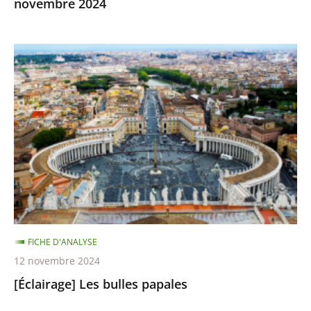
novembre 2024
[Éclairage]
Les
bulles
papales
FICHE D'ANALYSE
12 novembre 2024
[Éclairage] Les bulles papales