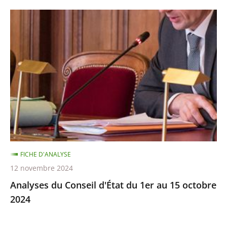
Analyses
du
Conseil
d'État
du
1er
au
15
octobre
2024
FICHE D'ANALYSE
12 novembre 2024
Analyses du Conseil d'État du 1er au 15 octobre
2024