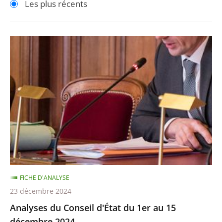
Les plus récents
pour
pour
arriver
arriver
après
avant
Analyses
du
Conseil
d'État
du
1er
au
15
décembre
2024
FICHE D'ANALYSE
23 décembre 2024
Analyses du Conseil d'État du 1er au 15
décembre 2024