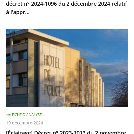
décret n° 2024-1096 du 2 décembre 2024 relatif
30
à l'appr...
et
le
décret
[Éclairage]
n°
Décret
2024-
n°
1096
2023-
du
1013
2
du
décembre
2
2024
novembre
relatif
2023
à
relatif
l'appr...
FICHE D'ANALYSE
aux
19 décembre 2024
services
[Éclairage] Décret n° 2023-1013 du 2 novembre
déconcentrés