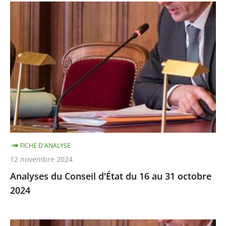
Analyses
du
Conseil
d'État
du
16
au
31
octobre
2024
FICHE D'ANALYSE
12 novembre 2024
Analyses du Conseil d'État du 16 au 31 octobre
2024
Analyses