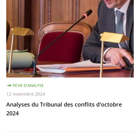
du
Tribunal
des
conflits
d'octobre
2024
FICHE D'ANALYSE
12 novembre 2024
Analyses du Tribunal des conflits d'octobre
2024