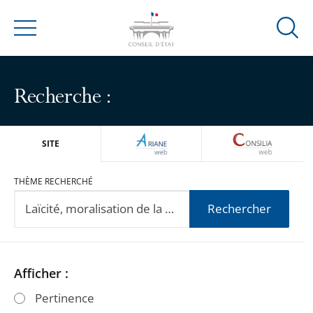
Ouvrir
Menu
la
modal
de
Recherche :
reche
ARIANEWEB
CONSILIA
SITE
THÈME RECHERCHÉ
Rechercher
Passer
Passer
Afficher :
les
les
Pertinence
filtres
filtres