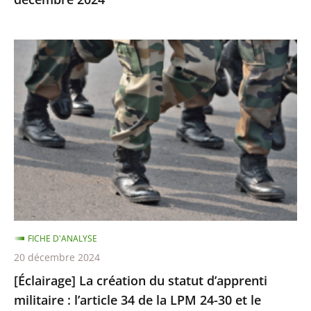
[Éclairage]
La
création
du
statut
d’apprenti
militaire
:
l’article
34
FICHE D'ANALYSE
de
20 décembre 2024
la
[Éclairage] La création du statut d’apprenti
LPM
militaire : l’article 34 de la LPM 24-30 et le
24-