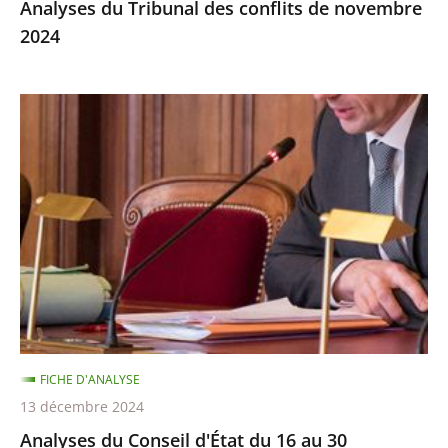
Analyses du Tribunal des conflits de novembre
2024
Analyses
du
Conseil
d'État
du
16
au
30
novembre
2024
FICHE D'ANALYSE
13 décembre 2024
Analyses du Conseil d'État du 16 au 30