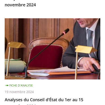
novembre 2024
Analyses
du
Conseil
d'État
du
1er
au
15
novembre
2024
FICHE D'ANALYSE
19 novembre 2024
Analyses du Conseil d'État du 1er au 15