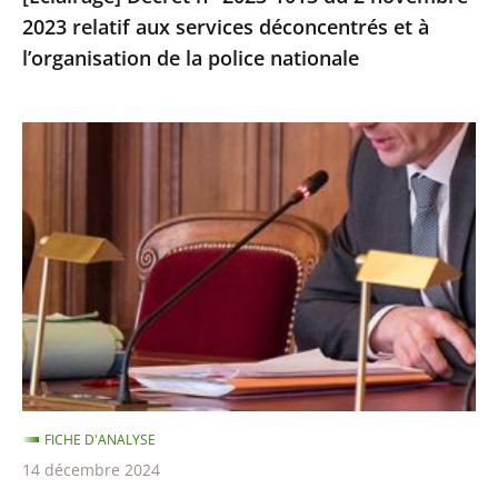
2023 relatif aux services déconcentrés et à
et
l’organisation de la police nationale
à
l’organisation
de
Analyses
la
du
police
Tribunal
nationale
des
conflits
de
novembre
2024
FICHE D'ANALYSE
14 décembre 2024