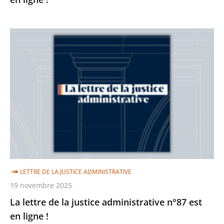
La
lettre
de
la
justice
administrative
n°87
est
en
ligne
LETTRE DE LA JUSTICE ADMINISTRATIVE
!
19 novembre 2025
La lettre de la justice administrative n°87 est
en ligne !