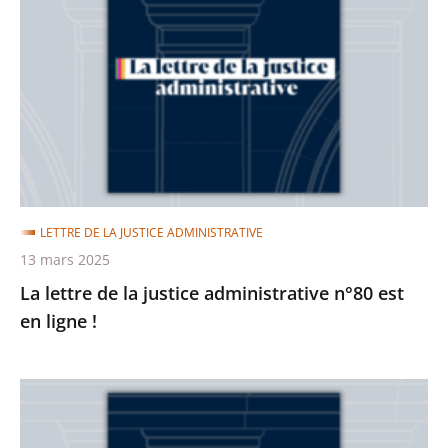
de
la
justice
administrative
n°80
est
en
ligne
LETTRE DE LA JUSTICE ADMINISTRATIVE
!
13 mars 2025
La lettre de la justice administrative n°80 est
en ligne !
La
lettre
de