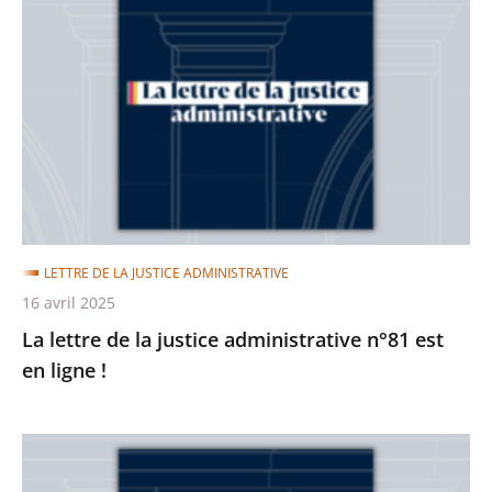
lettre
de
la
justice
administrative
n°81
est
en
ligne
LETTRE DE LA JUSTICE ADMINISTRATIVE
!
16 avril 2025
La lettre de la justice administrative n°81 est
en ligne !
La
lettre