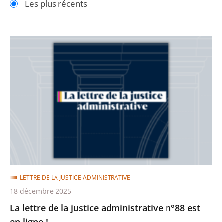
Les plus récents
pour
pour
arriver
arriver
après
avant
La
lettre
de
la
justice
administrative
n°88
est
en
ligne
LETTRE DE LA JUSTICE ADMINISTRATIVE
!
18 décembre 2025
La lettre de la justice administrative n°88 est
en ligne !