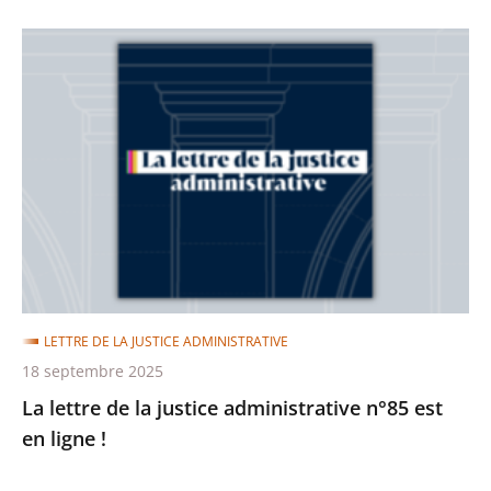
La
lettre
de
la
justice
administrative
n°85
est
en
ligne
LETTRE DE LA JUSTICE ADMINISTRATIVE
!
18 septembre 2025
La lettre de la justice administrative n°85 est
en ligne !