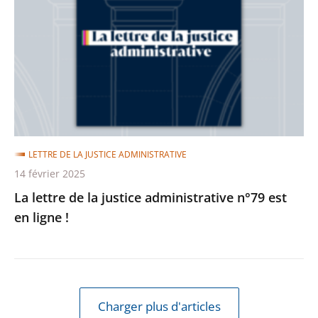
la
justice
administrative
n°79
est
en
ligne
LETTRE DE LA JUSTICE ADMINISTRATIVE
!
14 février 2025
La lettre de la justice administrative n°79 est
en ligne !
Charger plus d'articles