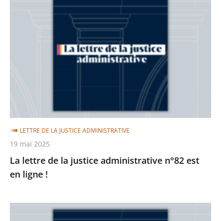
lettre
de
la
justice
administrative
n°82
est
en
ligne
LETTRE DE LA JUSTICE ADMINISTRATIVE
!
19 mai 2025
La lettre de la justice administrative n°82 est
en ligne !
La