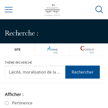
Ouvrir
Menu
la
modal
de
Recherche :
reche
ARIANEWEB
CONSILIA
SITE
THÈME RECHERCHÉ
Rechercher
Passer
Passer
Afficher :
les
les
Pertinence
filtres
filtres