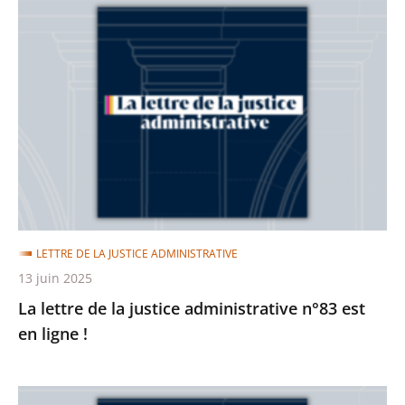
La
lettre
de
la
justice
administrative
n°83
est
en
ligne
LETTRE DE LA JUSTICE ADMINISTRATIVE
!
13 juin 2025
La lettre de la justice administrative n°83 est
en ligne !
La