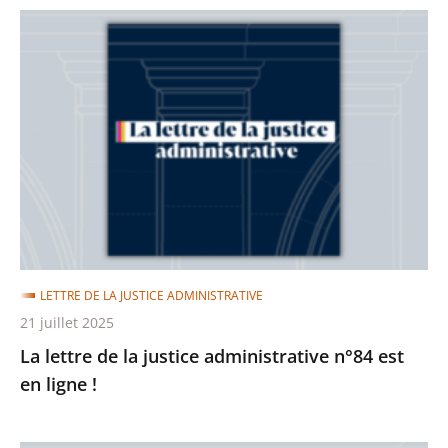
La
lettre
de
la
justice
administrative
n°84
est
en
ligne
LETTRE DE LA JUSTICE ADMINISTRATIVE
!
21 juillet 2025
La lettre de la justice administrative n°84 est
en ligne !