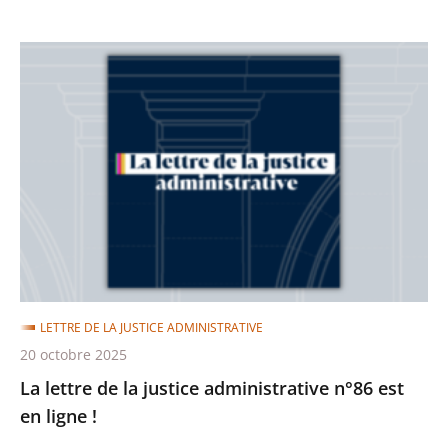
La
lettre
de
la
justice
administrative
n°86
est
en
ligne
LETTRE DE LA JUSTICE ADMINISTRATIVE
!
20 octobre 2025
La lettre de la justice administrative n°86 est
en ligne !