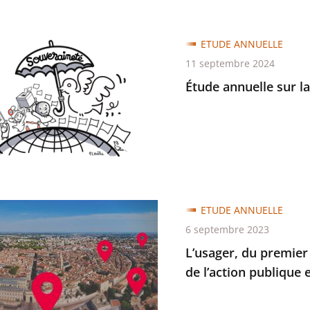
ETUDE ANNUELLE
e
11 septembre 2024
Étude annuelle sur l
ineté
,
ETUDE ANNUELLE
tions
6 septembre 2023
r
L’usager, du premier 
de l’action publique
re