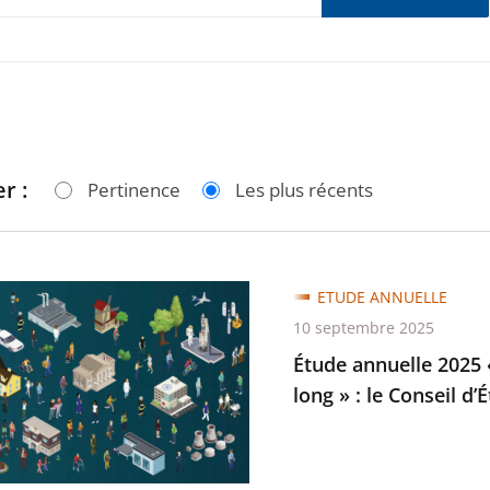
r :
Pertinence
Les plus récents
ETUDE ANNUELLE
e
10 septembre 2025
Étude annuelle 2025 «
long » : le Conseil d
e