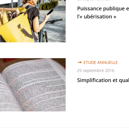
Puissance publique 
rmes
l’« ubérisation »
ques
agner
tion
cation
ETUDE ANNUELLE
25 septembre 2016
Simplification et qual