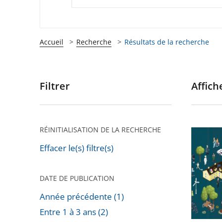
Accueil
Recherche
Résultats de la recherche
Filtrer
Affiche
Passer
les
filtres
pour
RÉINITIALISATION DE LA RECHERCHE
Étude
arriver
annuell
Effacer le(s) filtre(s)
après
2025
«
DATE DE PUBLICATION
Inscrire
Année précédente (1)
l’action
Entre 1 à 3 ans (2)
publiqu