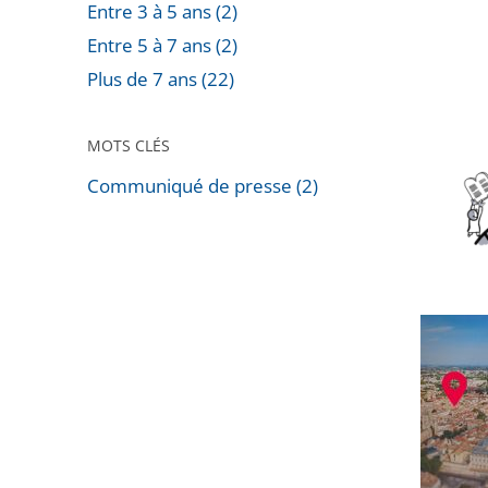
Entre 3 à 5 ans (2)
dans
Entre 5 à 7 ans (2)
le
Étude
Plus de 7 ans (22)
temps
annuell
long
sur
»
MOTS CLÉS
la
:
Communiqué de presse (2)
souvera
le
Passer
Conseil
les
d’État
filtres
formule
pour
20
L’usager
arriver
proposi
du
avant
premie
au
dernier
kilomèt