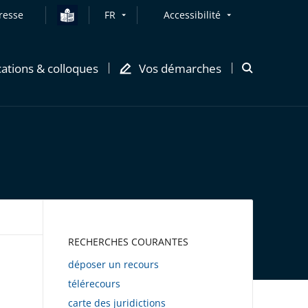
resse
FR
Accessibilité
cations & colloques
Vos démarches
Ouvrir
la
modale
de
recherche
AWEB
RECHERCHES COURANTES
déposer un recours
télérecours
carte des juridictions