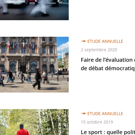
tie
ntes
ETUDE ANNUELLE
2 septembre 2020
tion
Faire de l’évaluation
de débat démocratiqu
es
es
e
ETUDE ANNUELLE
15 octobre 2019
Le sport : quelle pol
atique