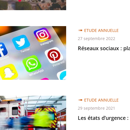
x
ité
ETUDE ANNUELLE
27 septembre 2022
Réseaux sociaux : pla
e
teur
e
atique
ETUDE ANNUELLE
29 septembre 2021
ce
Les états d’urgence 