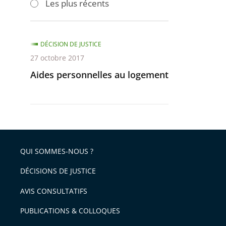
Les plus récents
pour
pour
arriver
arriver
après
avant
DÉCISION DE JUSTICE
27 octobre 2017
Aides personnelles au logement
QUI SOMMES-NOUS ?
DÉCISIONS DE JUSTICE
AVIS CONSULTATIFS
PUBLICATIONS & COLLOQUES