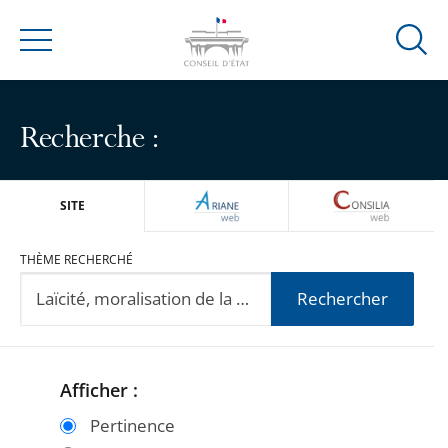
Ouvrir
Menu
la
modal
de
Recherche :
reche
ARIANEWEB
CONSILIA
SITE
THÈME RECHERCHÉ
Rechercher
Afficher :
Passer
Passer
les
les
Pertinence
filtres
filtres