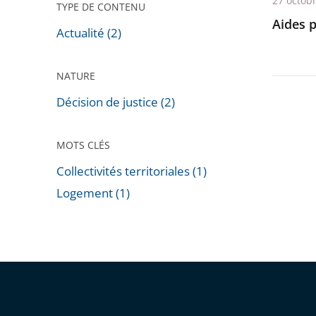
27 octob
TYPE DE CONTENU
Aides 
Actualité (2)
NATURE
Décision de justice (2)
MOTS CLÉS
Collectivités territoriales (1)
Logement (1)
Passer
les
filtres
pour
arriver
avant