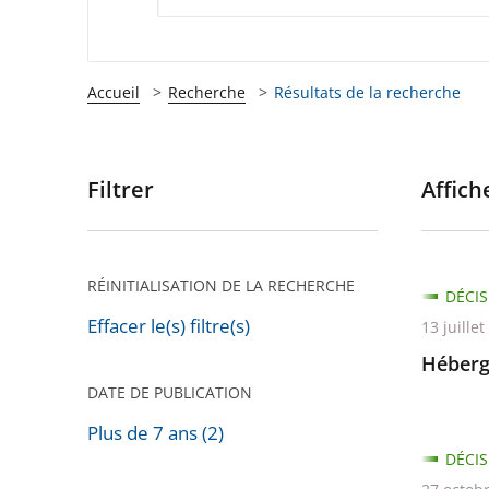
Accueil
Recherche
Résultats de la recherche
Filtrer
Affiche
Passer
les
filtres
pour
RÉINITIALISATION DE LA RECHERCHE
DÉCIS
arriver
Effacer le(s) filtre(s)
13 juille
après
Héberg
DATE DE PUBLICATION
Plus de 7 ans (2)
DÉCIS