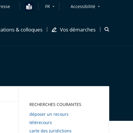
resse
FR
Accessibilité
cations & colloques
Vos démarches
Ouvrir
la
modale
de
recherche
AWEB
RECHERCHES COURANTES
déposer un recours
télérecours
carte des juridictions