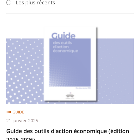
Les plus récents
pour
pour
arriver
arriver
après
avant
Guide
des
outils
d'action
économique
(édition
2025-
2026)
GUIDE
21 janvier 2025
Guide des outils d'action économique (édition
2025-2026)