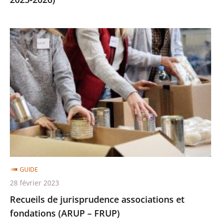
Recueils
de
jurisprudence
associations
et
fondations
(ARUP
–
FRUP)
GUIDE
28 février 2023
Recueils de jurisprudence associations et
fondations (ARUP – FRUP)