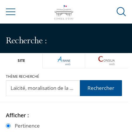
Ouvrir
Menu
la
modal
de
Recherche :
reche
ARIANEWEB
CONSILIA
SITE
THÈME RECHERCHÉ
Rechercher
Passer
Passer
Afficher :
les
les
Pertinence
filtres
filtres