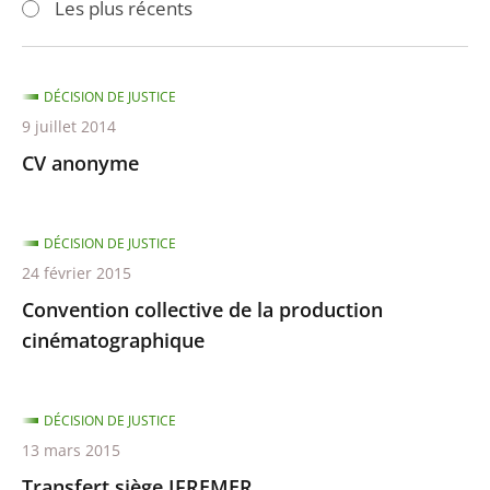
Les plus récents
pour
pour
arriver
arriver
après
avant
DÉCISION DE JUSTICE
9 juillet 2014
CV anonyme
DÉCISION DE JUSTICE
24 février 2015
Convention collective de la production
cinématographique
DÉCISION DE JUSTICE
13 mars 2015
Transfert siège IFREMER