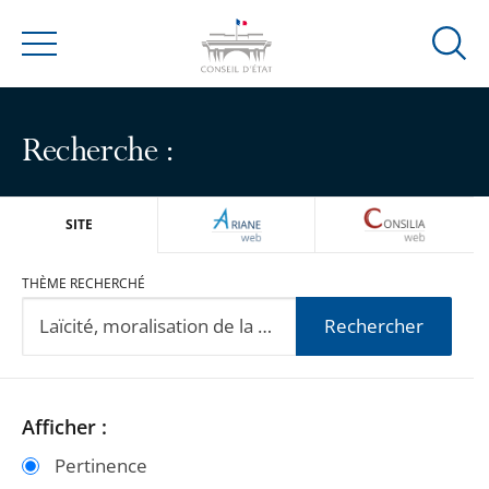
Ouvrir
Menu
la
modal
de
Recherche :
reche
ARIANEWEB
CONSILIA
SITE
THÈME RECHERCHÉ
Rechercher
Passer
Passer
Afficher :
les
les
Pertinence
filtres
filtres