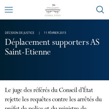
Ouvrir
Menu
la
modal
de
DÉCISION DE JUSTICE
11 FÉVRIER 2015
reche
Déplacement supporters AS
Saint-Etienne
Le juge des référés du Conseil d’État
rejette les requêtes contre les arrêtés du