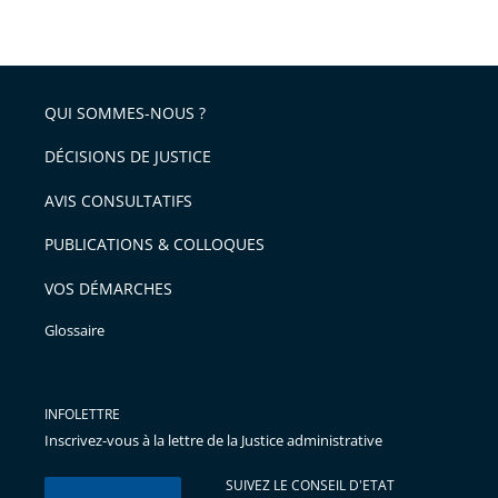
taille
de
le
de
la
l'article
partage
police
pour
de
arriver
QUI SOMMES-NOUS ?
l'article
après
pour
DÉCISIONS DE JUSTICE
arriver
AVIS CONSULTATIFS
avant
PUBLICATIONS & COLLOQUES
VOS DÉMARCHES
Glossaire
INFOLETTRE
Inscrivez-vous à la lettre de la Justice administrative
SUIVEZ LE CONSEIL D'ETAT