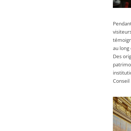
Pendant
visiteur
témoigna
au long
Des orig
patrimoi
institut
Conseil 