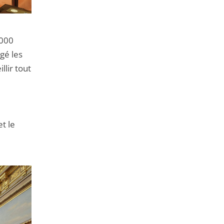
 000
agé les
llir tout
et le