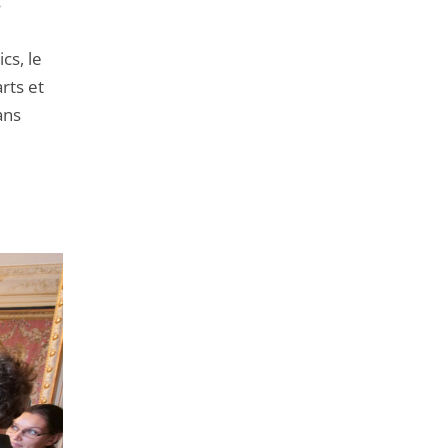
s
cs, le
rts et
ans