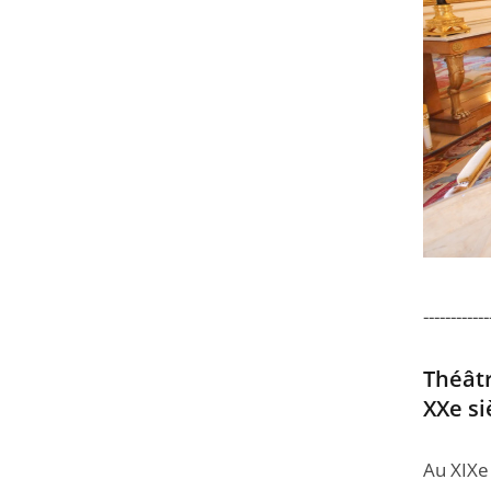
------------
Théâtr
XXe si
Au XIXe 