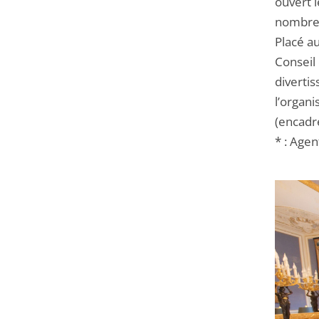
ouvert 
nombreu
Placé au
Conseil 
divertis
l’organi
(encadr
* : Age