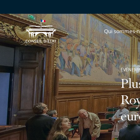
Qui sommes-n
ÉVÉNEM
Plu
Roy
eur