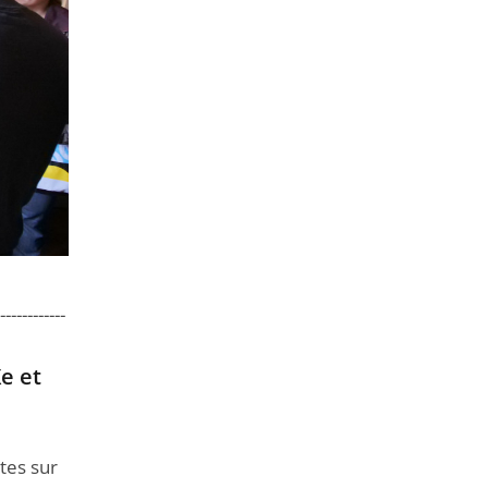
------------
e et
xtes sur