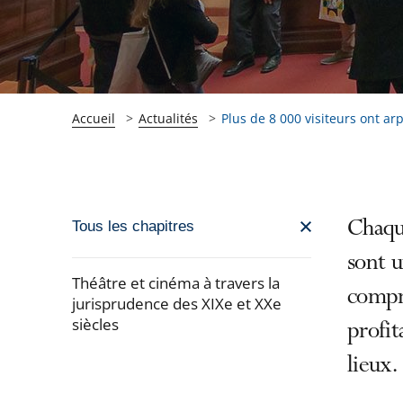
Accueil
Actualités
Plus de 8 000 visiteurs ont arp
Passer
Chaqu
Tous les chapitres
la
sont u
navigation
Théâtre et cinéma à travers la
compre
de
jurisprudence des XIXe et XXe
siècles
l'article
profit
pour
Passer
lieux.
arriver
la
après