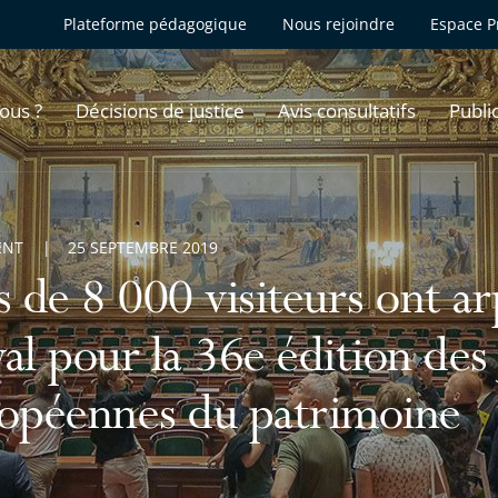
Plateforme pédagogique
Nous rejoindre
Espace P
ous ?
Décisions de justice
Avis consultatifs
Publi
ENT
25 SEPTEMBRE 2019
s de 8 000 visiteurs ont ar
al pour la 36e édition des
opéennes du patrimoine