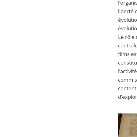
l’organi
liberté 
évolutio
évolutio
Le rôle 
contrôl
films e
constit
l’activ
commiss
contenti
d’exploi