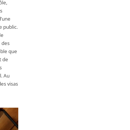
ôle,
es
d’une
e public.
le
n des
able que
t de
s
l. Au
des visas