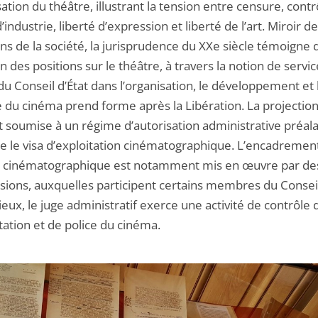
sation du théâtre, illustrant la tension entre censure, contr
d’industrie, liberté d’expression et liberté de l’art. Miroir d
ns de la société, la jurisprudence du XXe siècle témoigne 
n des positions sur le théâtre, à travers la notion de servic
du Conseil d’État dans l’organisation, le développement et 
e du cinéma prend forme après la Libération. La projectio
st soumise à un régime d’autorisation administrative préal
ue le visa d’exploitation cinématographique. L’encadremen
ité cinématographique est notamment mis en œuvre par de
ions, auxquelles participent certains membres du Consei
eux, le juge administratif exerce une activité de contrôle 
tation et de police du cinéma.