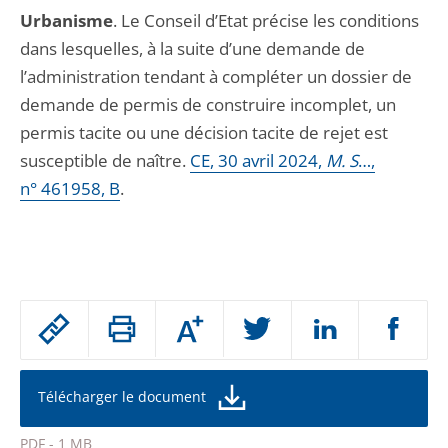
Urbanisme
. Le Conseil d’Etat précise les conditions
dans lesquelles, à la suite d’une demande de
l’administration tendant à compléter un dossier de
demande de permis de construire incomplet, un
permis tacite ou une décision tacite de rejet est
susceptible de naître.
CE, 30 avril 2024,
M. S
…,
n° 461958, B
.
Passer
Augmenter
le
ou
réduire
partage
la
taille
de
Télécharger le document
de
la
l'article
police
PDF - 1 MB