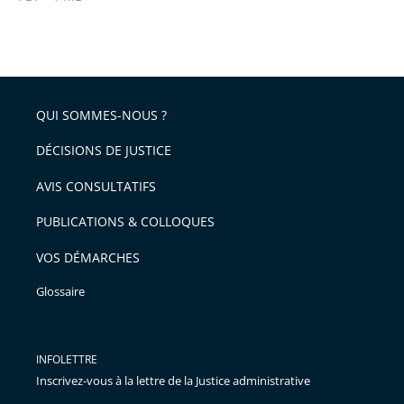
pour
Passer
arriver
le
après
partage
de
QUI SOMMES-NOUS ?
l'article
pour
DÉCISIONS DE JUSTICE
arriver
AVIS CONSULTATIFS
avant
PUBLICATIONS & COLLOQUES
VOS DÉMARCHES
Glossaire
INFOLETTRE
Inscrivez-vous à la lettre de la Justice administrative