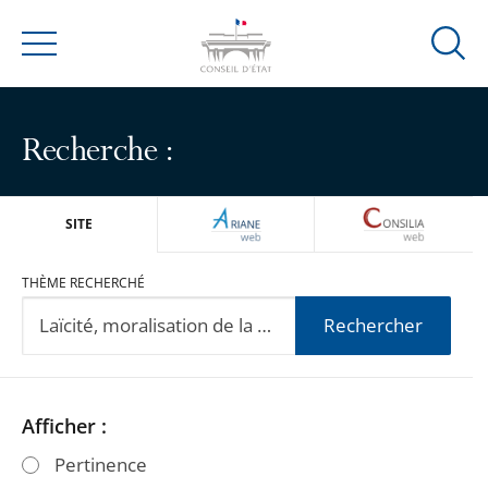
Ouvrir
Menu
la
modal
de
Recherche :
reche
ARIANEWEB
CONSILIA
SITE
THÈME RECHERCHÉ
Rechercher
Passer
Passer
Afficher :
les
les
Pertinence
filtres
filtres