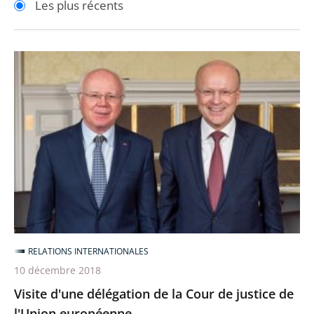
Les plus récents
pour
pour
arriver
arriver
après
avant
Visite
d'une
délégation
de
la
Cour
de
justice
de
l'Union
RELATIONS INTERNATIONALES
européenne
10 décembre 2018
Visite d'une délégation de la Cour de justice de
l'Union européenne