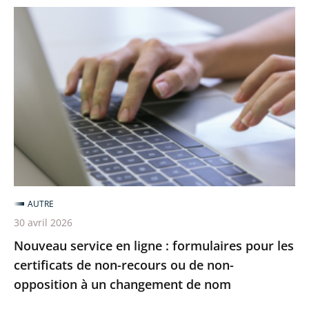
Nouveau
service
en
ligne
:
formulaires
pour
les
certificats
de
AUTRE
non-
30 avril 2026
recours
Nouveau service en ligne : formulaires pour les
ou
certificats de non-recours ou de non-
de
opposition à un changement de nom
non-
opposition