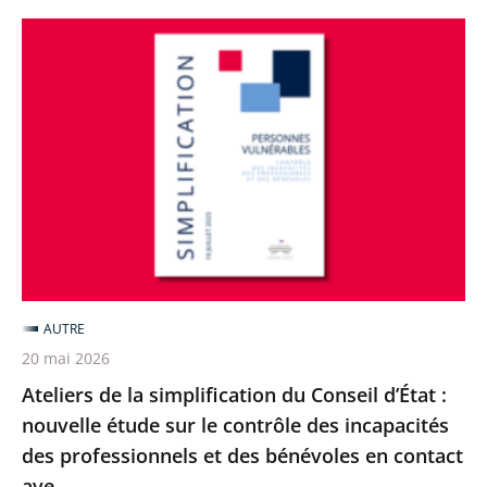
Ateliers
de
la
simplification
du
Conseil
d’État
:
nouvelle
étude
AUTRE
sur
20 mai 2026
le
Ateliers de la simplification du Conseil d’État :
contrôle
nouvelle étude sur le contrôle des incapacités
des
des professionnels et des bénévoles en contact
incapacités
ave...