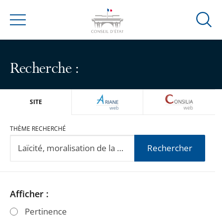
Ouvrir
Menu
la
modal
de
Recherche :
reche
ARIANEWEB
CONSILIA
SITE
THÈME RECHERCHÉ
Rechercher
Passer
Passer
Afficher :
les
les
Pertinence
filtres
filtres