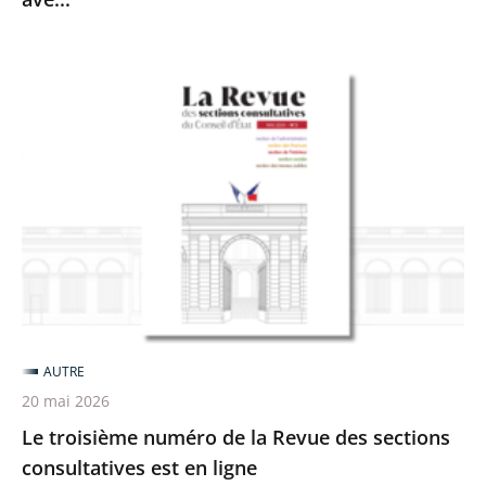
des
professionnels
et
Le
des
troisième
bénévoles
numéro
en
de
contact
la
ave...
Revue
des
sections
consultatives
est
AUTRE
en
20 mai 2026
ligne
Le troisième numéro de la Revue des sections
consultatives est en ligne