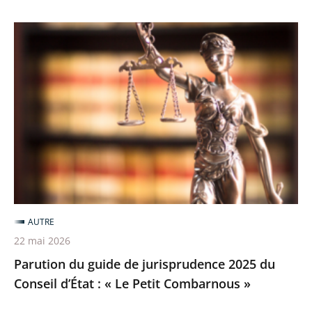
postulez
avant
Parution
le
du
25
guide
juin
de
jurisprudence
2025
du
Conseil
d’État
:
AUTRE
«
22 mai 2026
Le
Parution du guide de jurisprudence 2025 du
Petit
Conseil d’État : « Le Petit Combarnous »
Combarnous
»