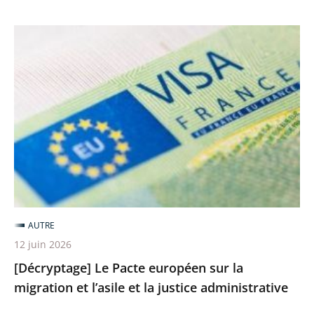
[Décryptage]
Le
Pacte
européen
sur
la
migration
et
l’asile
et
AUTRE
la
12 juin 2026
justice
[Décryptage] Le Pacte européen sur la
administrative
migration et l’asile et la justice administrative