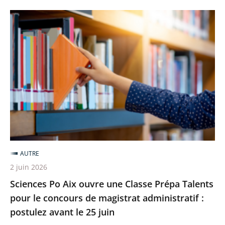
Sciences
Po
Aix
ouvre
une
Classe
Prépa
Talents
pour
le
AUTRE
concours
2 juin 2026
de
Sciences Po Aix ouvre une Classe Prépa Talents
magistrat
pour le concours de magistrat administratif :
administratif
postulez avant le 25 juin
: