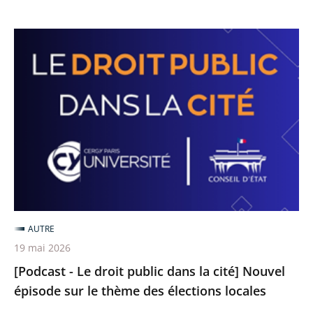
[Podcast
-
Le
droit
public
dans
la
cité]
Nouvel
épisode
AUTRE
sur
19 mai 2026
le
[Podcast - Le droit public dans la cité] Nouvel
thème
épisode sur le thème des élections locales
des
élections