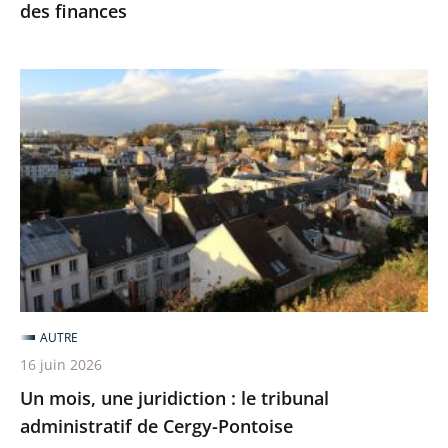
des finances
Un
mois,
une
juridiction
:
le
tribunal
administratif
de
Cergy-
AUTRE
Pontoise
16 juin 2026
Un mois, une juridiction : le tribunal
administratif de Cergy-Pontoise