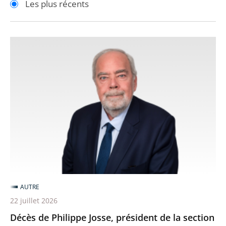
Les plus récents
pour
pour
arriver
arriver
après
avant
Décès
de
Philippe
Josse,
président
de
la
section
des
finances
AUTRE
22 juillet 2026
Décès de Philippe Josse, président de la section