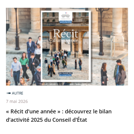
locales
«
Récit
d'une
année
»
:
découvrez
le
bilan
d'activité
AUTRE
2025
7 mai 2026
du
« Récit d'une année » : découvrez le bilan
Conseil
d'activité 2025 du Conseil d'État
d'État