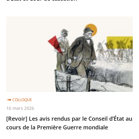
Cour
de
[Revoir]
cassation
Les
avis
rendus
par
le
Conseil
d’État
au
cours
COLLOQUE
de
16 mars 2026
la
[Revoir] Les avis rendus par le Conseil d’État au
Première
cours de la Première Guerre mondiale
Guerre