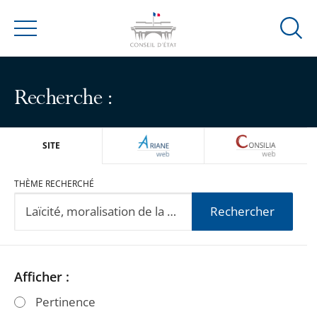
Ouvrir
Menu
la
modal
de
Recherche :
reche
ARIANEWEB
CONSILIA
SITE
THÈME RECHERCHÉ
Rechercher
Passer
Passer
Afficher :
les
les
Pertinence
filtres
filtres