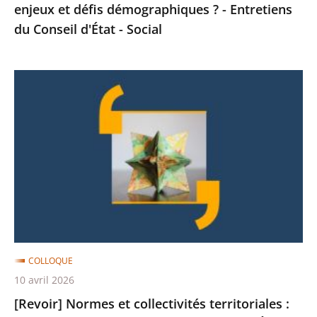
enjeux et défis démographiques ? - Entretiens
du
du Conseil d'État - Social
Conseil
d'État
-
[Revoir]
Social
Normes
et
collectivités
territoriales
:
quels
défis
?
-
COLLOQUE
Regards
10 avril 2026
croisés
[Revoir] Normes et collectivités territoriales :
Conseil