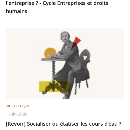
par
l'entreprise ? - Cycle Entreprises et droits
l'entreprise
humains
?
-
[Revoir]
Cycle
Socialiser
Entreprises
ou
et
étatiser
droits
les
humains
cours
d’eau
?
Riverains
et
COLLOQUE
associations
1 juin 2026
syndicales
[Revoir] Socialiser ou étatiser les cours d’eau ?
de