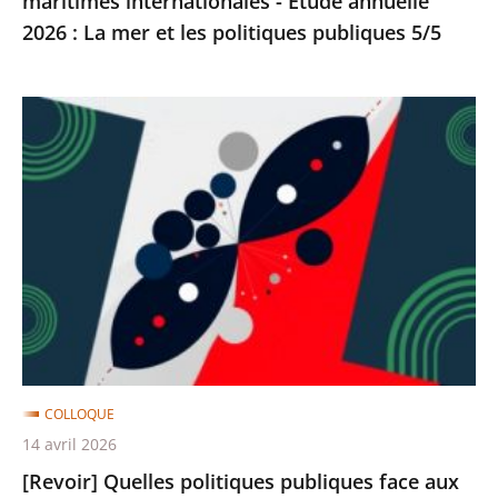
maritimes internationales - Etude annuelle
La
2026 : La mer et les politiques publiques 5/5
mer
et
[Revoir]
les
Quelles
politiques
politiques
publiques
publiques
5/5
face
aux
enjeux
et
défis
démographiques
COLLOQUE
?
14 avril 2026
-
[Revoir] Quelles politiques publiques face aux
Entretiens