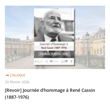
mondiale
[Revoir]
Journée
d’hommage
à
René
Cassin
(1887-
1976)
COLLOQUE
20 février 2026
[Revoir] Journée d’hommage à René Cassin
(1887-1976)