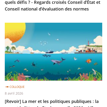
quels défis ? - Regards croisés Conseil d’État et
d’État
Conseil national d’évaluation des normes
et
Conseil
[Revoir]
national
La
d’évaluation
mer
des
et
normes
les
politiques
publiques
:
la
mer
COLLOQUE
et
8 avril 2026
le
[Revoir] La mer et les politiques publiques : la
littoral