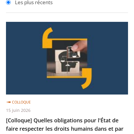
Les plus récents
pour
pour
arriver
arriver
après
avant
[Colloque]
Quelles
obligations
pour
l'État
de
faire
respecter
les
droits
COLLOQUE
humains
15 juin 2026
dans
[Colloque] Quelles obligations pour l'État de
et
faire respecter les droits humains dans et par