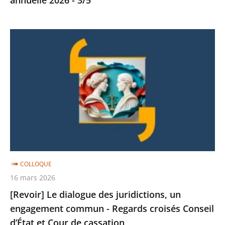
sécurité
-
[Revoir]
Etude
Le
annuelle
dialogue
2026
des
-
juridictions,
3/5
un
engagement
commun
-
Regards
COLLOQUE
croisés
16 mars 2026
Conseil
[Revoir] Le dialogue des juridictions, un
d’État
engagement commun - Regards croisés Conseil
et
d’État et Cour de cassation