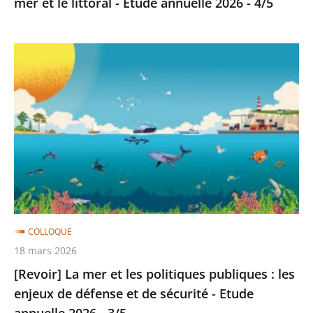
mer et le littoral - Etude annuelle 2026 - 4/5
-
Etude
[Revoir]
annuelle
La
2026
mer
-
et
4/5
les
politiques
publiques
:
les
enjeux
COLLOQUE
de
18 mars 2026
défense
[Revoir] La mer et les politiques publiques : les
et
enjeux de défense et de sécurité - Etude
de
annuelle 2026 - 3/5