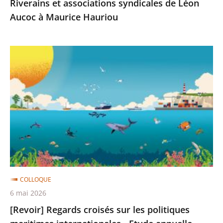
Riverains et associations syndicales de Léon
Léon
Aucoc à Maurice Hauriou
Aucoc
à
[Revoir]
Maurice
Regards
Hauriou
croisés
sur
les
politiques
maritimes
internationales
-
Etude
COLLOQUE
annuelle
6 mai 2026
2026
[Revoir] Regards croisés sur les politiques
: