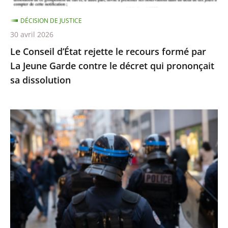
Jeune
DÉCISION DE JUSTICE
Garde
30 avril 2026
contre
Le Conseil d’État rejette le recours formé par
le
La Jeune Garde contre le décret qui prononçait
décret
sa dissolution
qui
prononçait
sa
Identification
dissolution
individuelle
des
policiers
et
gendarmes
:
le