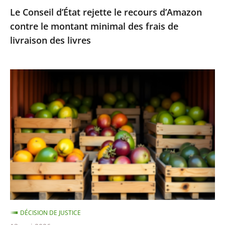
Le Conseil d’État rejette le recours d’Amazon
frais
contre le montant minimal des frais de
de
livraison des livres
livraison
des
livres
Fruits
et
légumes
provenant
de
pays
hors
UE
et
contenant
DÉCISION DE JUSTICE
des