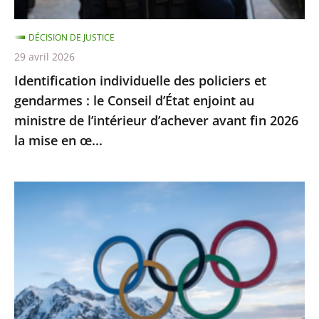
Conseil
d’État
DÉCISION DE JUSTICE
enjoint
29 avril 2026
au
Identification individuelle des policiers et
ministre
gendarmes : le Conseil d’État enjoint au
de
ministre de l’intérieur d’achever avant fin 2026
l’intérieur
la mise en œ...
d’achever
avant
fin
Jeux
2026
Olympiques
la
et
mise
Paralympiques
en
de
œ...
2030
: