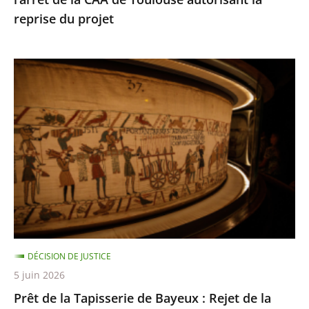
de
reprise du projet
Toulouse
autorisant
la
Prêt
reprise
de
du
la
projet
Tapisserie
de
Bayeux
:
Rejet
de
la
DÉCISION DE JUSTICE
requête
5 juin 2026
dirigée
Prêt de la Tapisserie de Bayeux : Rejet de la
contre