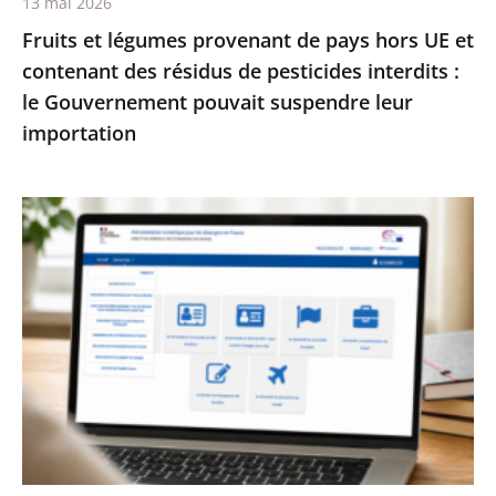
13 mai 2026
résidus
Fruits et légumes provenant de pays hors UE et
de
contenant des résidus de pesticides interdits :
pesticides
le Gouvernement pouvait suspendre leur
interdits
importation
:
le
Gouvernement
Services
pouvait
publics
suspendre
:
leur
le
importation
Conseil
d’État
enjoint
à
l’État
de