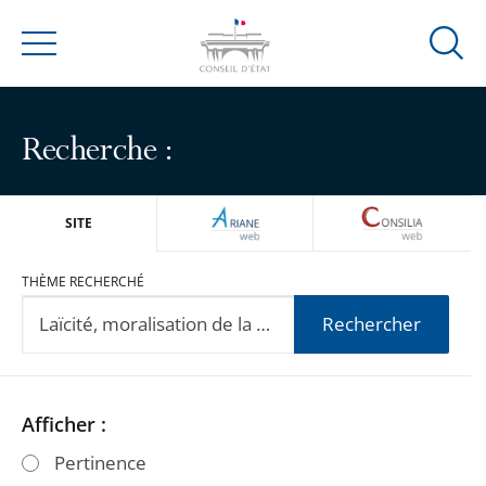
Ouvrir
Menu
la
modal
de
Recherche :
reche
ARIANEWEB
CONSILIA
SITE
THÈME RECHERCHÉ
Rechercher
Passer
Passer
Afficher :
les
les
Pertinence
filtres
filtres