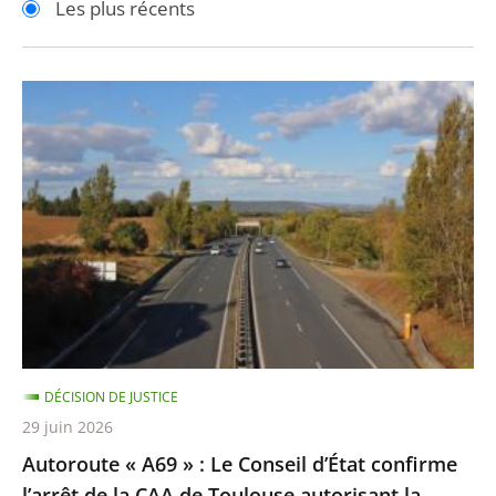
Les plus récents
pour
pour
arriver
arriver
après
avant
Autoroute
«
A69
»
:
Le
Conseil
d’État
confirme
l’arrêt
DÉCISION DE JUSTICE
de
29 juin 2026
la
Autoroute « A69 » : Le Conseil d’État confirme
CAA
l’arrêt de la CAA de Toulouse autorisant la