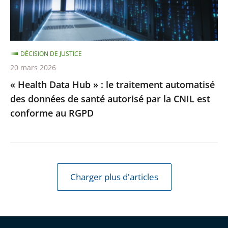
traitement
automatisé
des
DÉCISION DE JUSTICE
données
20 mars 2026
de
« Health Data Hub » : le traitement automatisé
santé
des données de santé autorisé par la CNIL est
autorisé
conforme au RGPD
par
la
CNIL
est
conforme
Charger plus d'articles
au
RGPD