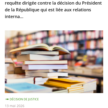
requête dirigée contre la décision du Président
la
de la République qui est liée aux relations
décision
interna...
du
Président
de
Le
la
Conseil
République
d’État
qui
rejette
est
le
liée
recours
aux
d’Amazon
relations
contre
interna...
le
montant
DÉCISION DE JUSTICE
minimal
13 mai 2026
des