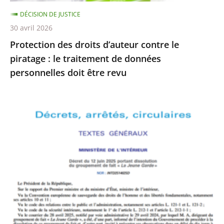
traitement
DÉCISION DE JUSTICE
de
30 avril 2026
données
Protection des droits d’auteur contre le
personnelles
piratage : le traitement de données
doit
personnelles doit être revu
être
revu
Le
Conseil
d’État
rejette
le
recours
formé
par
La