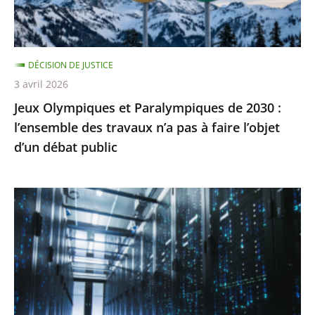
l’ensemble
des
travaux
DÉCISION DE JUSTICE
n’a
3 avril 2026
pas
Jeux Olympiques et Paralympiques de 2030 :
à
l’ensemble des travaux n’a pas à faire l’objet
faire
d’un débat public
l’objet
d’un
débat
«
public
Health
Data
Hub
»
:
le