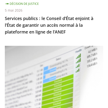
DÉCISION DE JUSTICE
garantir
5 mai 2026
un
Services publics : le Conseil d’État enjoint à
accès
l’État de garantir un accès normal à la
normal
plateforme en ligne de l’ANEF
à
la
plateforme
Protection
en
des
ligne
droits
de
d’auteur
l’ANEF
contre
le
piratage
:
le